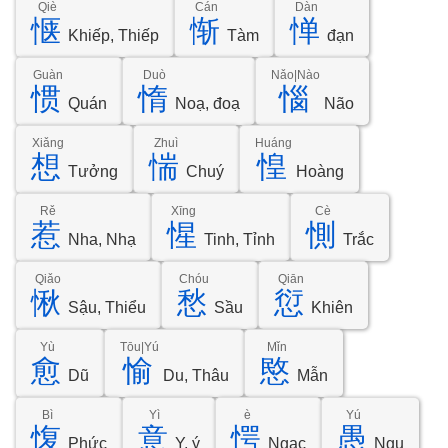
Qiè
Cán
Dàn
惬
惭
惮
Khiếp, Thiếp
Tàm
đạn
Guàn
Duò
Nǎo|Nào
惯
惰
惱
Quán
Noạ, đoạ
Não
Xiǎng
Zhuì
Huáng
想
惴
惶
Tưởng
Chuý
Hoàng
Rě
Xīng
Cè
惹
惺
惻
Nha, Nhạ
Tinh, Tỉnh
Trắc
Qiǎo
Chóu
Qiān
愀
愁
愆
Sậu, Thiểu
Sầu
Khiên
Yù
Tōu|Yú
Mǐn
愈
愉
愍
Dũ
Du, Thâu
Mẫn
Bì
Yì
è
Yú
愎
意
愕
愚
Phức
Y, ý
Ngạc
Ngu