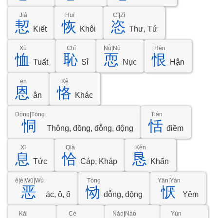
Jiá
Huī
Cī|Zì
恝
恢
恣
Kiết
Khôi
Thư, Tứ
Xù
Chǐ
Nǜ|Nù
Hèn
恤
恥
恧
恨
Tuất
Sỉ
Nục
Hận
ēn
Kè
恩
恪
ân
Khác
Dòng|Tōng
Tián
恫
恬
Thông, đồng, đỗng, động
điềm
Xī
Qià
Kěn
息
恰
恳
Tức
Cáp, Kháp
Khẩn
ě|è|Wū|Wù
Tòng
Yān|Yàn
恶
恸
恹
ác, ô, ố
đỗng, động
Yêm
Kǎi
Cè
Nǎo|Nào
Yùn