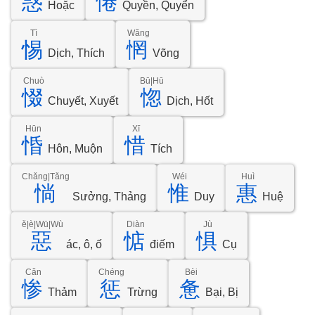
惑
惓
Hoặc
Quyền, Quyển
Tì
Wǎng
惕
惘
Dịch, Thích
Võng
Chuò
Bū|Hū
惙
惚
Chuyết, Xuyết
Dịch, Hốt
Hūn
Xī
惛
惜
Hôn, Muộn
Tích
Chǎng|Tǎng
Wéi
Huì
惝
惟
惠
Sưởng, Thảng
Duy
Huệ
ě|è|Wū|Wù
Diàn
Jù
惡
惦
惧
ác, ô, ố
điếm
Cụ
Cǎn
Chéng
Bèi
惨
惩
惫
Thảm
Trừng
Bại, Bị