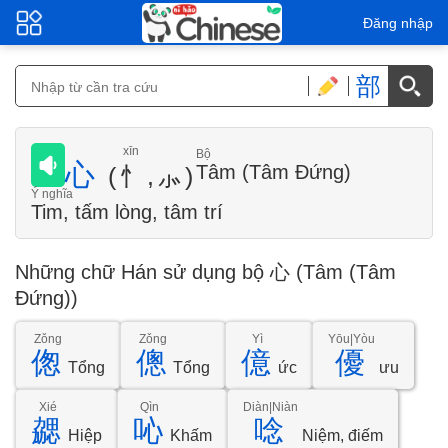
Đăng nhập
部
xīn
Bộ
心
Tâm (Tâm Đứng)
(忄,⺗)
Ý nghĩa
Tim, tấm lòng, tâm trí
Những chữ Hán sử dụng bộ 心 (Tâm (Tâm
Đứng))
Zǒng
Zǒng
Yì
Yōu|Yòu
偬
傯
億
優
Tổng
Tổng
ức
ưu
Xié
Qìn
Diàn|Niàn
勰
吣
唸
Hiệp
Khấm
Niệm, điếm