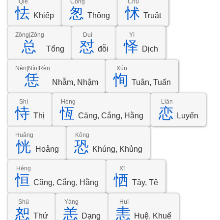
Qiè
Cōng
Chù
怯
怱
怵
Khiếp
Thông
Truật
Zōng|Zǒng
Duì
Yì
总
怼
怿
Tổng
đỗi
Dịch
Nèn|Nín|Rèn
Xún
恁
恂
Nhẫm, Nhậm
Tuân, Tuấn
Shì
Héng
Liàn
恃
恆
恋
Thị
Căng, Cắng, Hằng
Luyến
Huǎng
Kǒng
恍
恐
Hoảng
Khúng, Khủng
Héng
Xī
恒
恓
Căng, Cắng, Hằng
Tây, Tê
Shù
Yàng
Huì
恕
恙
恚
Thứ
Dạng
Huệ, Khuể