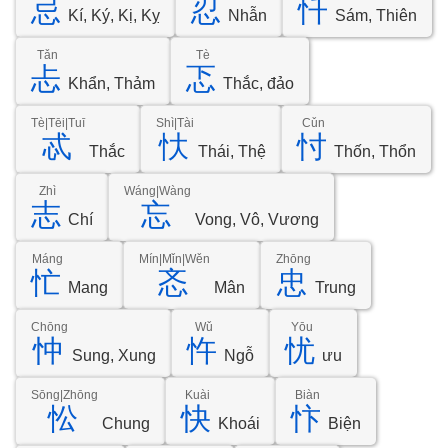
忌
忍
忏
Kí, Ký, Kị, Kỵ
Nhẫn
Sám, Thiên
Tǎn
Tè
忐
忑
Khẩn, Thảm
Thắc, đảo
Tè|Tēi|Tuī
Shì|Tài
Cǔn
忒
忕
忖
Thắc
Thái, Thệ
Thốn, Thổn
Zhì
Wáng|Wàng
志
忘
Chí
Vong, Vô, Vương
Máng
Mín|Mǐn|Wěn
Zhōng
忙
忞
忠
Mang
Mân
Trung
Chōng
Wǔ
Yōu
忡
忤
忧
Sung, Xung
Ngỗ
ưu
Sōng|Zhōng
Kuài
Biàn
忪
快
忭
Chung
Khoái
Biện