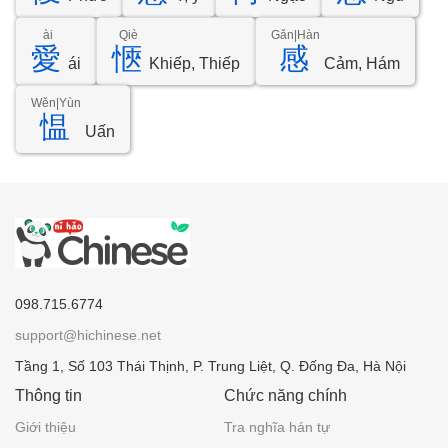
ài
Qiè
Gǎn|Hàn
愛
愜
感
ái
Khiếp, Thiếp
Cảm, Hám
Wěn|Yùn
愠
Uấn
098.715.6774
support@hichinese.net
Tầng 1, Số 103 Thái Thịnh, P. Trung Liệt, Q. Đống Đa, Hà Nội
Thông tin
Chức năng chính
Giới thiệu
Tra nghĩa hán tự