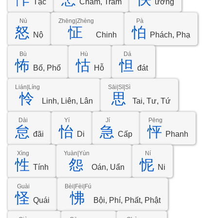
Tạc
Chẩm, Trẩm
ưởng
Nù
Zhēng|Zhèng
Pà
怒
怔
怕
Nộ
Chinh
Phách, Phạ
Bù
Hù
Dá
怖
怙
怛
Bố, Phố
Hỗ
đát
Lián|Líng
Sāi|Sī|Sì
怜
思
Linh, Liên, Lân
Tai, Tư, Tứ
Dài
Yí
Jí
Pēng
怠
怡
急
怦
đãi
Di
Cấp
Phanh
Xìng
Yuàn|Yùn
Ní
性
怨
怩
Tính
Oán, Uẩn
Ni
Guài
Bèi|Fèi|Fú
怪
怫
Quái
Bội, Phí, Phất, Phật