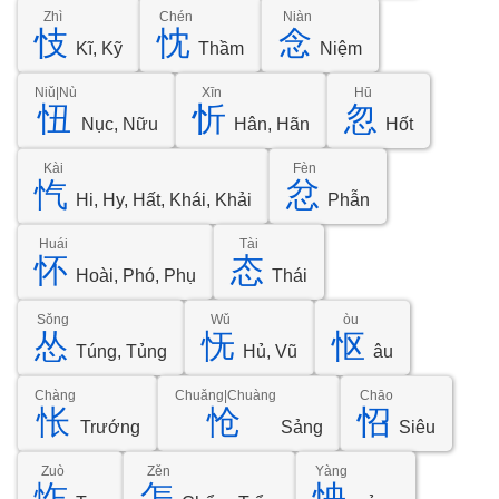
Zhì
Chén
Niàn
忮
忱
念
Kĩ, Kỹ
Thầm
Niệm
Niǔ|Nù
Xīn
Hū
忸
忻
忽
Nục, Nữu
Hân, Hãn
Hốt
Kài
Fèn
忾
忿
Hi, Hy, Hất, Khái, Khải
Phẫn
Huái
Tài
怀
态
Hoài, Phó, Phụ
Thái
Sǒng
Wǔ
òu
怂
怃
怄
Túng, Tủng
Hủ, Vũ
âu
Chàng
Chuǎng|Chuàng
Chāo
怅
怆
怊
Trướng
Sảng
Siêu
Zuò
Zěn
Yàng
怍
怎
怏