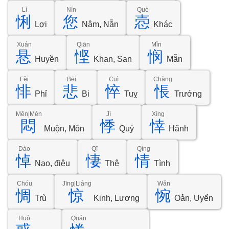
Lì
Nín
Què
悧
您
悫
Lợi
Nâm, Nẫn
Khác
Xuán
Qiān
Mǐn
悬
悭
悯
Huyền
Khan, San
Mẫn
Fěi
Bēi
Cuì
Chàng
悱
悲
悴
悵
Phỉ
Bi
Tuỵ
Trướng
Mēn|Mèn
Jì
Xìng
悶
悸
悻
Muộn, Môn
Quý
Hãnh
Dào
Qī
Qíng
悼
悽
情
Nạo, điệu
Thê
Tình
Chóu
Jīng|Liáng
Wǎn
惆
惊
惋
Trù
Kinh, Lương
Oản, Uyển
Huò
Quán