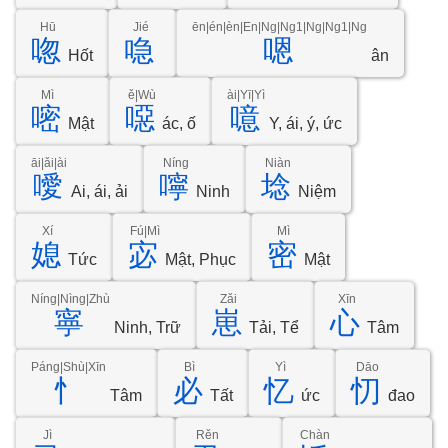
Hū
Jié
ēn|én|èn|En|Ng|Ng1|Ng|Ng1|Ng
唿
喼
嗯
Hốt
ân
Mì
ě|Wù
ài|Yī|Yì
嘧
噁
噫
Mật
ác, ố
Y, ái, ý, ức
āi|ǎi|ài
Níng
Niàn
噯
嚀
埝
Ai, ái, ải
Ninh
Niệm
Xí
Fú|Mì
Mì
媳
宓
密
Tức
Mật, Phục
Mật
Níng|Nìng|Zhù
Zǎi
Xīn
寧
崽
心
Ninh, Trữ
Tải, Tể
Tâm
Páng|Shù|Xīn
Bì
Yì
Dāo
忄
必
忆
忉
Tâm
Tất
ức
đao
Jì
Rěn
Chàn