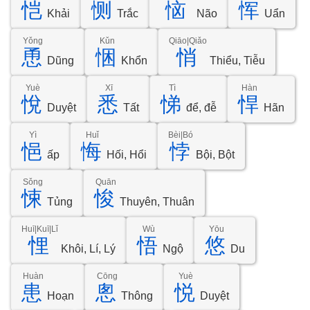
恺
恻
恼
恽
Khải
Trắc
Não
Uẩn
Yǒng
Kǔn
Qiāo|Qiǎo
恿
悃
悄
Dũng
Khổn
Thiểu, Tiễu
Yuè
Xī
Tì
Hàn
悅
悉
悌
悍
Duyệt
Tất
để, đễ
Hãn
Yì
Huǐ
Bèi|Bó
悒
悔
悖
ấp
Hối, Hổi
Bội, Bột
Sǒng
Quān
悚
悛
Tủng
Thuyên, Thuân
Huī|Kuī|Lǐ
Wù
Yōu
悝
悟
悠
Khôi, Lí, Lý
Ngộ
Du
Huàn
Cōng
Yuè
患
悤
悦
Hoạn
Thông
Duyệt