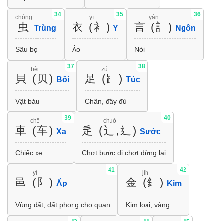
34
35
36
chóng
yī
yán
虫
衣 (衤)
言 (訁)
Trùng
Y
Ngôn
Sâu bọ
Áo
Nói
37
38
bèi
zú
貝 (贝)
足 (⻊)
Bối
Túc
Vật báu
Chân, đầy đủ
39
40
chē
chuò
車 (车)
辵 (辶,⻎)
Xa
Sước
Chiếc xe
Chợt bước đi chợt dừng lại
41
42
yì
jīn
邑 (阝)
金 (釒)
Ấp
Kim
Vùng đất, đất phong cho quan
Kim loại, vàng