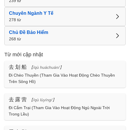
239 từ
Chuyên Ngành Y Tế
278 từ
Chủ Đề Bảo Hiểm
268 từ
Từ mới cập nhật
去划船
【/qù huáchuán/】
Đi Chèo Thuyền (Tham Gia Vào Hoạt Động Chèo Thuyền
Trên Sông Hồ)
去露营
【/qù lùyíng/】
Đi Cắm Trại (Tham Gia Vào Hoạt Động Ngủ Ngoài Trời
Trong Lều)