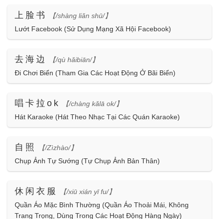
上脸书
【/shàng liǎn shū/】
Lướt Facebook (Sử Dụng Mạng Xã Hội Facebook)
去海边
【/qù hǎibiān/】
Đi Chơi Biển (Tham Gia Các Hoạt Động Ở Bãi Biển)
唱卡拉ok
【/chàng kǎlā ok/】
Hát Karaoke (Hát Theo Nhạc Tại Các Quán Karaoke)
自照
【/Zìzhào/】
Chụp Ảnh Tự Sướng (Tự Chụp Ảnh Bản Thân)
休闲衣服
【/xiū xián yī fu/】
Quần Áo Mặc Bình Thường (Quần Áo Thoải Mái, Không
Trang Trọng, Dùng Trong Các Hoạt Động Hàng Ngày)