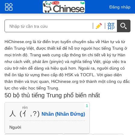
Đăng nhập
部
HiChinese.org là từ điển trực tuyến chuyên sâu về Hán tự và từ
điển Trung-Việt, được thiết kế để hỗ trợ người học tiếng Trung ở
mọi trình độ. Trang web cung cấp thông tin chi tiết về ký tự Hán
như cách viết, phát âm (pinyin) và nghĩa tiếng Việt, giúp việc tra
cứu trở nên dễ dàng và hiệu quả hơn. Ngoài ra, người dùng có
thể ôn tập từ vựng theo cấp độ HSK và TOCFL. Với giao diện
thân thiện và trực quan, HiChinese.org trở thành một công cụ đắc
lực cho việc học tiếng Trung.
50 bộ thủ tiếng Trung phổ biến nhất
1
rén
人 (亻,?)
Nhân (Nhân Đứng)
Người