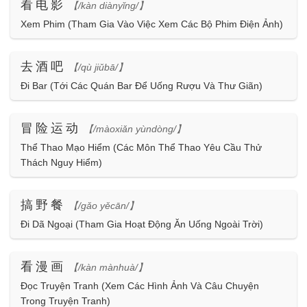
看电影
【/kàn diànyǐng/】
Xem Phim (Tham Gia Vào Việc Xem Các Bộ Phim Điện Ảnh)
去酒吧
【/qù jiǔbā/】
Đi Bar (Tới Các Quán Bar Để Uống Rượu Và Thư Giãn)
冒险运动
【/màoxiǎn yùndòng/】
Thể Thao Mạo Hiểm (Các Môn Thể Thao Yêu Cầu Thử
Thách Nguy Hiểm)
搞野餐
【/gǎo yěcān/】
Đi Dã Ngoại (Tham Gia Hoạt Động Ăn Uống Ngoài Trời)
看漫画
【/kàn mànhuà/】
Đọc Truyện Tranh (Xem Các Hình Ảnh Và Câu Chuyện
Trong Truyện Tranh)