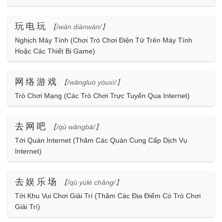
玩电玩
【/wán diànwán/】
Nghịch Máy Tính (Chơi Trò Chơi Điện Tử Trên Máy Tính
Hoặc Các Thiết Bị Game)
网络游戏
【/wǎngluò yóuxì/】
Trò Chơi Mạng (Các Trò Chơi Trực Tuyến Qua Internet)
去网吧
【/qù wǎngbā/】
Tới Quán Internet (Thăm Các Quán Cung Cấp Dịch Vụ
Internet)
去娱乐场
【/qù yúlè chǎng/】
Tới Khu Vui Chơi Giải Trí (Thăm Các Địa Điểm Có Trò Chơi
Giải Trí)