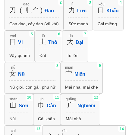
2
3
4
dāo
lì
kǒu
刀 (刂,⺈)
力
口
Đao
Lực
Khẩu
Con dao, cây đao (vũ khí)
Sức mạnh
Cái miệng
5
6
7
wéi
tǔ
dà
囗
土
大
Vi
Thổ
Đại
Vây quanh
Đất
To lớn
8
9
nǚ
mián
女
宀
Nữ
Miên
Nữ giới, con gái, phụ nữ
Mái nhà, mái che
10
11
12
shān
jīn
guǎng
山
巾
广
Sơn
Cân
Nghiễm
Núi
Cái khăn
Mái nhà
13
14
chì
xīn