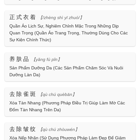
正式衣着
【/zhèng shì yī zhuó/】
Quần Áo Lịch Sự, Nghiêm Chỉnh Mặc Trong Những Dịp
Quan Trọng (Quần Áo Trang Trọng, Thường Dùng Cho Các
Sự Kiện Chính Thức)
养肤品
【yǎng fú pǐn】
Sản Phẩm Dưỡng Da (Các Sản Phẩm Chăm Sóc Và Nuôi
Dưỡng Làn Da)
去除雀斑
【qù chú quèbān】
Xóa Tàn Nhang (Phương Pháp Điều Trị Giúp Làm Mờ Các
Đốm Tàn Nhang Trên Da)
去除皱纹
【qù chú zhòuwén】
Xóa Nếp Nhăn (Sử Dụng Phương Pháp Làm Đẹp Để Giảm