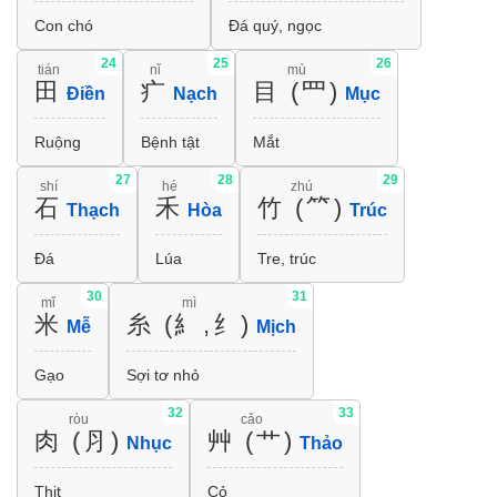
Con chó
Đá quý, ngọc
24
25
26
tián
nǐ
mù
田
疒
目 (⺫)
Điền
Nạch
Mục
Ruộng
Bệnh tật
Mắt
27
28
29
shí
hé
zhú
石
禾
竹 (⺮)
Thạch
Hòa
Trúc
Đá
Lúa
Tre, trúc
30
31
mǐ
mì
米
糸 (糹,纟)
Mễ
Mịch
Gạo
Sợi tơ nhỏ
32
33
ròu
cǎo
肉 (⺼)
艸 (艹)
Nhục
Thảo
Thịt
Cỏ