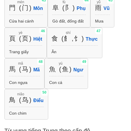
43
44
45
mén
fù
yǚ
門 (门)
阜 (阝)
雨
Môn
Phụ
Vũ
Cửa hai cánh
Gò đất, đống đất
Mưa
46
47
yè
shí
頁 (页)
食 (飠,饣)
Hiệt
Thực
Trang giấy
Ăn
48
49
mǎ
yú
馬 (马)
魚 (鱼)
Mã
Ngư
Con ngựa
Con cá
50
niǎo
鳥 (鸟)
Điểu
Con chim
Từ vựng tiếng Trung theo cấp độ