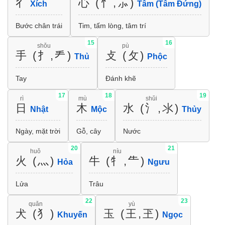
彳
心 (忄,⺗)
Xích
Tâm (Tâm Đứng)
Bước chân trái
Tim, tấm lòng, tâm trí
15
16
shǒu
pù
手 (扌,龵)
攴 (攵)
Thủ
Phộc
Tay
Đánh khẽ
17
18
19
rì
mù
shǔi
日
木
水 (氵,氺)
Nhật
Mộc
Thủy
Ngày, mặt trời
Gỗ, cây
Nước
20
21
huǒ
níu
火 (灬)
牛 (牜,⺧)
Hỏa
Ngưu
Lửa
Trâu
22
23
quǎn
yù
犬 (犭)
玉 (王,玊)
Khuyến
Ngọc