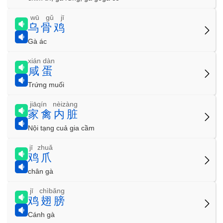
wū gǔ jī
乌骨鸡
Gà ác
xián dàn
咸蛋
Trứng muối
jiāqín nèizàng
家禽内脏
Nội tạng cuả gia cầm
jī zhuǎ
鸡爪
chân gà
jī chìbǎng
鸡翅膀
Cánh gà