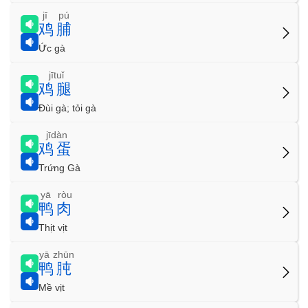
jī pú
鸡脯
Ức gà
jītuǐ
鸡腿
Đùi gà; tỏi gà
jīdàn
鸡蛋
Trứng Gà
yā ròu
鸭肉
Thịt vịt
yā zhūn
鸭肫
Mề vịt