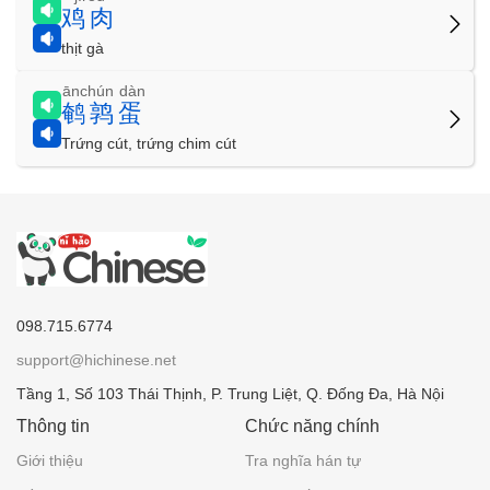
鸡肉
thịt gà
ānchún dàn
鹌鹑蛋
Trứng cút, trứng chim cút
098.715.6774
support@hichinese.net
Tầng 1, Số 103 Thái Thịnh, P. Trung Liệt, Q. Đống Đa, Hà Nội
Thông tin
Chức năng chính
Giới thiệu
Tra nghĩa hán tự