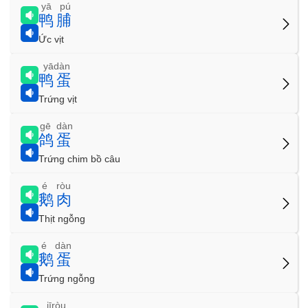
yā pú
鸭脯
Ức vịt
yādàn
鸭蛋
Trứng vịt
gē dàn
鸽蛋
Trứng chim bồ câu
é ròu
鹅肉
Thịt ngỗng
é dàn
鹅蛋
Trứng ngỗng
jīròu