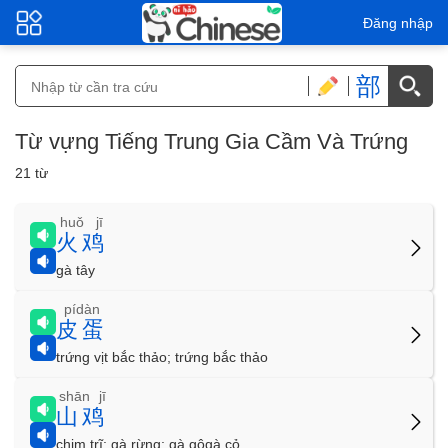
Đăng nhập
部
Từ vựng Tiếng Trung Gia Cầm Và Trứng
21 từ
huǒ jī
火鸡
gà tây
pídàn
皮蛋
trứng vịt bắc thảo; trứng bắc thảo
shān jī
山鸡
chim trĩ; gà rừng; gà gôgà cỏ