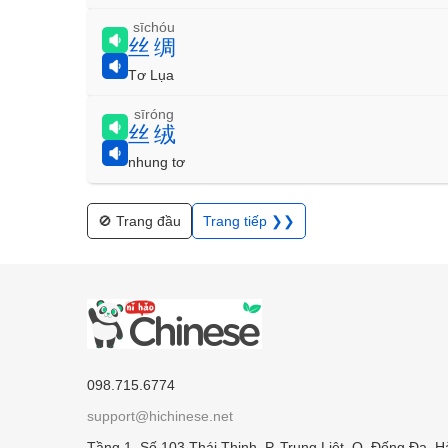
sīchóu
丝绸
Tơ Lụa
sīróng
丝绒
nhung tơ
🚫 Trang đầu
Trang tiếp ❯❯
098.715.6774
support@hichinese.net
Tầng 1, Số 103 Thái Thịnh, P. Trung Liệt, Q. Đống Đa, H