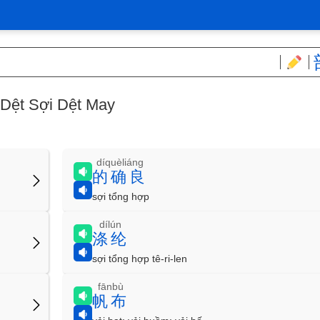
Dệt Sợi Dệt May
díquèliáng
的确良
sợi tổng hợp
dílún
涤纶
sợi tổng hợp tê-ri-len
fānbù
帆布