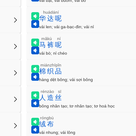
vải bạt; vải buồm; vải bố
huádání
华达呢
vải len; vải ga-bạc-đin; vải nỉ
mǎkù ní
马裤呢
vải bò; nỉ chéo
miánzhīpǐn
棉织品
hàng dệt bông; vải sợi bông
rénzào sī
人造丝
bông nhân tạo; tơ nhân tạo; tơ hoá học
róngbù
绒布
vải nhung; vải lông