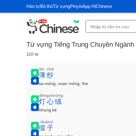
Hán tự
Bộ thủ
Từ vựng
Pinyin
App HiChinese
Từ vựng Tiếng Trung Chuyên Ngành 
110 từ
bó shā
薄纱
sa mỏng; voan mỏng; the
dēngxīnróng
灯心绒
nhung kẻ
duànzi
缎子