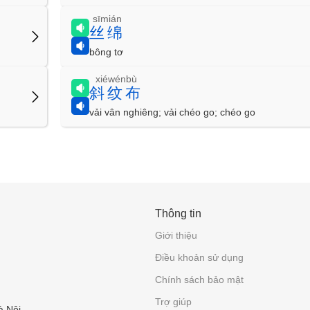
sīmián
丝绵
bông tơ
xiéwénbù
斜纹布
vải vân nghiêng; vải chéo go; chéo go
Thông tin
Giới thiệu
Điều khoản sử dụng
Chính sách bảo mật
Trợ giúp
à Nội