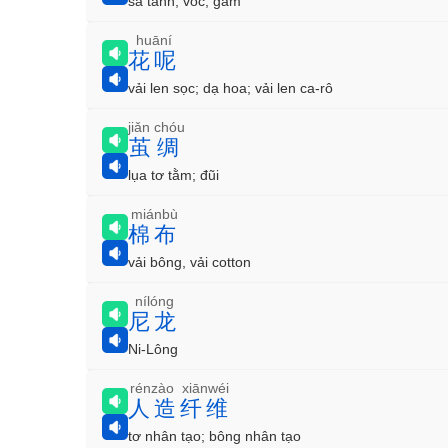
sa tanh; vóc; gấm
huāní
花呢
vải len sọc; dạ hoa; vải len ca-rô
jiǎn chóu
茧绸
lụa tơ tằm; đũi
miánbù
棉布
vải bông, vải cotton
nílóng
尼龙
Ni-Lông
rénzào xiānwéi
人造纤维
tơ nhân tạo; bông nhân tạo