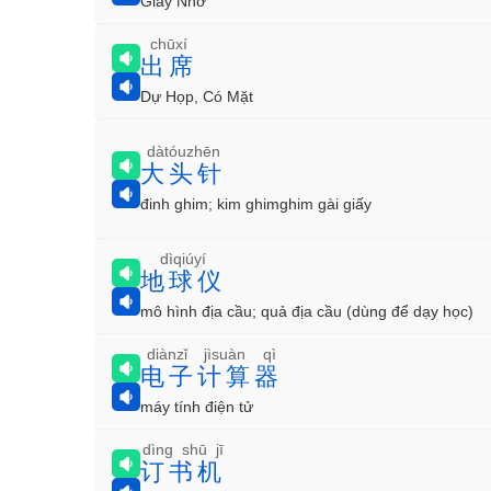
Giấy Nhớ
chūxí
出席
Dự Họp, Có Mặt
dàtóuzhēn
大头针
đinh ghim; kim ghimghim gài giấy
dìqiúyí
地球仪
mô hình địa cầu; quả địa cầu (dùng để dạy học)
diànzǐ jìsuàn qì
电子计算器
máy tính điện tử
dìng shū jī
订书机