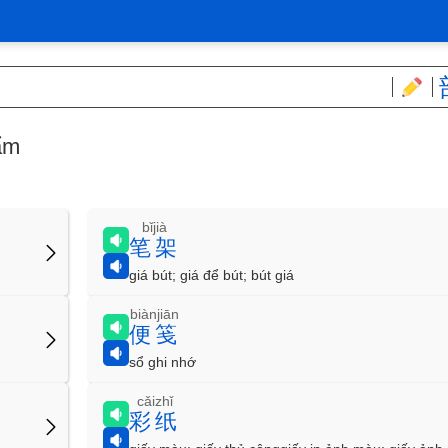
ẩm
bǐjià
笔架
giá bút; giá để bút; bút giá
biànjiān
便笺
sổ ghi nhớ
cǎizhǐ
彩纸