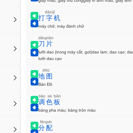
giấy màu; giấy thủ cônggiấy in ảnh màu; giấy ản
dǎzìjī
打字机
máy chữ; máy đánh chữ
dāopiàn
刀片
lưỡi dao (trong máy cắt, gọt)dao lam; dao cạo; da
lưỡi dao cạo
dìtú
地图
Bản Đồ
tiáo sè bǎn
调色板
bảng pha màu; bảng trộn màu
fēnpèi
分配