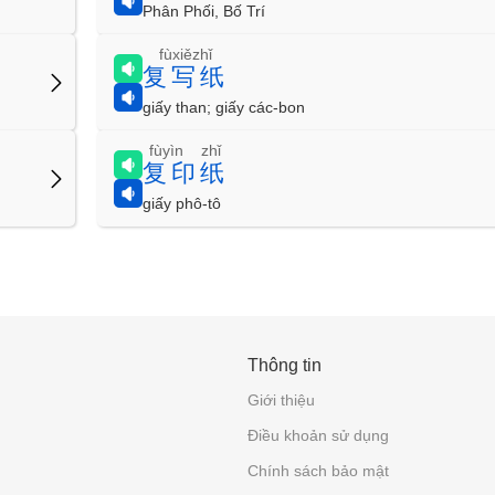
Phân Phối, Bố Trí
fùxiězhǐ
复写纸
giấy than; giấy các-bon
fùyìn zhǐ
复印纸
giấy phô-tô
Thông tin
Giới thiệu
Điều khoản sử dụng
Chính sách bảo mật