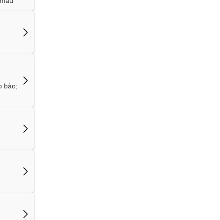
h màu
o bào;