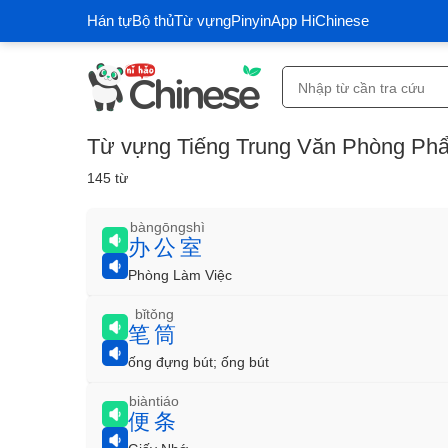
Hán tự
Bộ thủ
Từ vựng
Pinyin
App HiChinese
Từ vựng Tiếng Trung Văn Phòng Ph
145 từ
bàngōngshì
办公室
Phòng Làm Việc
bǐtǒng
笔筒
ống đựng bút; ống bút
biàntiáo
便条