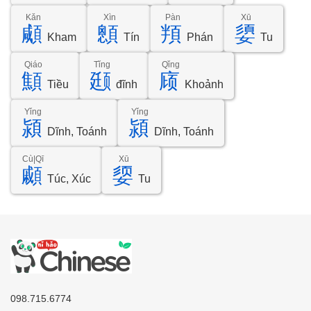
Kǎn
Xìn
Pàn
Xū
顑
顖
頖
嬃
Kham
Tín
Phán
Tu
Qiáo
Tǐng
Qǐng
顦
颋
庼
Tiều
đĩnh
Khoảnh
Yǐng
Yǐng
潁
潁
Dĩnh, Toánh
Dĩnh, Toánh
Cù|Qī
Xū
顣
媭
Túc, Xúc
Tu
098.715.6774