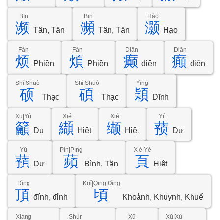
Bīn
Bīn
Hào
濒
瀕
灏
Tân, Tần
Tân, Tần
Hạo
Fán
Fán
Diān
Diān
烦
煩
癫
癲
Phiền
Phiền
điên
điên
Shí|Shuò
Shí|Shuò
Yǐng
硕
碩
穎
Thạc
Thạc
Dĩnh
Xū|Yù
Xié
Xié
Yù
籲
纈
缬
蓣
Dụ
Hiệt
Hiệt
Dự
Yù
Pín|Píng
Xié|Yè
蕷
蘋
頁
Dự
Bình, Tần
Hiệt
Dǐng
Kuǐ|Qīng|Qǐng
頂
頃
đính, đỉnh
Khoảnh, Khuynh, Khuể
Xiàng
Shùn
Xū
Xū|Xù