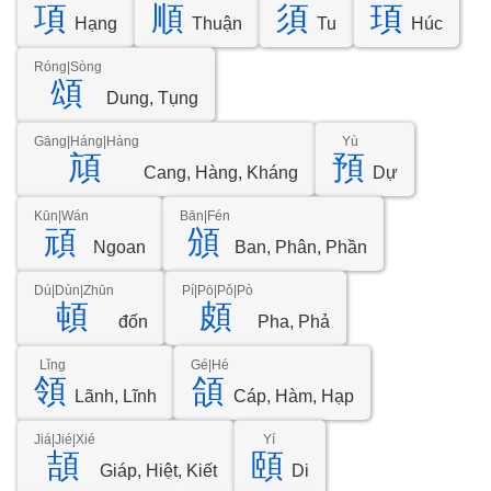
項
順
須
頊
Hạng
Thuận
Tu
Húc
Róng|Sòng
頌
Dung, Tụng
Gāng|Háng|Hàng
Yù
頏
預
Cang, Hàng, Kháng
Dự
Kūn|Wán
Bān|Fén
頑
頒
Ngoan
Ban, Phân, Phần
Dú|Dùn|Zhūn
Pí|Pō|Pǒ|Pò
頓
頗
đốn
Pha, Phả
Lǐng
Gé|Hé
領
頜
Lãnh, Lĩnh
Cáp, Hàm, Hạp
Jiá|Jié|Xié
Yí
頡
頤
Giáp, Hiệt, Kiết
Di