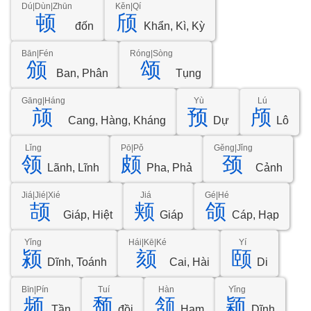
Dú|Dùn|Zhūn
Kěn|Qí
顿
颀
đốn
Khẩn, Kì, Kỳ
Bān|Fén
Róng|Sòng
颁
颂
Ban, Phân
Tụng
Gāng|Háng
Yù
Lú
颃
预
颅
Cang, Hàng, Kháng
Dự
Lô
Lǐng
Pō|Pǒ
Gěng|Jǐng
领
颇
颈
Lãnh, Lĩnh
Pha, Phả
Cảnh
Jiá|Jié|Xié
Jiá
Gé|Hé
颉
颊
颌
Giáp, Hiệt
Giáp
Cáp, Hạp
Yǐng
Hái|Kē|Ké
Yí
颍
颏
颐
Dĩnh, Toánh
Cai, Hài
Di
Bīn|Pín
Tuí
Hàn
Yǐng
频
颓
颔
颖
Tần
đồi
Hạm
Dĩnh