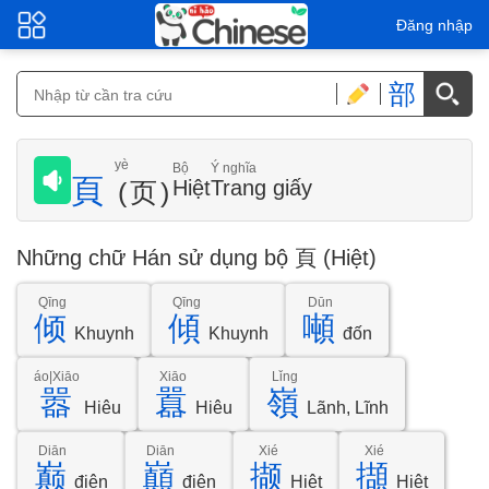
Đăng nhập
部
yè
Bộ
Ý nghĩa
頁
Hiệt
Trang giấy
(页)
Những chữ Hán sử dụng bộ 頁 (Hiệt)
Qīng
Qīng
Dūn
倾
傾
噸
Khuynh
Khuynh
đốn
áo|Xiāo
Xiāo
Lǐng
嚣
囂
嶺
Hiêu
Hiêu
Lãnh, Lĩnh
Diān
Diān
Xié
Xié
巅
巔
撷
擷
điên
điên
Hiệt
Hiệt