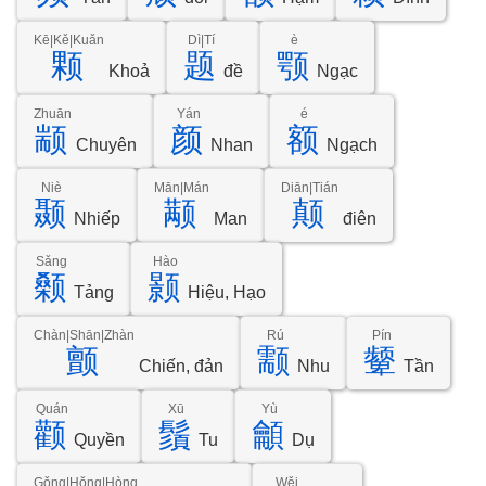
Kē|Kě|Kuǎn
Dì|Tí
è
颗
题
颚
Khoả
đề
Ngạc
Zhuān
Yán
é
颛
颜
额
Chuyên
Nhan
Ngạch
Niè
Mān|Mán
Diān|Tián
颞
颟
颠
Nhiếp
Man
điên
Sǎng
Hào
颡
颢
Tảng
Hiệu, Hạo
Chàn|Shān|Zhàn
Rú
Pín
颤
颥
颦
Chiến, đản
Nhu
Tần
Quán
Xū
Yù
颧
鬚
龥
Quyền
Tu
Dụ
Gǒng|Hǒng|Hòng
Wěi