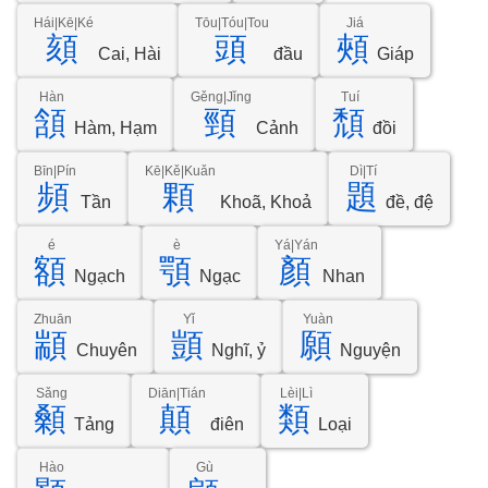
Hái|Kē|Ké
Tōu|Tóu|Tou
Jiá
頦
頭
頰
Cai, Hài
đầu
Giáp
Hàn
Gěng|Jǐng
Tuí
頷
頸
頹
Hàm, Hạm
Cảnh
đồi
Bīn|Pín
Kē|Kě|Kuǎn
Dì|Tí
頻
顆
題
Tần
Khoã, Khoả
đề, đệ
é
è
Yá|Yán
額
顎
顏
Ngạch
Ngạc
Nhan
Zhuān
Yǐ
Yuàn
顓
顗
願
Chuyên
Nghĩ, ỷ
Nguyện
Sǎng
Diān|Tián
Lèi|Lì
顙
顛
類
Tảng
điên
Loại
Hào
Gù