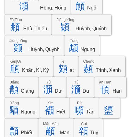
澒
頠
Hống, Hổng
Ngỗi
Fǔ|Tiào
Jiǒng|Yǐng
頫
熲
Phủ, Thiếu
Huỳnh, Quýnh
Jiǒng|Yǐng
Yóng
颎
颙
Huỳnh, Quýnh
Ngung
Kěn|Qí
è
Chēng
頎
頞
頳
Khẩn, Kì, Kỳ
át
Trinh, Xanh
Jiǎng
Yù
Yù
àn|Hān
顜
澦
滪
頇
Giảng
Dự
Dự
Han
Yóng
Xié
Pín
顒
襭
嚬
盨
Ngung
Hiệt
Tần
Mān|Mán
Cuì
顠
顢
顇
Phiếu
Man
Tuỵ