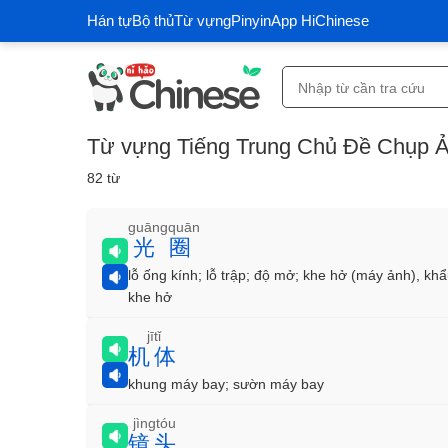
Hán tự
Bộ thủ
Từ vựng
Pinyin
App HiChinese
Từ vựng Tiếng Trung Chủ Đề Chụp 
82 từ
guāngquān
光圈
lỗ ống kính; lỗ trập; độ mở; khe hở (máy ảnh), khẩ
khe hở
jītǐ
机体
khung máy bay; sườn máy bay
jìngtóu
镜头