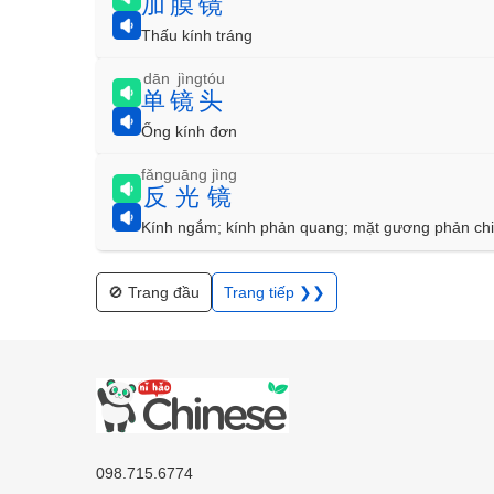
加膜镜
Thấu kính tráng
dān jìngtóu
单镜头
Ống kính đơn
fǎnguāng jìng
反光镜
Kính ngắm; kính phản quang; mặt gương phản ch
🚫 Trang đầu
Trang tiếp ❯❯
098.715.6774