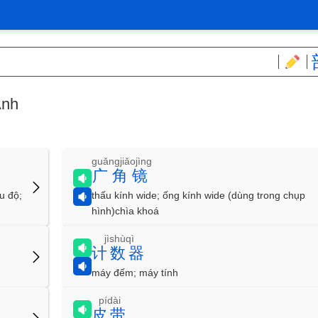
Ảnh
guǎngjiǎojìng
广角镜
u độ;
thấu kính wide; ống kính wide (dùng trong chụp
hình)chìa khoá
jìshùqì
计数器
máy đếm; máy tính
pídài
皮带