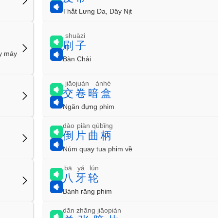
Thắt Lưng Da, Dây Nịt
shuāzi
刷子
ay máy
Bàn Chải
jiāojuàn ànhé
交卷暗盒
Ngăn đựng phim
dào piàn qūbǐng
倒片曲柄
Núm quay tua phim về
bā yá lún
八牙轮
Bánh răng phim
dān zhāng jiāopiàn