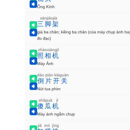
Ống Kính
sānjiǎojià
三脚架
giá ba chân; kiềng ba chân (của máy chụp ảnh h
đo đạc)
zhàoxiàngjī
照相机
Máy Ảnh
dào piàn kāiguān
倒片开关
Nút tua phim
shǎguā jī
傻瓜机
Máy ảnh ngắm chụp
jiā mó jìng