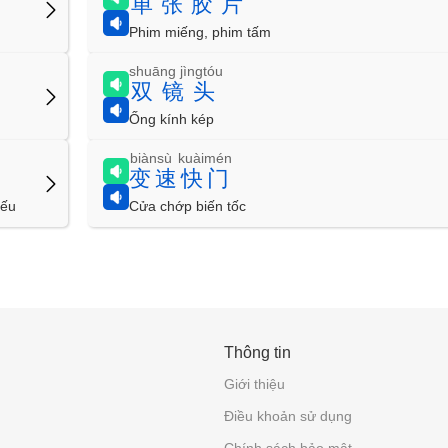
单张胶片
Phim miếng, phim tấm
shuāng jìngtóu
双镜头
Ống kính kép
biànsù kuàimén
变速快门
iếu
Cửa chớp biến tốc
Thông tin
Giới thiệu
Điều khoản sử dụng