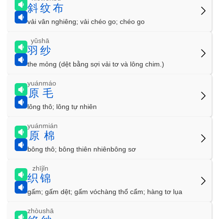
斜纹布
vải vân nghiêng; vải chéo go; chéo go
yǔshā
羽纱
the mỏng (dệt bằng sợi vải tơ và lông chim.)
yuánmáo
原毛
lông thô; lông tự nhiên
yuánmián
原棉
bông thô; bông thiên nhiênbông sơ
zhījǐn
织锦
gấm; gấm dệt; gấm vóchàng thổ cẩm; hàng tơ lụa
zhòushā