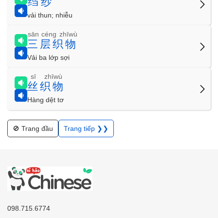
绉纱
vải thun; nhiễu
sān céng zhīwù
三层织物
Vải ba lớp sợi
sī zhīwù
丝织物
Hàng dệt tơ
🚫 Trang đầu
Trang tiếp ❯❯
098.715.6774