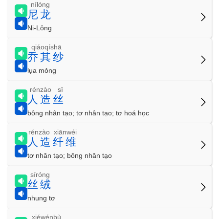
nílóng
尼龙
Ni-Lông
qiáoqíshā
乔其纱
lụa mỏng
rénzào sī
人造丝
bông nhân tạo; tơ nhân tạo; tơ hoá học
rénzào xiānwéi
人造纤维
tơ nhân tạo; bông nhân tạo
sīróng
丝绒
nhung tơ
xiéwénbù