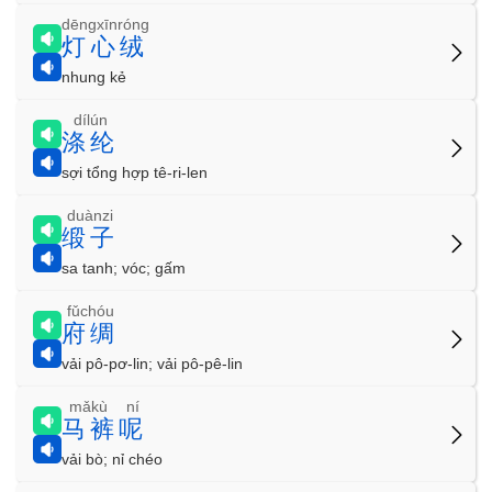
dēngxīnróng
灯心绒
nhung kẻ
dílún
涤纶
sợi tổng hợp tê-ri-len
duànzi
缎子
sa tanh; vóc; gấm
fǔchóu
府绸
vải pô-pơ-lin; vải pô-pê-lin
mǎkù ní
马裤呢
vải bò; nỉ chéo