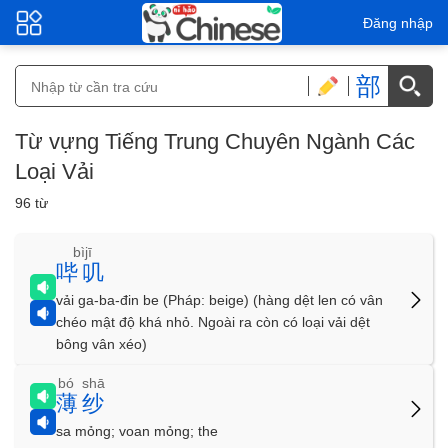
Đăng nhập
部
Từ vựng Tiếng Trung Chuyên Ngành Các
Loại Vải
96 từ
bìjī
哔叽
vải ga-ba-đin be (Pháp: beige) (hàng dệt len có vân
chéo mật độ khá nhỏ. Ngoài ra còn có loại vải dệt
bông vân xéo)
bó shā
薄纱
sa mỏng; voan mỏng; the