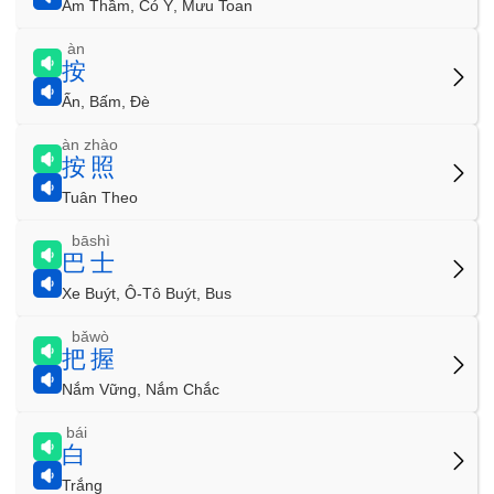
Âm Thầm, Có Ý, Mưu Toan
àn
按
Ấn, Bấm, Đè
àn zhào
按照
Tuân Theo
bāshì
巴士
Xe Buýt, Ô-Tô Buýt, Bus
bǎwò
把握
Nắm Vững, Nắm Chắc
bái
白
Trắng