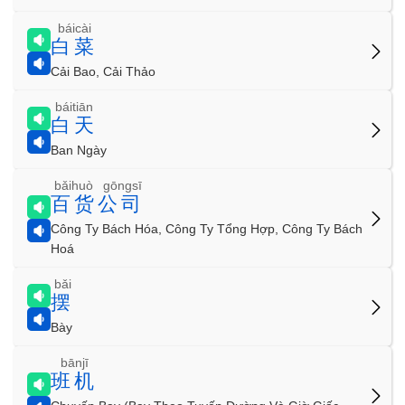
báicài
白菜
Cải Bao, Cải Thảo
báitiān
白天
Ban Ngày
bǎihuò gōngsī
百货公司
Công Ty Bách Hóa, Công Ty Tổng Hợp, Công Ty Bách
Hoá
bǎi
摆
Bày
bānjī
班机