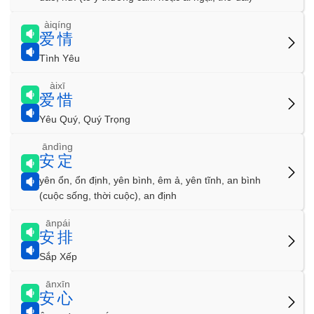
àiqíng
爱情
Tình Yêu
àixī
爱惜
Yêu Quý, Quý Trọng
āndìng
安定
yên ổn, ổn định, yên bình, êm ả, yên tĩnh, an bình
(cuộc sống, thời cuộc), an định
ānpái
安排
Sắp Xếp
ānxīn
安心