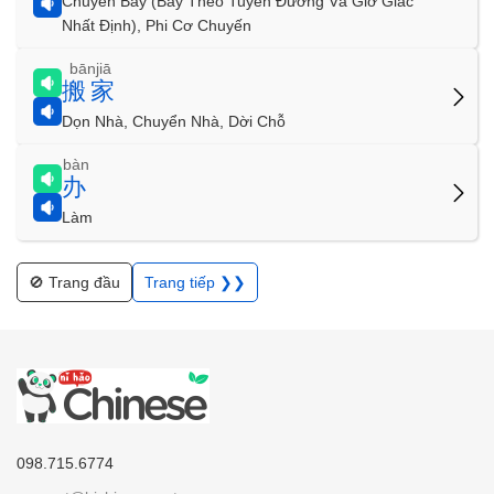
Chuyến Bay (Bay Theo Tuyến Đường Và Giờ Giấc
Nhất Định), Phi Cơ Chuyến
bānjiā
搬家
Dọn Nhà, Chuyển Nhà, Dời Chỗ
bàn
办
Làm
🚫 Trang đầu
Trang tiếp ❯❯
098.715.6774