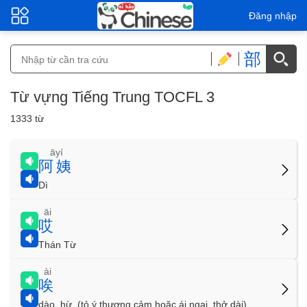
Đăng nhập
部
Từ vựng Tiếng Trung TOCFL 3
1333 từ
āyí
阿姨
Dì
āi
哎
Thán Từ
ài
唉
dào, hừ. (tỏ ý thương cảm hoặc ái ngại, thở dài)