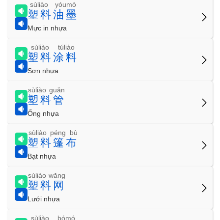
sùliào yóumò
塑料油墨
Mực in nhựa
sùliào túliào
塑料涂料
Sơn nhựa
sùliào guǎn
塑料管
Ống nhựa
sùliào péng bù
塑料篷布
Bạt nhựa
sùliào wǎng
塑料网
Lưới nhựa
sùliào bómó