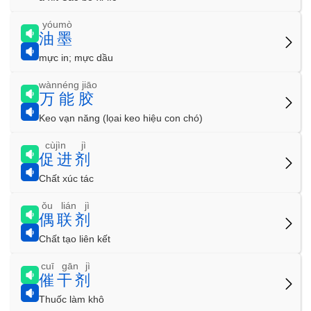
yóumò
油墨
mực in; mực dầu
wànnéng jiāo
万能胶
Keo vạn năng (lọai keo hiệu con chó)
cùjìn jì
促进剂
Chất xúc tác
ǒu lián jì
偶联剂
Chất tạo liên kết
cuī gān jì
催干剂
Thuốc làm khô