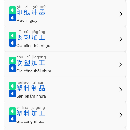
yìn zhǐ yóumò
印纸油墨
Mực in giấy
xī sù jiāgōng
吸塑加工
Gia công hút nhựa
chuī sù jiāgōng
吹塑加工
Gia công thổi nhựa
sùliào zhìpǐn
塑料制品
Sản phẩm nhựa
sùliào jiāgōng
塑料加工
Gia công nhựa