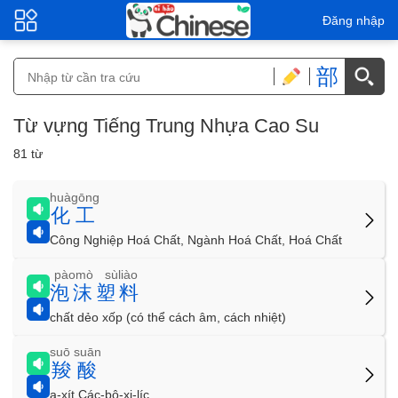
Đăng nhập
部
Từ vựng Tiếng Trung Nhựa Cao Su
81 từ
huàgōng
化工
Công Nghiệp Hoá Chất, Ngành Hoá Chất, Hoá Chất
pàomò sùliào
泡沫塑料
chất dẻo xốp (có thể cách âm, cách nhiệt)
suō suān
羧酸
a-xít Các-bô-xi-líc