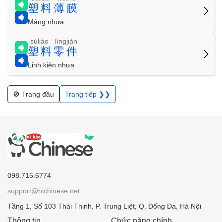
塑料薄膜
Màng nhựa
sùliào língjiàn
塑料零件
Linh kiện nhựa
🚫 Trang đầu
Trang tiếp ❯❯
098.715.6774
support@hichinese.net
Tầng 1, Số 103 Thái Thịnh, P. Trung Liệt, Q. Đống Đa, Hà Nội
Thông tin
Chức năng chính