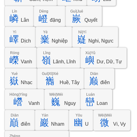
Lín
Dèng
Guì|Jué
嶙
嶝
嶡
Lân
đặng
Quyết
Yì
Yè
Nì|Yí
嶧
嶪
嶷
Dịch
Nghiệp
Nghi, Ngực
Róng
Lǐng
Xù|Yǔ
嶸
嶺
嶼
Vanh
Lãnh, Lĩnh
Dư, Dữ, Tự
Yuè
Guī|Xī|Xié
Diān
嶽
巂
巅
Nhạc
Huề, Tây
điên
Hōng|Yíng
Wēi|Wéi
Luán
巆
巍
巒
Vanh
Nguy
Loan
Diān
Yán
Yōu
Wēi|Wéi
巔
巖
幽
微
điên
Nham
U
Vi, Vy
Zhēng