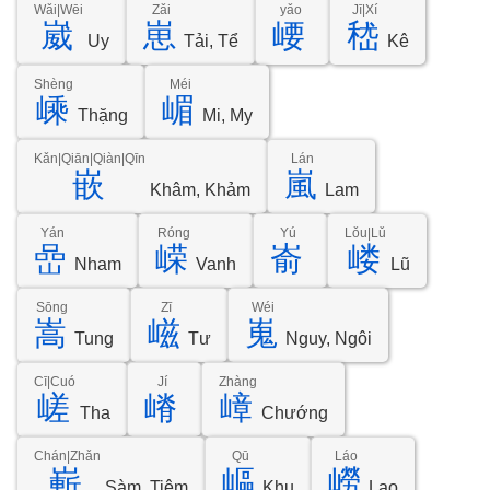
Wǎi|Wēi
Zǎi
yǎo
Jī|Xí
崴
崽
崾
嵇
Uy
Tải, Tể
Kê
Shèng
Méi
嵊
嵋
Thặng
Mi, My
Kǎn|Qiān|Qiàn|Qīn
Lán
嵌
嵐
Khâm, Khảm
Lam
Yán
Róng
Yú
Lǒu|Lǔ
嵒
嵘
嵛
嵝
Nham
Vanh
Lũ
Sōng
Zī
Wéi
嵩
嵫
嵬
Tung
Tư
Nguy, Ngôi
Cī|Cuó
Jí
Zhàng
嵯
嵴
嶂
Tha
Chướng
Chán|Zhǎn
Qū
Láo
嶄
嶇
嶗
Sàm, Tiệm
Khu
Lao