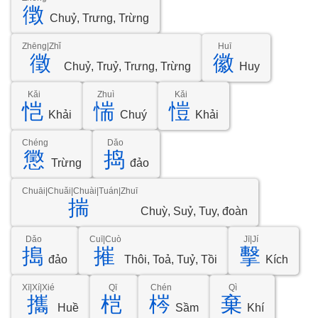
徴
Chuỷ, Trưng, Trừng
Zhēng|Zhǐ
Huī
徵
徽
Chuỷ, Truỷ, Trưng, Trừng
Huy
Kǎi
Zhuì
Kǎi
恺
惴
愷
Khải
Chuý
Khải
Chéng
Dǎo
懲
捣
Trừng
đảo
Chuāi|Chuǎi|Chuài|Tuán|Zhuī
揣
Chuỳ, Suỷ, Tuy, đoàn
Dǎo
Cuī|Cuò
Jī|Jí
搗
摧
擊
đảo
Thôi, Toả, Tuỷ, Tồi
Kích
Xī|Xí|Xié
Qī
Chén
Qì
攜
桤
梣
棄
Huề
Sầm
Khí