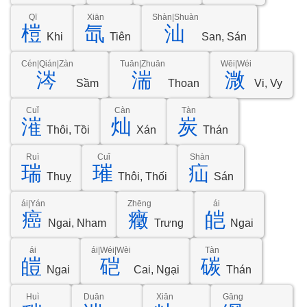
Qī
Xiān
Shàn|Shuàn
榿
氙
汕
Khi
Tiên
San, Sán
Cén|Qián|Zàn
Tuān|Zhuān
Wēi|Wéi
涔
湍
溦
Sầm
Thoan
Vi, Vy
Cuǐ
Càn
Tàn
漼
灿
炭
Thôi, Tồi
Xán
Thán
Ruì
Cuǐ
Shàn
瑞
璀
疝
Thuỵ
Thôi, Thối
Sán
ái|Yán
Zhēng
ái
癌
癥
皑
Ngai, Nham
Trưng
Ngai
ái
ái|Wéi|Wèi
Tàn
皚
硙
碳
Ngai
Cai, Ngại
Thán
Huì
Duān
Xiān
Gāng