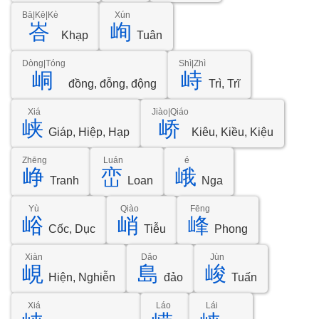
Bā|Kē|Kè
Xún
峇
峋
Khạp
Tuân
Dòng|Tóng
Shì|Zhì
峒
峙
đồng, đỗng, động
Trì, Trĩ
Xiá
Jiào|Qiáo
峡
峤
Giáp, Hiệp, Hạp
Kiêu, Kiều, Kiệu
Zhēng
Luán
é
峥
峦
峨
Tranh
Loan
Nga
Yù
Qiào
Fēng
峪
峭
峰
Cốc, Dục
Tiễu
Phong
Xiàn
Dǎo
Jùn
峴
島
峻
Hiện, Nghiễn
đảo
Tuấn
Xiá
Láo
Lái