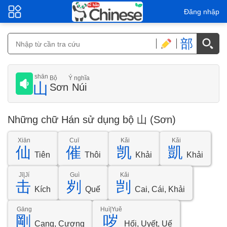
Đăng nhập
部
shān
Bộ
Ý nghĩa
山
Sơn
Núi
Những chữ Hán sử dụng bộ 山 (Sơn)
Xiān
Cuī
Kǎi
Kǎi
仙
催
凯
凱
Tiên
Thôi
Khải
Khải
Jī|Jí
Guì
Kǎi
击
刿
剀
Kích
Quế
Cai, Cái, Khải
Gāng
Huì|Yuě
剛
哕
Cang, Cương
Hối, Uyết, Uế