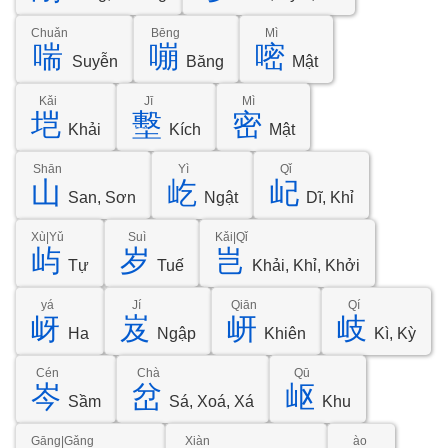
Chuǎn
Bēng
Mì
喘
嘣
嘧
Suyễn
Băng
Mật
Kǎi
Jī
Mì
垲
墼
密
Khải
Kích
Mật
Shān
Yì
Qǐ
山
屹
屺
San, Sơn
Ngật
Dĩ, Khỉ
Xù|Yǔ
Suì
Kǎi|Qǐ
屿
岁
岂
Tự
Tuế
Khải, Khỉ, Khởi
yá
Jí
Qiān
Qí
岈
岌
岍
岐
Ha
Ngập
Khiên
Kì, Kỳ
Cén
Chà
Qū
岑
岔
岖
Sầm
Sá, Xoá, Xá
Khu
Gāng|Gǎng
Xiàn
ào