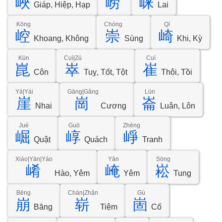
峽
崂
崃
Giáp, Hiệp, Hạp
Lai
Kōng
Chóng
Qí
崆
崇
崎
Khoang, Không
Sùng
Khi, Kỳ
Kūn
Cuì|Zú
Cuī
崑
崒
崔
Côn
Tuỵ, Tốt, Tột
Thôi, Tồi
Yá|Yái
Gāng|Gǎng
Lún
崖
崗
崙
Nhai
Cương
Luân, Lôn
Jué
Guō
Zhēng
崛
崞
崢
Quật
Quách
Tranh
Xiáo|Yān|Yáo
Yān
Sōng
崤
崦
崧
Hào, Yêm
Yêm
Tung
Bēng
Chán|Zhǎn
Gù
崩
崭
崮
Băng
Tiệm
Cố