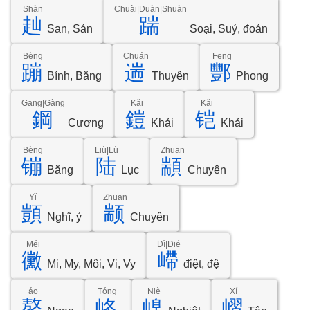
Shàn
Chuài|Duàn|Shuàn
赸
踹
San, Sán
Soại, Suỷ, đoán
Bèng
Chuán
Fēng
蹦
遄
酆
Bính, Băng
Thuyên
Phong
Gāng|Gàng
Kǎi
Kǎi
鋼
鎧
铠
Cương
Khải
Khải
Bèng
Liù|Lù
Zhuān
镚
陆
顓
Băng
Lục
Chuyên
Yǐ
Zhuān
顗
颛
Nghĩ, ỷ
Chuyên
Méi
Dì|Dié
黴
嵽
Mi, My, Môi, Vi, Vy
điệt, đệ
áo
Tóng
Niè
Xí
嶅
峂
嵲
嶍