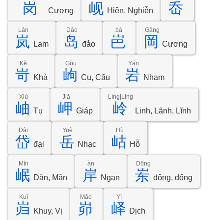
岗
岘
岙
Cương
Hiện, Nghiễn
Lán
Dǎo
bā
Gāng
岚
岛
岜
岡
Lam
đảo
Cương
Kě
Gǒu
Yán
岢
岣
岩
Khả
Cu, Cẩu
Nham
Xiù
Jiǎ
Líng|Lǐng
岫
岬
岭
Tụ
Giáp
Linh, Lãnh, Lĩnh
Dài
Yuè
Hù
岱
岳
岵
đại
Nhạc
Hỗ
Mín
àn
Dōng
岷
岸
岽
Dân, Mân
Ngạn
đông, đống
Kuī
Mǎo
Yì
岿
峁
峄
Khuy, Vị
Dịch