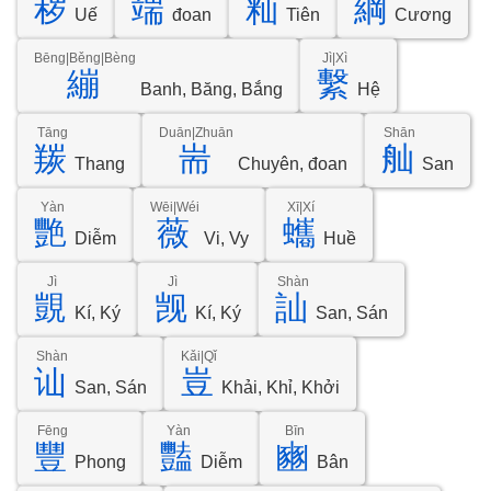
秽
端
籼
綱
Uế
đoan
Tiên
Cương
Bēng|Běng|Bèng
Jì|Xì
繃
繫
Banh, Băng, Bắng
Hệ
Tāng
Duān|Zhuān
Shān
羰
耑
舢
Thang
Chuyên, đoan
San
Yàn
Wēi|Wéi
Xī|Xí
艷
薇
蠵
Diễm
Vi, Vy
Huề
Jì
Jì
Shàn
覬
觊
訕
Kí, Ký
Kí, Ký
San, Sán
Shàn
Kǎi|Qǐ
讪
豈
San, Sán
Khải, Khỉ, Khởi
Fēng
Yàn
Bīn
豐
豔
豳
Phong
Diễm
Bân