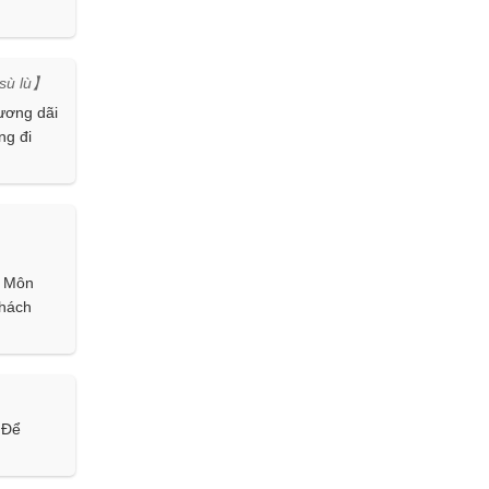
sù lù】
ương dãi
ng đi
c Môn
hách
 Để