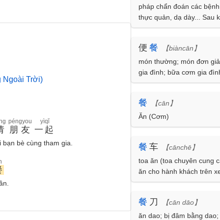
pháp chẩn đoán các bện
thực quản, dạ dày... Sau 
bệnh uống sun-fát ba-ri, c
X hoặc chụp phim kiểm tr
便
餐
【biàncān】
có biến chuyển gì không)
món thường; món đơn gi
gia đình; bữa cơm gia đìn
 Ngoài Trời)
餐
【cān】
Ăn (Cơm)
ng
péngyou
yìqǐ
请
朋友
一起
i bạn bè cùng tham gia.
餐
车
【cānchē】
toa ăn (toa chuyên cung c
n
餐
ăn cho hành khách trên xe
ần.
餐
刀
【cān dāo】
ăn dao; bị đâm bằng dao; 