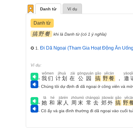
Danh từ
Ví dụ
Danh từ
搞野餐
khi là Danh từ (có 1 ý nghĩa)
Đi Dã Ngoại (tham Gia Hoạt Động Ăn Uống
✪ 1.
Ví dụ:
wǒmen
jìhuà
zài
gōngyuán
gǎo
yěcān
yāoqǐ
-
我们
计划
在
公园
搞
野餐
，
邀
- Chúng tôi dự định đi dã ngoại ở công viên và mờ
tā
hé
jiārén
zhōumò
chángqù
jiāowài
gǎo
yěcā
-
她
和
家人
周末
常去
郊外
搞
野
- Cô ấy và gia đình thường đi dã ngoại vào cuối tu