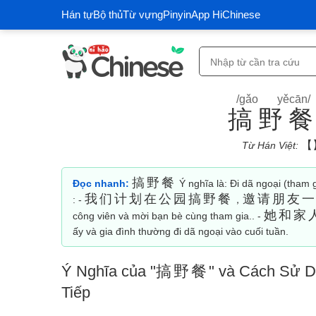
Hán tự
Bộ thủ
Từ vựng
Pinyin
App HiChinese
/gǎo yěcān/
搞野
【
Từ Hán Việt:
搞野餐
Đọc nhanh:
Ý nghĩa là: Đi dã ngoại (tham g
我们计划在公园搞野餐
邀请朋友
: -
，
她和家
công viên và mời bạn bè cùng tham gia.. -
ấy và gia đình thường đi dã ngoại vào cuối tuần.
Ý Nghĩa của "
搞野餐
" và Cách Sử D
Tiếp