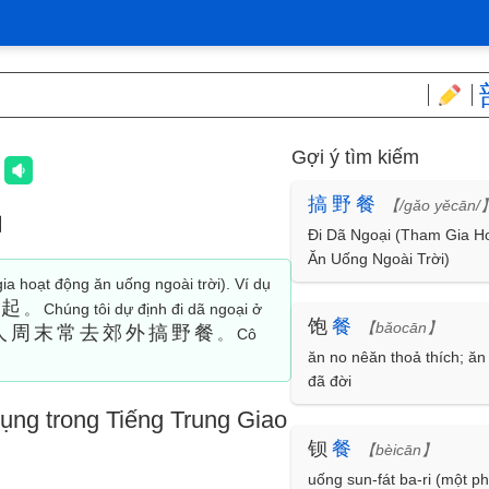
Gợi ý tìm kiếm
餐
搞
野
餐
【/gǎo yěcān/
】
Đi Dã Ngoại (Tham Gia H
Ăn Uống Ngoài Trời)
ia hoạt động ăn uống ngoài trời). Ví dụ
一起
。 Chúng tôi dự định đi dã ngoại ở
饱
餐
【bǎocān】
人周末常去郊外搞野餐
。 Cô
ăn no nêăn thoả thích; ăn
đã đời
ụng trong Tiếng Trung Giao
钡
餐
【bèicān】
uống sun-fát ba-ri (một 