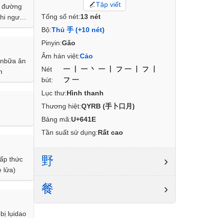
Tập viết
h đường
Tổng số nét:
13 nét
khi người
hiếu tia
Bộ:
Thủ 手 (+10 nét)
a bệnh
Pinyin:
Gǎo
Âm hán việt:
Cảo
ảnbữa ăn
Nét
一丨一丶一丨フ一丨フ丨
h
bút:
フ一
Lục thư:
Hình thanh
Thương hiệt:
QYRB (手卜口月)
Bảng mã:
U+641E
Tần suất sử dụng:
Rất cao
野
›
ấp thức
 lửa)
餐
›
bị lụidao