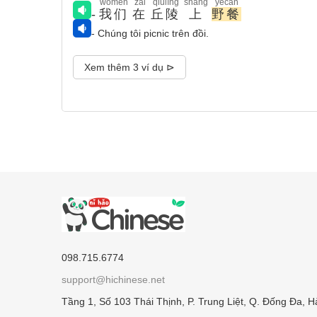
wǒmen
zài
qiūlíng
shàng
yěcān
-
我们
在
丘陵
上
野餐
- Chúng tôi picnic trên đồi.
Xem thêm 3 ví dụ ⊳
098.715.6774
support@hichinese.net
Tầng 1, Số 103 Thái Thịnh, P. Trung Liệt, Q. Đống Đa, H