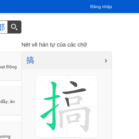
Đăng nhập
部
Nét vẽ hán tự của các chữ
搞
›
】
oạt Động
 đẫy; ăn
phương