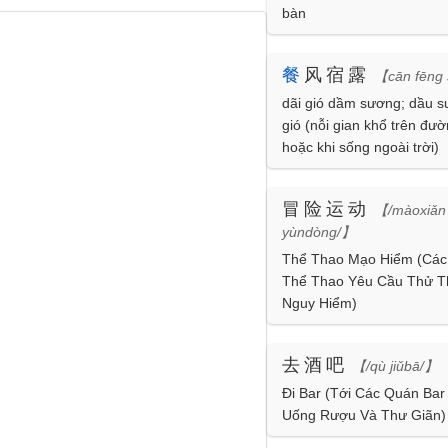
bàn
餐
风宿露
【cān fēng 
dãi gió dầm sương; dầu s
gió (nỗi gian khổ trên đườ
hoặc khi sống ngoài trời)
冒险运动
【/màoxiǎn
yùndòng/】
Thể Thao Mạo Hiểm (Cá
Thể Thao Yêu Cầu Thử T
Nguy Hiểm)
去酒吧
【/qù jiǔbā/】
Đi Bar (Tới Các Quán Bar
Uống Rượu Và Thư Giãn)