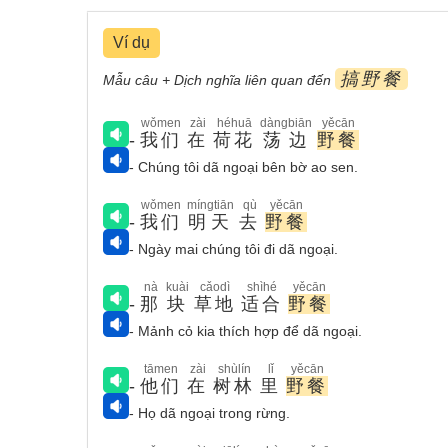
Ví dụ
搞野餐
Mẫu câu + Dịch nghĩa liên quan đến
wǒmen
zài
héhuā
dàngbiān
yěcān
-
我们
在
荷花
荡边
野餐
- Chúng tôi dã ngoại bên bờ ao sen.
wǒmen
míngtiān
qù
yěcān
-
我们
明天
去
野餐
- Ngày mai chúng tôi đi dã ngoại.
nà
kuài
cǎodì
shìhé
yěcān
-
那
块
草地
适合
野餐
- Mảnh cỏ kia thích hợp để dã ngoại.
tāmen
zài
shùlín
lǐ
yěcān
-
他们
在
树林
里
野餐
- Họ dã ngoại trong rừng.