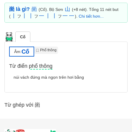
崮 là gì?
崮
山
(Cố). Bộ Sơn
(+8 nét). Tổng 11 nét but
丨
丨
丨
一
丨
丨
一
一
(
フ
フ
フ
).
Chi tiết hơn...
Cố
Phổ thông
Cố
Âm:
Từ điển phổ thông
núi vách đứng mà ngọn trên hơi bằng
Từ ghép với 崮