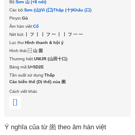
Bộ:
Sơn 山 (+8 nét)
Các bộ:
Sơn (山)
Vi (囗)
Thập (十)
Khẩu (口)
Pinyin:
Gù
Âm hán việt:
Cố
Nét bút:
丨フ丨丨フ一丨丨フ一一
Lục thư:
Hình thanh & hội ý
Hình thái:
⿱山固
Thương hiệt:
UWJR (山田十口)
Bảng mã:
U+5D2E
Tần suất sử dụng:
Thấp
Các biến thể (Dị thể) của 崮
Cách viết khác
𡹍
Ý nghĩa của từ 崮 theo âm hán việt