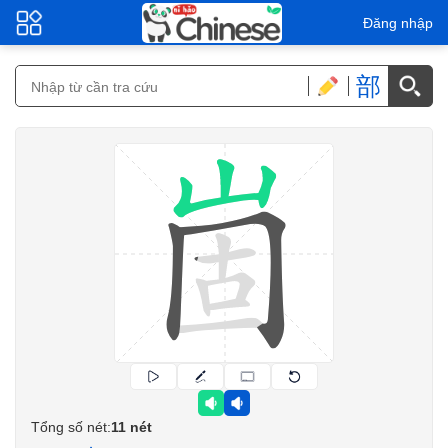
Đăng nhập
部
Tổng số nét:
11 nét