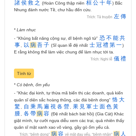
諸
侯
救
之
桓
公
十
年
(Hoàn Công thập niên
) Bắc
Nhung đánh nước Tề, chư hầu đến cứu.
左
傳
Trích: Tả truyện
*
Làm nhục
恐
不
能
共
- “Khủng bất năng cộng sự, dĩ bệnh ngô tử”
事
以
病
吾
子
士
冠
禮
第
一
,
(Sĩ quan lễ đệ nhất
)
E rằng không thể làm việc chung để làm nhục tới ta.
儀
禮
Trích: Nghi lễ
Tính từ
*
Có bệnh, ốm yếu
- “Khác đại kinh, tự thừa mã biến thị các doanh, quả kiến
恪
大
quân sĩ diện sắc hoàng thũng, các đái bệnh dong”
驚
自
乘
馬
遍
視
各
營
果
見
軍
士
面
色
黃
,
,
腫
各
帶
病
容
,
(Đệ nhất bách bát hồi) (Gia Cát) Khác
giật mình, tự cưỡi ngựa diễu xem các trại, quả nhiên thấy
quân sĩ mặt xanh xao võ vàng, gầy gò ốm yếu cả.
病
容
病
人
Trích: “bệnh dong”
vẻ mặt đau yếu, “bệnh nhân”