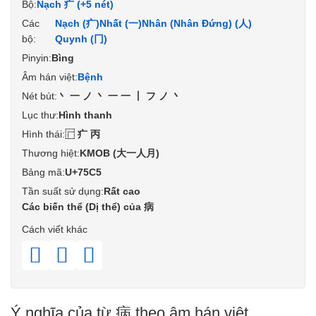
Bộ:
Nạch 疒 (+5 nét)
Các
Nạch (疒)
Nhất (一)
Nhân (Nhân Đứng) (人)
bộ:
Quynh (冂)
Pinyin:
Bìng
Âm hán việt:
Bệnh
Nét bút:
丶一ノ丶一一丨フノ丶
Lục thư:
Hình thanh
Hình thái:
⿸疒丙
Thương hiệt:
KMOB (大一人月)
Bảng mã:
U+75C5
Tần suất sử dụng:
Rất cao
Các biến thể (Dị thể) của 病
Cách viết khác
𤖉
𤵣
𪗅
Ý nghĩa của từ 病 theo âm hán việt