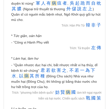
軍
人
有
病
疽
者
吳
起
跪
而
自
吮
duyện kì nùng”
,
其
膿
外
儲
說
左
上
(Ngoại trữ thuyết tả thượng
)
Quân sĩ có người mắc bệnh nhọt, Ngô Khởi quỳ gối tự hút
mủ cho.
韓
非
子
Trích: Hàn Phi Tử
*
Tức giận, oán hận
- “Công vị Hành Phụ viết
左
傳
Trích: Tả truyện
*
Làm hại, làm hư
- “Quân nhược dục hại chi, bất nhược nhất vi hạ thủy, dĩ
君
若
欲
害
之
不
若
一
為
下
bệnh kì sở chủng”
,
水
以
病
其
所
種
,
(Đông Chu sách) Nhà vua như
muốn hại (Đông Chu), thì không gì bằng tháo nước cho
hư hết trồng trọt của họ.
妨
賢
病
國
Trích: “phương hiền bệnh quốc”
làm trở ngại người
戰
國
策
hiền và hại nước. Chiến quốc sách
*
Lo buồn, ưu lự