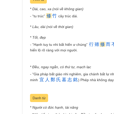
*
Dài, cao, xa (nói về không gian)
修
竹
- “tu trúc”
cây trúc dài.
*
Lâu, dài (nói về thời gian)
*
Tốt, đẹp
行
雖
修
而
- “Hạnh tuy tu nhi bất hiển ư chúng”
hiển lộ rõ ràng với mọi người.
*
Đều, ngay ngắn, có thứ tự, mạch lạc
- “Gia pháp bất giáo nhi nghiêm, gia chánh bất lự nh
宜
人
鄭
氏
墓
志
銘
minh
) Phép nhà không dạy 
Danh từ
*
Người có đức hạnh, tài năng