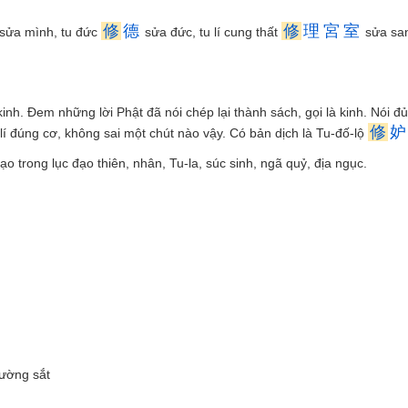
修
德
修
理
宮
室
sửa mình, tu đức
sửa đức, tu lí cung thất
sửa sa
inh. Ðem những lời Phật đã nói chép lại thành sách, gọi là kinh. Nói đủ
修
妒
lí đúng cơ, không sai một chút nào vậy. Có bản dịch là Tu-đố-lộ
o trong lục đạo thiên, nhân, Tu-la, súc sinh, ngã quỷ, địa ngục.
ường sắt