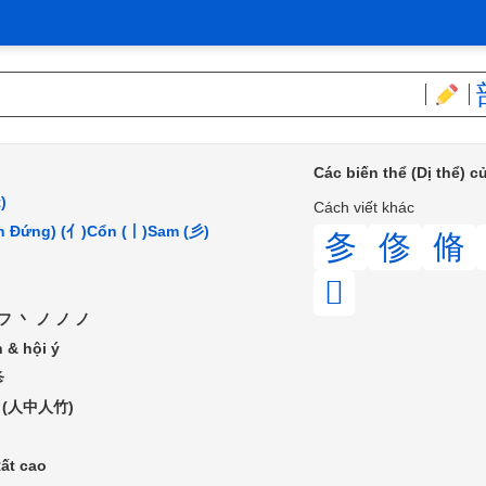
Các biến thể (Dị thể) 
)
Cách viết khác
n Đứng) (亻)
Cổn (丨)
Sam (彡)
㣊
俢
脩
𢔜
フ丶ノノノ
 & hội ý
㣊
 (人中人竹)
ất cao