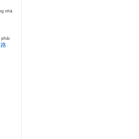
ng nhà
 phải
路
.