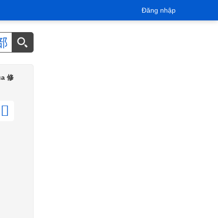
Đăng nhập
部
của 修
𠗆