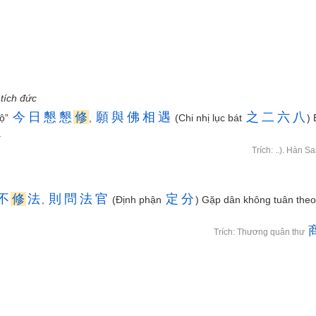
 tích đức
今
日
懇
懇
修
願
與
佛
相
遇
之
二
六
八
gộ”
,
(Chi nhị lục bát
) 
.
Trích: ..). Hàn S
不
修
法
則
問
法
官
定
分
,
(Định phận
) Gặp dân không tuân the
Trích: Thương quân thư