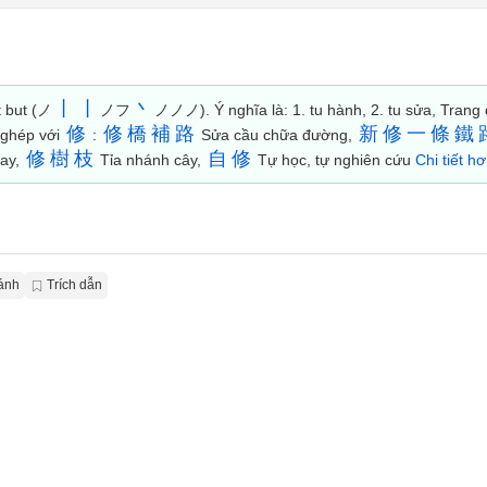
丨
丨
丶
t but (ノ
ノフ
ノノノ). Ý nghĩa là: 1. tu hành, 2. tu sửa, Trang
修
修
橋
補
路
新
修
一
條
鐵
ừ ghép với
:
Sửa cầu chữa đường,
修
樹
枝
自
修
ay,
Tỉa nhánh cây,
Tự học, tự nghiên cứu
Chi tiết hơ
ánh
Trích dẫn