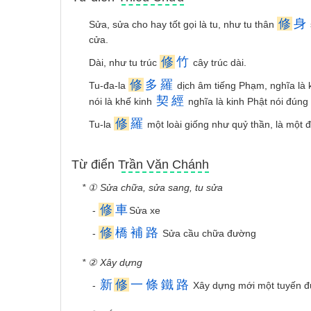
修
身
Sửa, sửa cho hay tốt gọi là tu, như tu thân
cửa.
修
竹
Dài, như tu trúc
cây trúc dài.
修
多
羅
Tu-đa-la
dịch âm tiếng Phạm, nghĩa là k
契
經
nói là khế kinh
nghĩa là kinh Phật nói đúng 
修
羅
Tu-la
một loài giống như quỷ thần, là một đạ
Từ điển Trần Văn Chánh
* ① Sửa chữa, sửa sang, tu sửa
修
車
-
Sửa xe
修
橋
補
路
-
Sửa cầu chữa đường
* ② Xây dựng
新
修
一
條
鐵
路
-
Xây dựng mới một tuyến đ