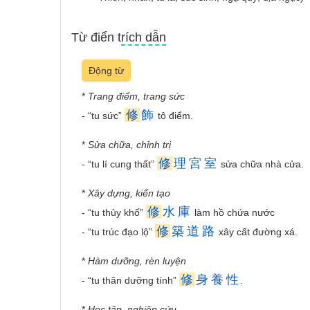
Từ điển trích dẫn
Động từ
*
Trang điểm, trang sức
修
飾
- “tu sức”
tô điểm.
*
Sửa chữa, chỉnh trị
修
理
宮
室
- “tu lí cung thất”
sửa chữa nhà cửa.
*
Xây dựng, kiến tạo
修
水
庫
- “tu thủy khố”
làm hồ chứa nước
修
築
道
路
- “tu trúc đạo lộ”
xây cất đường xá.
*
Hàm dưỡng, rèn luyện
修
身
養
性
- “tu thân dưỡng tính”
.
*
Học tập, nghiên cứu