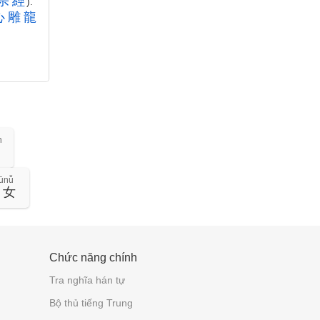
宗
經
).
心
雕
龍
n
函
iūnǚ
修
女
Chức năng chính
Tra nghĩa hán tự
Bộ thủ tiếng Trung