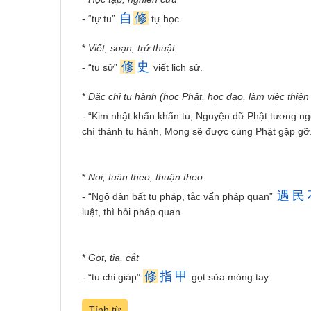
自
修
- “tự tu”
tự học.
*
Viết, soạn, trứ thuật
修
史
- “tu sử”
viết lịch sử.
*
Đặc chỉ tu hành (học Phật, học đạo, làm việc thiện
- “Kim nhật khẩn khẩn tu, Nguyện dữ Phật tương n
chí thành tu hành, Mong sẽ được cùng Phật gặp gỡ
*
Noi, tuân theo, thuận theo
遇
民
- “Ngộ dân bất tu pháp, tắc vấn pháp quan”
luật, thì hỏi pháp quan.
*
Gọt, tỉa, cắt
修
指
甲
- “tu chỉ giáp”
gọt sửa móng tay.
Tính từ