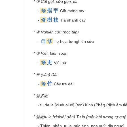
* ③ Cắt gọt, sửa gọn, tỉa
修
指
甲
-
Cắt móng tay
修
樹
枝
-
Tỉa nhánh cây
* ④ Nghiên cứu (học tập)
自
修
-
Tự học, tự nghiên cứu
* ⑤ Viết, biên soạn
修
史
-
Viết sử
* ⑥ (văn) Dài
修
竹
-
Cây tre dài
* 修多羅
- tu đa la [xiuduoluó] (tôn) Kinh (Phật) (dịch âm t
* 修羅tu la [xiuluó] (tôn) Tu la (một loài tương tự qu
- Thiên, nhân, tu la, súc sinh, ngạ quỷ, địa ngục)