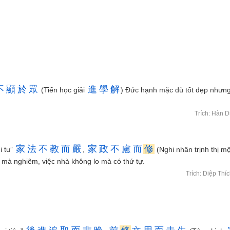
不
顯
於
眾
進
學
解
(Tiến học giải
) Đức hạnh mặc dù tốt đẹp nhưn
Trích: Hàn 
家
法
不
教
而
嚴
家
政
不
慮
而
修
i tu”
,
(Nghi nhân trịnh thị mộ
mà nghiêm, việc nhà không lo mà có thứ tự.
Trích: Diệp Thí