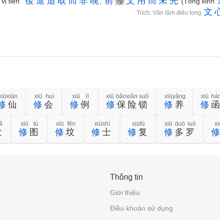
後
進
追
取
而
非
晚
前
修
文
用
而
未
先
 vị tiên”
,
(Tông kinh
文
Trích: Văn tâm điêu long
xiūxiān
xiū huì
xiū lì
xiū bǎoxiǎn suǒ
xiūyǎng
xiū há
修
仙
修
会
修
例
修
保险锁
修
养
修
ǎ
xiū tú
xiū fén
xiūshì
xiūfù
xiū duō luō
x
发
修
图
修
坟
修
士
修
复
修
多罗
Thông tin
Giới thiệu
Điều khoản sử dụng