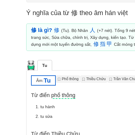
Ý nghĩa của từ 修 theo âm hán việt
修 là gì?
修
人
(Tu). Bộ Nhân
(+7 nét). Tổng 9 né
trang sức, Sửa chữa, chỉnh trị, Xây dựng, kiến tạo. T
修
指
甲
dựng mới một tuyến đường sắt,
Cắt móng t
Tu
Phổ thông
Thiều Chửu
Trần Văn Ch
Tu
Âm:
Từ điển phổ thông
1. tu hành
2. tu sửa
Từ điển Thiều Chửu