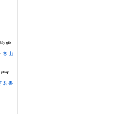
Bây giờ
寒
山
an
o pháp
商
君
書