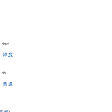
g chưa
韓
愈
Dũ
 chí
葉
適
ch