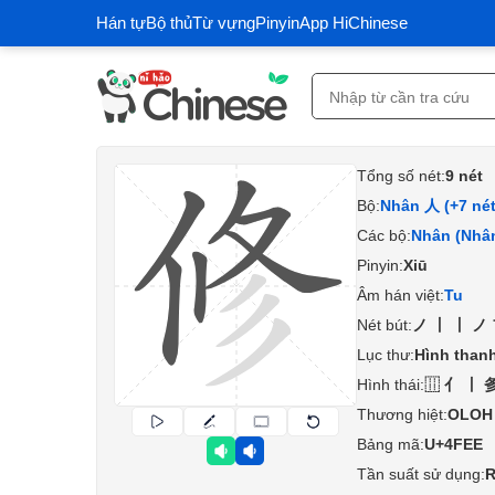
Hán tự
Bộ thủ
Từ vựng
Pinyin
App HiChinese
Tổng số nét:
9 nét
Bộ:
Nhân 人 (+7 nét
Các bộ:
Nhân (Nhâ
Pinyin:
Xiū
Âm hán việt:
Tu
Nét bút:
ノ丨丨ノ
Lục thư:
Hình thanh
Hình thái:
⿲亻丨
Thương hiệt:
OLOH
Bảng mã:
U+4FEE
Tần suất sử dụng:
R