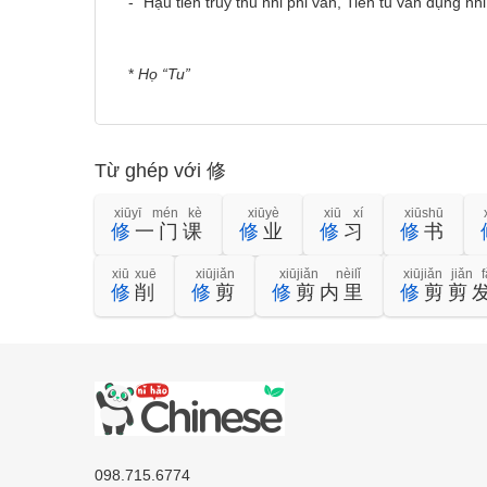
- “Hậu tiến truy thủ nhi phi vãn, Tiền tu văn dụng nhi
*
Họ “Tu”
Từ ghép với 修
xiūyī mén kè
xiūyè
xiū xí
xiūshū
修
一门课
修
业
修
习
修
书
xiū xuē
xiūjiǎn
xiūjiǎn nèilǐ
xiūjiǎn jiǎn f
修
削
修
剪
修
剪内里
修
剪剪
098.715.6774