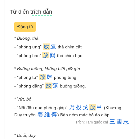
Từ điển trích dẫn
Động từ
*
Buông, thả
放
鷹
- “phóng ưng”
thả chim cắt
放
鶴
- “phóng hạc”
thả chim hạc.
*
Buông tuồng, không biết giữ gìn
放
肆
- “phóng tứ”
phóng túng
放
蕩
- “phóng đãng”
buông tuồng.
*
Vứt, bỏ
乃
投
戈
放
甲
- “Nãi đầu qua phóng giáp”
(Khương
姜
維
傳
Duy truyện
) Bèn ném mác bỏ áo giáp.
三
國
志
Trích: Tam quốc chí
*
Đuổi, đày