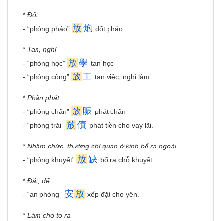
*
Đốt
放
炮
- “phóng pháo”
đốt pháo.
*
Tan, nghỉ
放
學
- “phóng học”
tan học
放
工
- “phóng công”
tan việc, nghỉ làm.
*
Phân phát
放
賑
- “phóng chẩn”
phát chẩn
放
債
- “phóng trái”
phát tiền cho vay lãi.
*
Nhậm chức, thường chỉ quan ở kinh bổ ra ngoài
放
缺
- “phóng khuyết”
bổ ra chỗ khuyết.
*
Đặt, để
安
放
- “an phóng”
xếp đặt cho yên.
*
Làm cho to ra