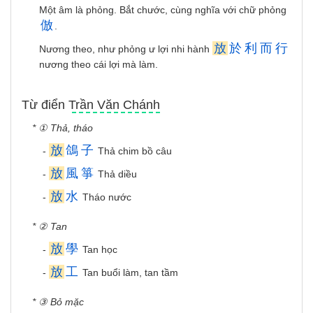
Một âm là phỏng. Bắt chước, cùng nghĩa với chữ phỏng
倣
.
放
於
利
而
行
Nương theo, như phỏng ư lợi nhi hành
nương theo cái lợi mà làm.
Từ điển Trần Văn Chánh
* ① Thả, tháo
放
鴿
子
-
Thả chim bồ câu
放
風
箏
-
Thả diều
放
水
-
Tháo nước
* ② Tan
放
學
-
Tan học
放
工
-
Tan buổi làm, tan tầm
* ③ Bỏ mặc