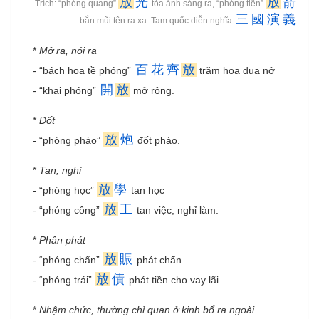
放
光
放
箭
Trích: “phóng quang”
tỏa ánh sáng ra, “phóng tiễn”
三
國
演
義
bắn mũi tên ra xa. Tam quốc diễn nghĩa
*
Mở ra, nới ra
百
花
齊
放
- “bách hoa tề phóng”
trăm hoa đua nở
開
放
- “khai phóng”
mở rộng.
*
Đốt
放
炮
- “phóng pháo”
đốt pháo.
*
Tan, nghỉ
放
學
- “phóng học”
tan học
放
工
- “phóng công”
tan việc, nghỉ làm.
*
Phân phát
放
賑
- “phóng chẩn”
phát chẩn
放
債
- “phóng trái”
phát tiền cho vay lãi.
*
Nhậm chức, thường chỉ quan ở kinh bổ ra ngoài