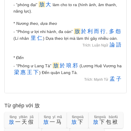
放
大
- “phóng đại”
làm cho to ra (hình ảnh, âm thanh,
năng lực).
*
Nương theo, dựa theo
放
於
利
而
行
多
怨
- “Phỏng ư lợi nhi hành, đa oán”
,
里
仁
(Lí nhân
) Dựa theo lợi mà làm thì gây nhiều oán.
論
語
Trích: Luận Ngữ
*
Đến
放
於
琅
邪
- “Phỏng ư Lang Tà”
(Lương Huệ Vương hạ
梁
惠
王
下
) Đến quận Lang Tà.
孟
子
Trích: Mạnh Tử
Từ ghép với 放
fàng yītiān jiǎ
fàng yī mǎ
fàngxià
fàngxià bāofú
放
一天假
放
一马
放
下
放
下包袱