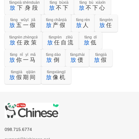
fàngxià shēnduàn
fàng bùxià
fàng bù xiàxīn
放
下身段
放
不下
放
不下心
fàng wǔyī jiǎ
fàng chǎnjià
fàng rén
fàngrèn
放
五一假
放
产假
放
人
放
任
fàngrèn zhèngcè
fàngrèn zìliú
fàng dī
放
任政策
放
任自流
放
低
fàng nǐ yī mǎ
fàng dào
fàngzhài
fàngjià
放
你一马
放
倒
放
债
放
假
fàngjià qíjiān
fàngxiàngjī
放
假期间
放
像机
098.715.6774