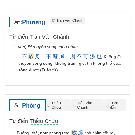
Trần Văn Chánh
Phương
Âm:
Từ điển Trần Văn Chánh
* (văn) Đi thuyền song song nhau
不
放
舟
不
避
風
則
不
可
涉
也
-
，
，
Không đi
thuyền song song, không tránh gió, thì không thể qua
sông được (Tuân tử).
Thiều
Trần Văn
Trích
Phỏng
Âm:
Chửu
Chánh
dẫn
Từ điển Thiều Chửu
放
鷹
Buông, thả, như phóng ưng
thả chim cắt ra,