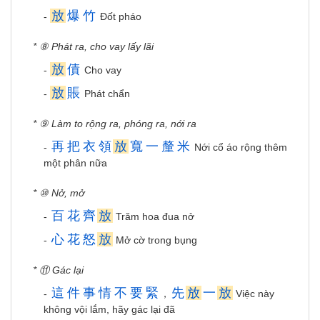
放
爆
竹
-
Đốt pháo
* ⑧ Phát ra, cho vay lấy lãi
放
債
-
Cho vay
放
賬
-
Phát chẩn
* ⑨ Làm to rộng ra, phóng ra, nới ra
再
把
衣
領
放
寬
一
釐
米
-
Nới cổ áo rộng thêm
một phân nữa
* ⑩ Nở, mở
百
花
齊
放
-
Trăm hoa đua nở
心
花
怒
放
-
Mở cờ trong bụng
* ⑪ Gác lại
這
件
事
情
不
要
緊
先
放
一
放
-
，
Việc này
không vội lắm, hãy gác lại đã