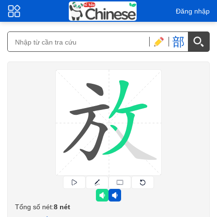
Đăng nhập
部
Tổng số nét:
8 nét