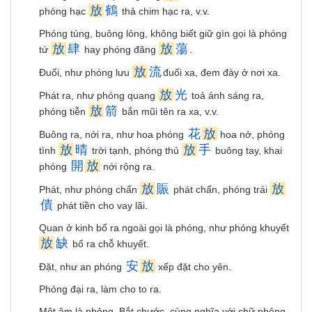
放
鶴
phóng hạc
thả chim hạc ra, v.v.
Phóng túng, buông lỏng, không biết giữ gìn gọi là phóng
放
肆
放
蕩
tứ
hay phóng đãng
.
放
流
Ðuổi, như phóng lưu
đuổi xa, đem đày ở nơi xa.
放
光
Phát ra, như phóng quang
toả ánh sáng ra,
放
箭
phóng tiễn
bắn mũi tên ra xa, v.v.
花
放
Buông ra, nới ra, như hoa phóng
hoa nở, phóng
放
晴
放
手
tình
trời tạnh, phóng thủ
buông tay, khai
開
放
phóng
nới rộng ra.
放
賑
放
Phát, như phóng chẩn
phát chẩn, phóng trái
債
phát tiền cho vay lãi.
Quan ở kinh bổ ra ngoài gọi là phóng, như phóng khuyết
放
缺
bổ ra chỗ khuyết.
安
放
Ðặt, như an phóng
xếp đặt cho yên.
Phóng đại ra, làm cho to ra.
Một âm là phỏng. Bắt chước, cùng nghĩa với chữ phỏng