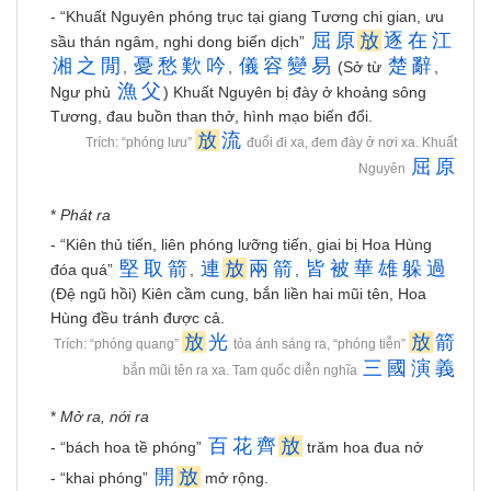
- “Khuất Nguyên phóng trục tại giang Tương chi gian, ưu
屈
原
放
逐
在
江
sầu thán ngâm, nghi dong biến dịch”
湘
之
閒
憂
愁
歎
吟
儀
容
變
易
楚
辭
,
,
(Sở từ
,
漁
父
Ngư phủ
) Khuất Nguyên bị đày ở khoảng sông
Tương, đau buồn than thở, hình mạo biến đổi.
放
流
Trích: “phóng lưu”
đuổi đi xa, đem đày ở nơi xa. Khuất
屈
原
Nguyên
*
Phát ra
- “Kiên thủ tiến, liên phóng lưỡng tiến, giai bị Hoa Hùng
堅
取
箭
連
放
兩
箭
皆
被
華
雄
躲
過
đóa quá”
,
,
(Đệ ngũ hồi) Kiên cầm cung, bắn liền hai mũi tên, Hoa
Hùng đều tránh được cả.
放
光
放
箭
Trích: “phóng quang”
tỏa ánh sáng ra, “phóng tiễn”
三
國
演
義
bắn mũi tên ra xa. Tam quốc diễn nghĩa
*
Mở ra, nới ra
百
花
齊
放
- “bách hoa tề phóng”
trăm hoa đua nở
開
放
- “khai phóng”
mở rộng.