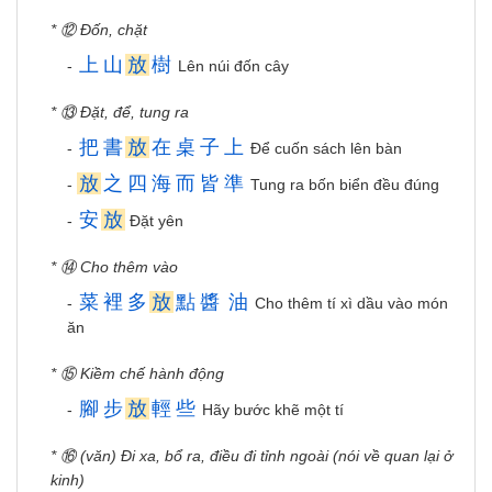
* ⑫ Đốn, chặt
上
山
放
樹
-
Lên núi đốn cây
* ⑬ Đặt, để, tung ra
把
書
放
在
桌
子
上
-
Để cuốn sách lên bàn
放
之
四
海
而
皆
準
-
Tung ra bốn biển đều đúng
安
放
-
Đặt yên
* ⑭ Cho thêm vào
菜
裡
多
放
點
醬
油
-
Cho thêm tí xì dầu vào món
ăn
* ⑮ Kiềm chế hành động
腳
步
放
輕
些
-
Hãy bước khẽ một tí
* ⑯ (văn) Đi xa, bổ ra, điều đi tỉnh ngoài (nói về quan lại ở
kinh)