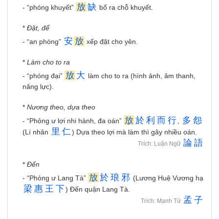
放
缺
- “phóng khuyết”
bổ ra chỗ khuyết.
*
Đặt, để
安
放
- “an phóng”
xếp đặt cho yên.
*
Làm cho to ra
放
大
- “phóng đại”
làm cho to ra (hình ảnh, âm thanh,
năng lực).
*
Nương theo, dựa theo
放
於
利
而
行
多
怨
- “Phỏng ư lợi nhi hành, đa oán”
,
里
仁
(Lí nhân
) Dựa theo lợi mà làm thì gây nhiều oán.
論
語
Trích: Luận Ngữ
*
Đến
放
於
琅
邪
- “Phỏng ư Lang Tà”
(Lương Huệ Vương hạ
梁
惠
王
下
) Đến quận Lang Tà.
孟
子
Trích: Mạnh Tử