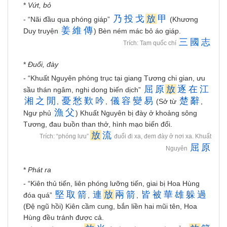
*
Vứt, bỏ
乃
投
戈
放
甲
- “Nãi đầu qua phóng giáp”
(Khương
姜
維
傳
Duy truyện
) Bèn ném mác bỏ áo giáp.
三
國
志
Trích: Tam quốc chí
*
Đuổi, đày
- “Khuất Nguyên phóng trục tại giang Tương chi gian, ưu
屈
原
放
逐
在
江
sầu thán ngâm, nghi dong biến dịch”
湘
之
閒
憂
愁
歎
吟
儀
容
變
易
楚
辭
,
,
(Sở từ
,
漁
父
Ngư phủ
) Khuất Nguyên bị đày ở khoảng sông
Tương, đau buồn than thở, hình mạo biến đổi.
放
流
Trích: “phóng lưu”
đuổi đi xa, đem đày ở nơi xa. Khuất
屈
原
Nguyên
*
Phát ra
- “Kiên thủ tiến, liên phóng lưỡng tiến, giai bị Hoa Hùng
堅
取
箭
連
放
兩
箭
皆
被
華
雄
躲
過
đóa quá”
,
,
(Đệ ngũ hồi) Kiên cầm cung, bắn liền hai mũi tên, Hoa
Hùng đều tránh được cả.