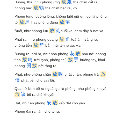
放
鷹
Buông, thả, như phóng ưng
thả chim cắt ra,
放
鶴
phóng hạc
thả chim hạc ra, v.v.
Phóng túng, buông lỏng, không biết giữ gìn gọi là phóng
放
肆
放
蕩
tứ
hay phóng đãng
.
放
流
Ðuổi, như phóng lưu
đuổi xa, đem đày ở nơi xa.
放
光
Phát ra, như phóng quang
toả ánh sáng ra,
放
箭
phóng tiễn
bắn mũi tên ra xa, v.v.
花
放
Buông ra, nới ra, như hoa phóng
hoa nở, phóng
放
晴
放
手
tình
trời tạnh, phóng thủ
buông tay, khai
開
放
phóng
nới rộng ra.
放
賑
放
Phát, như phóng chẩn
phát chẩn, phóng trái
債
phát tiền cho vay lãi.
Quan ở kinh bổ ra ngoài gọi là phóng, như phóng khuyết
放
缺
bổ ra chỗ khuyết.
安
放
Ðặt, như an phóng
xếp đặt cho yên.
Phóng đại ra, làm cho to ra.