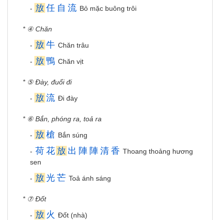
放
任
自
流
-
Bỏ mặc buông trôi
* ④ Chăn
放
牛
-
Chăn trâu
放
鴨
-
Chăn vịt
* ⑤ Đày, đuổi đi
放
流
-
Đi đày
* ⑥ Bắn, phóng ra, toả ra
放
槍
-
Bắn súng
荷
花
放
出
陣
陣
清
香
-
Thoang thoảng hương
sen
放
光
芒
-
Toả ánh sáng
* ⑦ Đốt
放
火
-
Đốt (nhà)