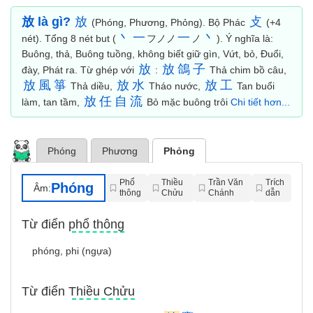
放 là gì?
放
攴
(Phóng, Phương, Phỏng). Bộ Phác
(+4
丶
一
一
丶
nét). Tổng 8 nét but (
フノノ
ノ
). Ý nghĩa là:
Buông, thả, Buông tuồng, không biết giữ gìn, Vứt, bỏ, Đuổi,
放
放
鴿
子
đày, Phát ra. Từ ghép với
:
Thả chim bồ câu,
放
風
箏
放
水
放
工
Thả diều,
Tháo nước,
Tan buổi
放
任
自
流
làm, tan tầm,
Bỏ mặc buông trôi
Chi tiết hơn...
Phóng
Phương
Phỏng
Phổ
Thiều
Trần Văn
Trích
Phóng
Âm:
thông
Chửu
Chánh
dẫn
Từ điển phổ thông
phóng, phi (ngựa)
Từ điển Thiều Chửu