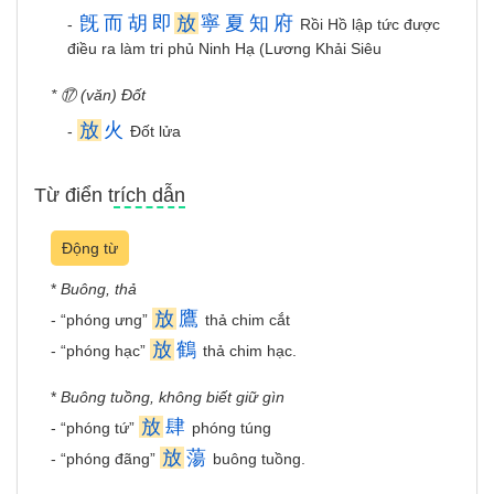
旣
而
胡
即
放
寧
夏
知
府
-
Rồi Hồ lập tức được
điều ra làm tri phủ Ninh Hạ (Lương Khải Siêu
* ⑰ (văn) Đốt
放
火
-
Đốt lửa
Từ điển trích dẫn
Động từ
*
Buông, thả
放
鷹
- “phóng ưng”
thả chim cắt
放
鶴
- “phóng hạc”
thả chim hạc.
*
Buông tuồng, không biết giữ gìn
放
肆
- “phóng tứ”
phóng túng
放
蕩
- “phóng đãng”
buông tuồng.