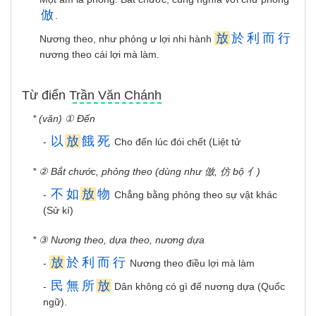
倣
.
放
於
利
而
行
Nương theo, như phỏng ư lợi nhi hành
nương theo cái lợi mà làm.
Từ điển Trần Văn Chánh
* (văn) ① Đến
以
放
餓
死
-
Cho đến lúc đói chết (Liệt tử
* ② Bắt chước, phỏng theo (dùng như 倣, 仿 bộ 亻)
不
如
放
物
-
Chẳng bằng phỏng theo sự vật khác
(Sử kí)
* ③ Nương theo, dựa theo, nương dựa
放
於
利
而
行
-
Nương theo điều lợi mà làm
民
無
所
放
-
Dân không có gì để nương dựa (Quốc
ngữ).