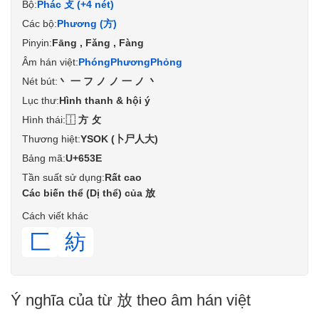
Bộ:
Phác 攴 (+4 nét)
Các bộ:
Phương (方)
Pinyin:
Fāng , Fǎng , Fàng
Âm hán việt:
Phóng
Phương
Phỏng
Nét bút:
丶一フノノ一ノ丶
Lục thư:
Hình thanh & hội ý
Hình thái:
⿰方攵
Thương hiệt:
YSOK (卜尸人大)
Bảng mã:
U+653E
Tần suất sử dụng:
Rất cao
Các biến thể (Dị thể) của 放
Cách viết khác
匚
紡
Ý nghĩa của từ 放 theo âm hán việt