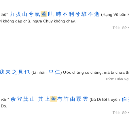
力
拔
山
兮
氣
蓋
世
時
不
利
兮
騅
不
逝
t thệ”
,
(Hạng Vũ bổn 
hời không gặp chừ, ngựa Chuy không chạy.
Trích: Sử 
我
未
之
見
也
里
仁
(Lí nhân
) Ước chừng có chăng, mà ta chưa th
Trích: Luận N
余
登
箕
山
其
上
蓋
有
許
由
冢
雲
伯
g vân”
,
(Bá Di liệt truyện
 Do.
Trích: Sử 