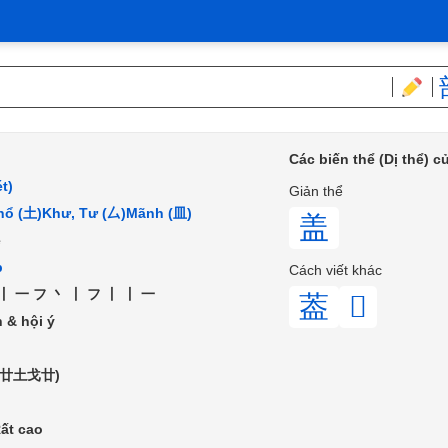
Các biến thể (Dị thể) 
t)
Giản thể
hổ (土)
Khư, Tư (厶)
Mãnh (皿)
盖
é
p
Cách viết khác
丨一フ丶丨フ丨丨一
葢
𤇙
 & hội ý
 (廿土戈廿)
ất cao