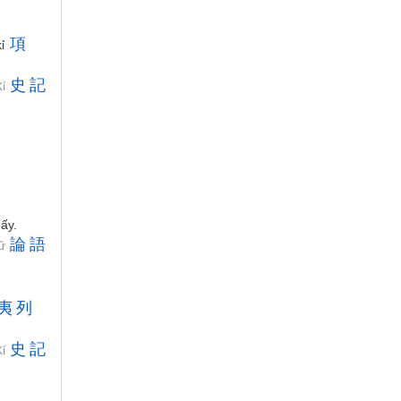
項
kỉ
史
記
Kí
ấy.
論
語
gữ
夷
列
史
記
Kí