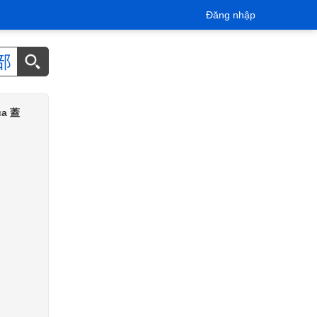
Đăng nhập
部
của 蓋