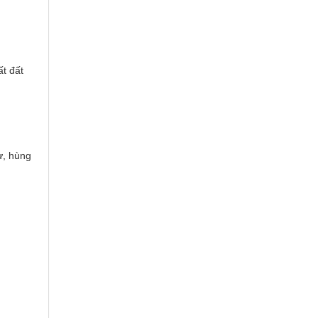
ất đất
ừ, hùng