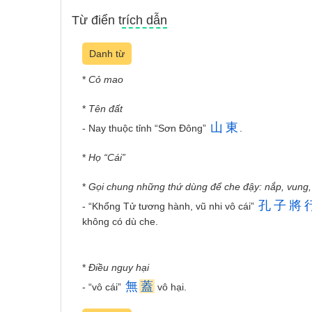
Từ điển trích dẫn
Danh từ
*
Cỏ mao
*
Tên đất
山
東
- Nay thuộc tỉnh “Sơn Đông”
.
*
Họ “Cái”
*
Gọi chung những thứ dùng để che đậy: nắp, vung, n
孔
子
將
- “Khổng Tử tương hành, vũ nhi vô cái”
không có dù che.
*
Điều nguy hại
無
蓋
- “vô cái”
vô hại.