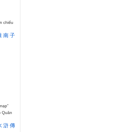
n chiếu
淮
南
子
 nạp”
ạo Quân
水
滸
傳