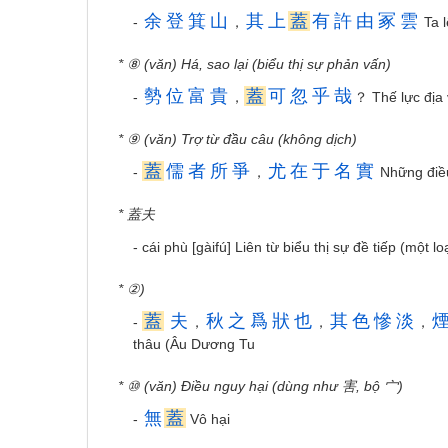
余
登
箕
山
其
上
蓋
有
許
由
冢
雲
-
，
Ta l
* ⑧ (văn) Há, sao lại (biểu thị sự phản vấn)
勢
位
富
貴
蓋
可
忽
乎
哉
-
，
？ Thế lực địa 
* ⑨ (văn) Trợ từ đầu câu (không dịch)
蓋
儒
者
所
爭
尤
在
于
名
實
-
，
Những điều
* 蓋夫
- cái phù [gàifú] Liên từ biểu thị sự đề tiếp (mộ
* ②)
蓋
夫
秋
之
爲
狀
也
其
色
慘
淡
-
，
，
，
thâu (Âu Dương Tu
* ⑩ (văn) Điều nguy hại (dùng như 害, bộ 宀)
無
蓋
-
Vô hại