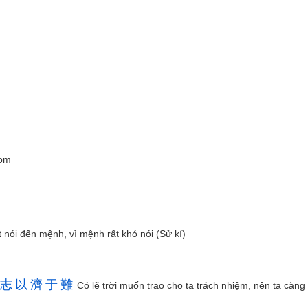
bom
 nói đến mệnh, vì mệnh rất khó nói (Sử kí)
志
以
濟
于
難
Có lẽ trời muốn trao cho ta trách nhiệm, nên ta càng