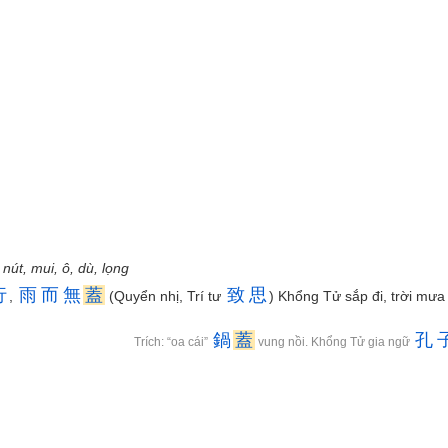
út, mui, ô, dù, lọng
行
雨
而
無
蓋
致
思
,
(Quyển nhị, Trí tư
) Khổng Tử sắp đi, trời mư
鍋
蓋
孔
Trích: “oa cái”
vung nồi. Khổng Tử gia ngữ