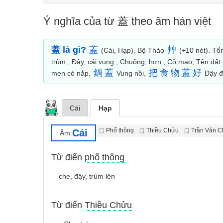
Ý nghĩa của từ 蓋 theo âm hán việt
蓋 là gì?
蓋
艸
(Cái, Hạp). Bộ Thảo
(+10 nét). Tổn
trùm., Ðậy, cái vung., Chuộng, hơn., Cỏ mao, Tên đất
鍋
蓋
把
食
物
蓋
好
men có nắp,
Vung nồi,
Đậy đ
Cái
Hạp
Phổ thông
Thiều Chửu
Trần Văn 
Cái
Âm:
Từ điển phổ thông
che, đậy, trùm lên
Từ điển Thiều Chửu