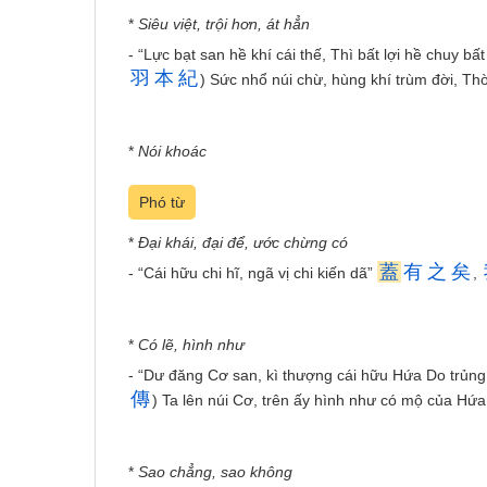
*
Siêu việt, trội hơn, át hẳn
- “Lực bạt san hề khí cái thế, Thì bất lợi hề chuy bấ
羽
本
紀
) Sức nhổ núi chừ, hùng khí trùm đời, T
*
Nói khoác
Phó từ
*
Đại khái, đại để, ước chừng có
蓋
有
之
矣
- “Cái hữu chi hĩ, ngã vị chi kiến dã”
,
*
Có lẽ, hình như
- “Dư đăng Cơ san, kì thượng cái hữu Hứa Do trủn
傳
) Ta lên núi Cơ, trên ấy hình như có mộ của Hứa
*
Sao chẳng, sao không