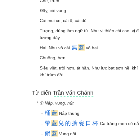
Che, trùm.
Ðậy, cái vung.
Cái mui xe, cái ô, cái dù.
Tượng, dùng làm ngữ từ. Như vị thiên cái cao, vị đ
tượng dày.
無
蓋
Hại. Như vô cái
vô hại.
Chuộng, hơn.
Siêu việt, trội hơn, át hẳn. Như lực bạt sơn hề, khí
khí trùm đời.
Từ điển Trần Văn Chánh
* ① Nắp, vung, nút
桶
蓋
-
Nắp thùng
帶
蓋
兒
的
搪
瓷
口
杯
-
Ca tráng men có n
鍋
蓋
-
Vung nồi