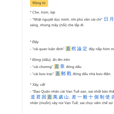
Động từ
*
Che, trùm, lợp
日
月
- “Nhật nguyệt dục minh, nhi phù vân cái chi”
sáng, nhưng mây (nổi) che lấp đi.
*
Đậy
蓋
棺
論
定
- “cái quan luận định”
đậy nắp hòm mớ
*
Đóng (dấu), ấn lên trên
蓋
章
- “cái chương”
đóng dấu
蓋
郵
戳
- “cái bưu trạc”
đóng dấu nhà bưu điện.
*
Xây, cất
- “Đạo Quân nhân cái Vạn Tuế san, sai nhất bàn th
道
君
因
蓋
萬
歲
山
差
一
般
十
個
制
使
,
nhân (muốn) xây núi Vạn Tuế, sai chục viên chế s