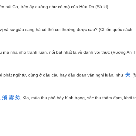
ên núi Cơ, trên ấy dường như có mộ của Hứa Do (Sử kí)
vị và sự giàu sang há có thể coi thường được sao? (Chiến quốc sách
 mà nhà nho tranh luận, nổi bật nhất là về danh với thực (Vương An 
夫
t loại phát ngữ từ, dùng ở đầu câu hay đầu đoạn văn nghị luận, như
[f
煙
飛
雲
歛
Kìa, mùa thu phô bày hình trạng, sắc thu thảm đạm, khói 