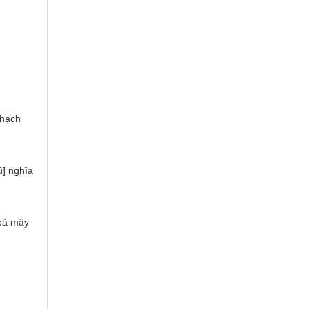
Thạch
ú] nghĩa
toả mây