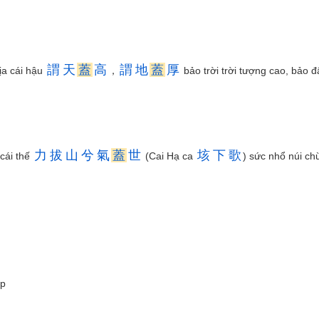
謂
天
蓋
高
謂
地
蓋
厚
ịa cái hậu
，
bảo trời trời tượng cao, bảo đ
力
拔
山
兮
氣
蓋
世
垓
下
歌
 cái thế
(Cai Hạ ca
) sức nhổ núi ch
ắp