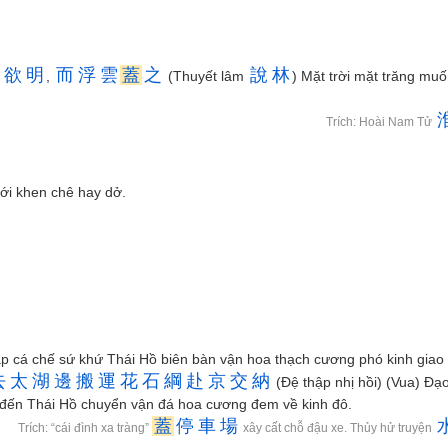
欲
明
而
浮
雲
蓋
之
說
林
,
(Thuyết lâm
) Mặt trời mặt trăng muố
Trích: Hoài Nam Tử
i khen chê hay dở.
ập cá chế sứ khứ Thái Hồ biên bàn vận hoa thạch cương phó kinh giao
去
太
湖
邊
搬
運
花
石
綱
赴
京
交
納
(Đệ thập nhị hồi) (Vua) Đ
ứ đến Thái Hồ chuyển vận đá hoa cương đem về kinh đô.
蓋
停
車
場
Trích: “cái đình xa tràng”
xây cất chỗ đậu xe. Thủy hử truyện