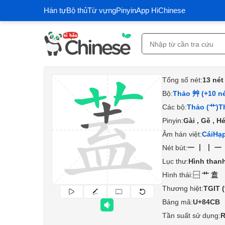
Hán tự
Bộ thủ
Từ vựng
Pinyin
App HiChinese
Tổng số nét:
13 nét
Bộ:
Thảo 艸 (+10 né
Các bộ:
Thảo (艹)
T
Pinyin:
Gài , Gě , H
Âm hán việt:
Cái
Hạ
Nét bút:
一丨丨一
Lục thư:
Hình thanh
Hình thái:
⿱艹盍
Thương hiệt:
TGIT
Bảng mã:
U+84CB
Tần suất sử dụng:
R