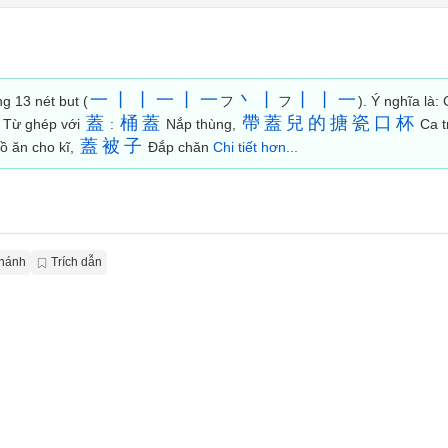
一
丨
丨
一
丨
一
丶
丨
丨
丨
一
g 13 nét but (
フ
フ
). Ý nghĩa là:
蓋
桶
蓋
帶
蓋
兒
的
搪
瓷
口
杯
. Từ ghép với
:
Nắp thùng,
Ca t
蓋
被
子
ồ ăn cho kĩ,
Đắp chăn
Chi tiết hơn...
Chánh
Trích dẫn