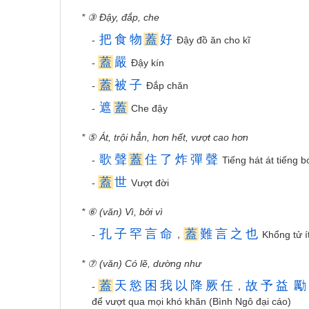
* ③ Đậy, đắp, che
把
食
物
蓋
好
-
Đậy đồ ăn cho kĩ
蓋
嚴
-
Đậy kín
蓋
被
子
-
Đắp chăn
遮
蓋
-
Che đậy
* ⑤ Át, trội hẳn, hơn hết, vượt cao hơn
歌
聲
蓋
住
了
炸
彈
聲
-
Tiếng hát át tiếng 
蓋
世
-
Vượt đời
* ⑥ (văn) Vì, bởi vì
孔
子
罕
言
命
蓋
難
言
之
也
-
，
Khổng tử ít
* ⑦ (văn) Có lẽ, dường như
蓋
天
慾
困
我
以
降
厥
任
故
予
益
勵
-
，
để vượt qua mọi khó khăn (Bình Ngô đại cáo)