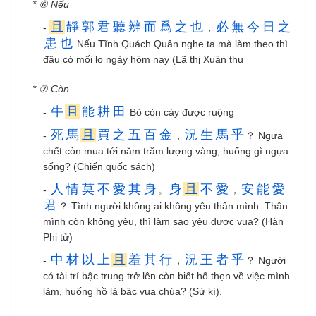
* ⑥ Nếu
且
靜
郭
君
聽
辨
而
爲
之
也
必
無
今
日
之
-
，
患
也
Nếu Tĩnh Quách Quân nghe ta mà làm theo thì
đâu có mối lo ngày hôm nay (Lã thị Xuân thu
* ⑦ Còn
牛
且
能
耕
田
-
Bò còn cày được ruộng
死
馬
且
買
之
五
百
金
況
生
馬
乎
-
，
？ Ngựa
chết còn mua tới năm trăm lượng vàng, huống gì ngựa
sống? (Chiến quốc sách)
人
情
莫
不
愛
其
身
身
且
不
愛
安
能
愛
-
。
，
君
？ Tình người không ai không yêu thân mình. Thân
mình còn không yêu, thì làm sao yêu được vua? (Hàn
Phi tử)
中
材
以
上
且
羞
其
行
況
王
者
乎
-
，
？ Người
có tài trí bậc trung trở lên còn biết hổ thẹn về việc mình
làm, huống hồ là bậc vua chúa? (Sử kí).