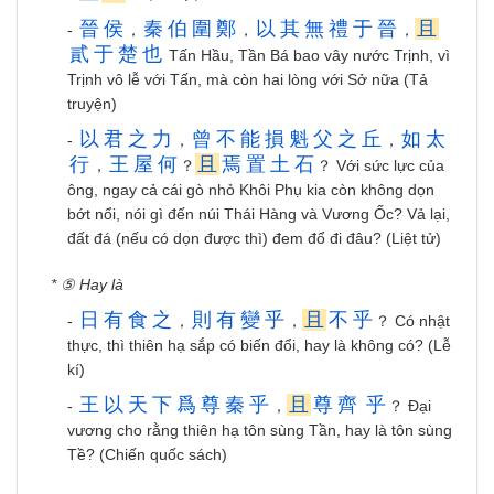
晉
侯
秦
伯
圍
鄭
以
其
無
禮
于
晉
且
-
，
，
，
貳
于
楚
也
Tấn Hầu, Tần Bá bao vây nước Trịnh, vì
Trịnh vô lễ với Tấn, mà còn hai lòng với Sở nữa (Tả
truyện)
以
君
之
力
曾
不
能
損
魁
父
之
丘
如
太
-
，
，
行
王
屋
何
且
焉
置
土
石
，
？
？ Với sức lực của
ông, ngay cả cái gò nhỏ Khôi Phụ kia còn không dọn
bớt nổi, nói gì đến núi Thái Hàng và Vương Ốc? Vả lại,
đất đá (nếu có dọn được thì) đem đổ đi đâu? (Liệt tử)
* ⑤ Hay là
日
有
食
之
則
有
變
乎
且
不
乎
-
，
，
？ Có nhật
thực, thì thiên hạ sắp có biến đổi, hay là không có? (Lễ
kí)
王
以
天
下
爲
尊
秦
乎
且
尊
齊
乎
-
，
？ Đại
vương cho rằng thiên hạ tôn sùng Tần, hay là tôn sùng
Tề? (Chiến quốc sách)