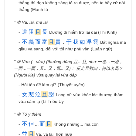
thẳng thì đạo không sáng tỏ ra được, nên ta hãy cứ nói
thẳng (Mạnh tử
* ② Và, lại, mà lại
道
阻
且
長
-
Đường đi hiểm trở lại dài (Thi Kinh)
不
義
而
富
且
貴
于
我
如
浮
雲
-
，
Bất nghĩa mà
giàu và sang, đối với tôi như phù vân (Luận ngữ)
* ③ Vừa (...vừa) (thường dùng 且…且, như 一邊…一邊，
一面…一面，又…又，既…又)： 反走且對曰：何以名爲？
(Người kia) vừa quay lại vừa đáp
- Hỏi tên để làm gì? (Thuyết uyển)
女
悲
泣
且
謝
-
Long nữ vừa khóc lóc thương thảm
vừa cảm tạ (Lí Triều Uy
* ④ Tỏ ý thêm
不
但
而
且
-
…
Không những... mà còn
並
且
-
Và, vả lại, hơn nữa