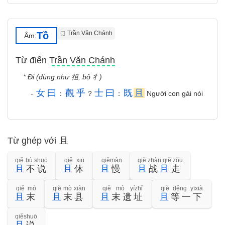
Trần Văn Chánh
Tồ
Âm:
Từ điển Trần Văn Chánh
* Đi (dùng như 徂, bộ 彳)
女
曰
觀
乎
士
曰
既
且
-
：
？
：
Người con gái nói
Từ ghép với 且
qiě bù shuō
qiě xiū
qiěmàn
qiě zhàn qiě zǒu
且
不说
且
休
且
慢
且
战
且
走
qiě mò
qiě mò xiàn
qiě mò yízhǐ
qiě děng yīxià
且
末
且
末县
且
末遗址
且
等一下
qiěshuō