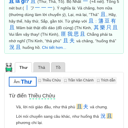
且 là gì?
且
一
(Thư, Thả, Tồ). Bộ Nhất
(+4 nét). Tổng 5
丨
一
一
一
nét but (
フ
). Ý nghĩa là: Vả chăng, hơn nữa
且
(thường dùng làm lời chuyển ý), Lại, mà lại, “Thả”
, Hãy,
且
籩
豆
有
hãy thế, hãy thử, Sắp, gần tới. Từ ghép với
:
且
其
樂
只
且
Mâm bát thật dồi dào (đồ cúng) (Thi Kinh,
匪
我
思
且
Vui lắm vậy thay! (Thi Kinh),
Chẳng phải ta
且
夫
nhớ nghĩ (Thi Kinh, “thả phù”
vả chăng, “huống thả”
況
且
huống hồ.
Chi tiết hơn...
Thư
Thả
Tồ
Thiều Chửu
Trần Văn Chánh
Trích dẫn
Thư
Âm:
Từ điển Thiều Chửu
且
夫
Vả, lời nói giáo đầu, như thả phù
vả chưng.
況
且
Lời nói chuyển sang câu khác, như huống thả
phương chi lại.