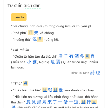
Từ điển trích dẫn
Liên từ
*
Vả chăng, hơn nữa (thường dùng làm lời chuyển ý)
且
夫
- “thả phù”
vả chăng
況
且
- “huống thả”
huống hồ.
*
Lại, mà lại
君
子
有
酒
多
且
旨
- “Quân tử hữu tửu đa thả chỉ”
小
雅
魚
麗
(Tiểu nhã
, Ngư lệ
) Quân tử có rượu nhiều
lại ngon.
詩
經
Trích: Thi Kinh
且
*
“Thả”
且
戰
且
走
- “thả chiến thả tẩu”
vừa đánh vừa chạy.
- “Hốt kiến na sương lai liễu nhất tăng nhất đạo, thả hành
忽
見
那
廂
來
了
一
僧
一
道
且
行
且
thả đàm”
,
談
(Đệ nhất hồi) Chợt thấy từ mái hiên lại một nhà sư và