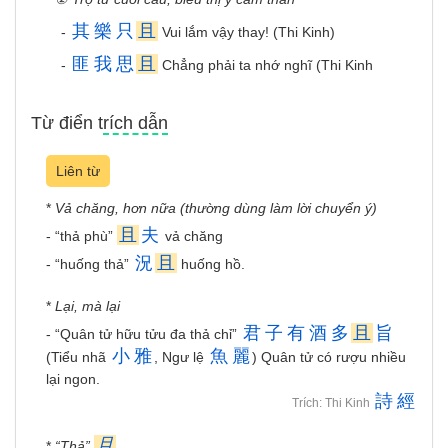
其
樂
只
且
-
Vui lắm vậy thay! (Thi Kinh)
匪
我
思
且
-
Chẳng phải ta nhớ nghĩ (Thi Kinh
Từ điển trích dẫn
Liên từ
*
Vả chăng, hơn nữa (thường dùng làm lời chuyển ý)
且
夫
- “thả phù”
vả chăng
況
且
- “huống thả”
huống hồ.
*
Lại, mà lại
君
子
有
酒
多
且
旨
- “Quân tử hữu tửu đa thả chỉ”
小
雅
魚
麗
(Tiểu nhã
, Ngư lệ
) Quân tử có rượu nhiều
lại ngon.
詩
經
Trích: Thi Kinh
且
*
“Thả”