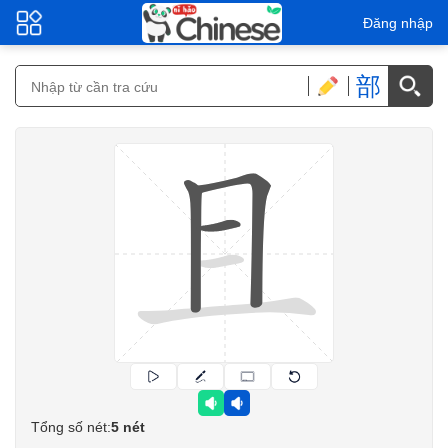
Đăng nhập
部
Tổng số nét:
5 nét