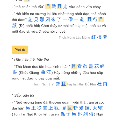
且
戰
且
走
- “thả chiến thả tẩu”
vừa đánh vừa chạy.
- “Hốt kiến na sương lai liễu nhất tăng nhất đạo, thả hành
忽
見
那
廂
來
了
一
僧
一
道
且
行
且
thả đàm”
,
談
(Đệ nhất hồi) Chợt thấy từ mái hiên lại một nhà sư và
một đạo sĩ, vừa đi vừa nói chuyện.
紅
樓
夢
Trích: Hồng Lâu Mộng
Phó từ
*
Hãy, hãy thế, hãy thử
且
看
欲
盡
花
經
- “Thả khan dục tận hoa kinh nhãn”
眼
曲
江
(Khúc Giang
) Hãy trông những đóa hoa sắp
rụng hết đương bay qua mắt.
暫
且
杜
甫
Trích: “tạm thả”
hãy tạm thế. Đỗ Phủ
*
Sắp, gần tới
- “Ngô vương tòng đài thượng quan, kiến thả trảm ái cơ,
吳
王
從
臺
上
觀
見
且
斬
愛
姬
大
駭
đại hãi”
,
,
孫
子
吳
起
列
傳
(Tôn Tử Ngô Khởi liệt truyện
) Ngô