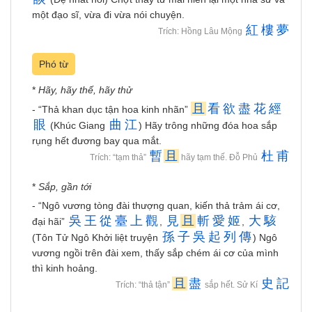
một đạo sĩ, vừa đi vừa nói chuyện.
紅
樓
夢
Trích: Hồng Lâu Mộng
Phó từ
*
Hãy, hãy thế, hãy thử
且
看
欲
盡
花
經
- “Thả khan dục tận hoa kinh nhãn”
眼
曲
江
(Khúc Giang
) Hãy trông những đóa hoa sắp
rụng hết đương bay qua mắt.
暫
且
杜
甫
Trích: “tạm thả”
hãy tạm thế. Đỗ Phủ
*
Sắp, gần tới
- “Ngô vương tòng đài thượng quan, kiến thả trảm ái cơ,
吳
王
從
臺
上
觀
見
且
斬
愛
姬
大
駭
đại hãi”
,
,
孫
子
吳
起
列
傳
(Tôn Tử Ngô Khởi liệt truyện
) Ngô
vương ngồi trên đài xem, thấy sắp chém ái cơ của mình
thì kinh hoảng.
且
盡
史
記
Trích: “thả tận”
sắp hết. Sử Kí