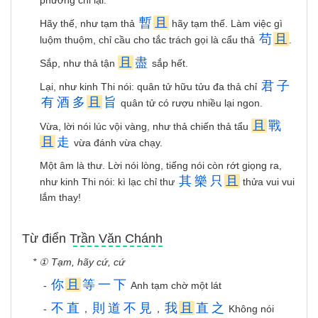
phương chi lại.
暫
且
Hãy thế, như tạm thả
hãy tạm thế. Làm việc gì
苟
且
luộm thuộm, chỉ cầu cho tắc trách gọi là cẩu thả
.
且
盡
Sắp, như thả tận
sắp hết.
君
子
Lại, như kinh Thi nói: quân tử hữu tửu đa thả chỉ
有
酒
多
且
旨
quân tử có rượu nhiều lại ngon.
且
戰
Vừa, lời nói lúc vội vàng, như thả chiến thả tẩu
且
走
vừa đánh vừa chạy.
Một âm là thư. Lời nói lòng, tiếng nói còn rớt giọng ra,
其
樂
只
且
như kinh Thi nói: kì lạc chỉ thư
thửa vui vui
lắm thay!
Từ điển Trần Văn Chánh
* ① Tạm, hãy cứ, cứ
你
且
等
一
下
-
Anh tạm chờ một lát
不
直
則
道
不
見
我
且
直
之
-
，
，
Không nói