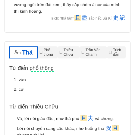
vương ngồi trên đài xem, thấy sắp chém ái cơ của mình
thì kinh hoảng.
且
盡
史
記
Trích: “thả tận”
sắp hết. Sử Kí
Phổ
Thiều
Trần Văn
Trích
Thả
Âm:
thông
Chửu
Chánh
dẫn
Từ điển phổ thông
1. vừa
2. cứ
Từ điển Thiều Chửu
且
夫
Vả, lời nói giáo đầu, như thả phù
vả chưng.
況
且
Lời nói chuyển sang câu khác, như huống thả