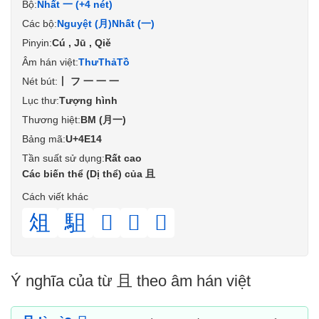
Bộ:
Nhất 一 (+4 nét)
Các bộ:
Nguyệt (月)
Nhất (一)
Pinyin:
Cú , Jū , Qiě
Âm hán việt:
Thư
Thả
Tồ
Nét bút:
丨フ一一一
Lục thư:
Tượng hình
Thương hiệt:
BM (月一)
Bảng mã:
U+4E14
Tần suất sử dụng:
Rất cao
Các biến thể (Dị thể) của 且
Cách viết khác
俎
駔
𠀃
𠀇
𣅂
Ý nghĩa của từ 且 theo âm hán việt