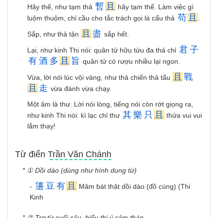
暫
且
Hãy thế, như tạm thả
hãy tạm thế. Làm việc gì
苟
且
luộm thuộm, chỉ cầu cho tắc trách gọi là cẩu thả
.
且
盡
Sắp, như thả tận
sắp hết.
君
子
Lại, như kinh Thi nói: quân tử hữu tửu đa thả chỉ
有
酒
多
且
旨
quân tử có rượu nhiều lại ngon.
且
戰
Vừa, lời nói lúc vội vàng, như thả chiến thả tẩu
且
走
vừa đánh vừa chạy.
Một âm là thư. Lời nói lòng, tiếng nói còn rớt giọng ra,
其
樂
只
且
như kinh Thi nói: kì lạc chỉ thư
thửa vui vui
lắm thay!
Từ điển Trần Văn Chánh
* ① Dồi dào (dùng như hình dung từ)
籩
豆
有
且
-
Mâm bát thật dồi dào (đồ cúng) (Thi
Kinh
* ② Trợ từ cuối câu, biểu thị ý cảm thán