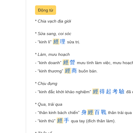
Động từ
*
Chia vạch địa giới
*
Sửa sang, coi sóc
經
理
- “kinh lí”
sửa trị.
*
Làm, mưu hoạch
經
營
- “kinh doanh”
mưu tính làm việc, mưu hoạch 
經
商
- “kinh thương”
buôn bán.
*
Chịu đựng
經
得
起
考
驗
- “kinh đắc khởi khảo nghiệm”
đã 
*
Qua, trải qua
身
經
百
戰
- “thân kinh bách chiến”
thân trải qua
經
手
- “kinh thủ”
qua tay (đích thân làm).