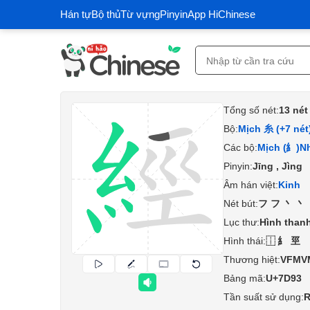
Hán tự
Bộ thủ
Từ vựng
Pinyin
App HiChinese
Tổng số nét:
13 nét
Bộ:
Mịch 糸 (+7 nét
Các bộ:
Mịch (糹)
Nh
Pinyin:
Jīng , Jìng
Âm hán việt:
Kinh
Nét bút:
フフ丶丶
Lục thư:
Hình thanh
Hình thái:
⿰糹巠
Thương hiệt:
VFMV
Bảng mã:
U+7D93
Tần suất sử dụng:
R