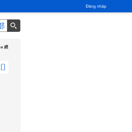
Đăng nhập
部
của 經
𤔊