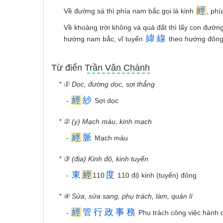
經
Về đường sá thì phía nam bắc gọi là kinh
, phí
Về khoảng trời không và quả đất thì lấy con đườn
緯
線
hướng nam bắc, vĩ tuyến
theo hướng đông 
Từ điển Trần Văn Chánh
* ① Dọc, đường dọc, sợi thẳng
經
紗
-
Sợi dọc
* ② (y) Mạch máu, kinh mạch
經
脈
-
Mạch máu
* ③ (địa) Kinh độ, kinh tuyến
東
經
度
-
110
110 độ kinh (tuyến) đông
* ④ Sửa, sửa sang, phụ trách, làm, quản lí
經
管
行
政
事
務
-
Phụ trách công việc hành 