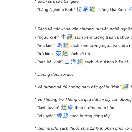
*
Sách của các tôn giáo
楞
嚴
經
- “Lăng Nghiêm Kinh”
, “Lăng Già Kinh”
*
Sách về các khoa văn chương, sự vật, nghề nghiệ
牛
經
- “ngưu kinh”
sách xem tường trâu và chữa t
馬
經
- “mã kinh”
sách xem tường ngựa và chữa 
茶
經
- “trà kinh”
sách về trà
山
海
經
- “san hải kinh”
sách về núi non biển cả.
*
Đường dọc, sợi dọc
經
*
Về đường sá thì hướng nam bắc gọi là “kinh”
,
*
Về khoảng trời không và quả đất thì lấy con đường
經
線
- “kinh tuyến”
theo hướng nam bắc
緯
線
- “vĩ tuyến”
theo hướng đông tây.
*
Kinh mạch, sách thuốc chia 12 kinh phân phối với 