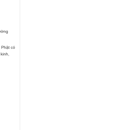
hường
h Phật có
 kinh,