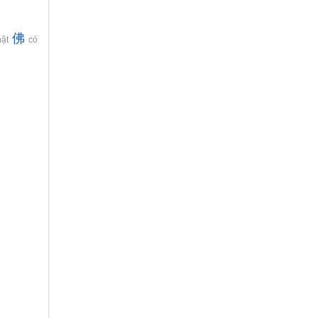
佛
hật
có