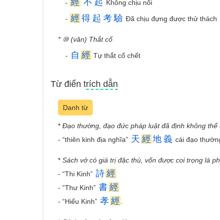
經
不
起
-
Không chịu nổi
經
得
起
考
驗
-
Đã chịu đựng được thử thách
* ⑩ (văn) Thắt cổ
自
經
-
Tự thắt cổ chết
Từ điển trích dẫn
Danh từ
*
Đạo thường, đạo đức pháp luật đã định không thể
天
經
地
義
- “thiên kinh địa nghĩa”
cái đạo thường
*
Sách vở có giá trị đặc thù, vốn được coi trọng là 
詩
經
- “Thi Kinh”
書
經
- “Thư Kinh”
孝
經
- “Hiếu Kinh”
.