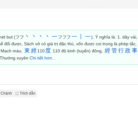
丶
丶
丶
丶
一
一
丨
一
 nét but (フフ
フフフ
). Ý nghĩa là: 1. dây vải,
 đổi được, Sách vở có giá trị đặc thù, vốn được coi trọng là phép tắc
東
經
度
經
管
行
政
事
Mạch máu,
110
110 độ kinh (tuyến) đông,
Thường xuyên
Chi tiết hơn...
n Chánh
Trích dẫn