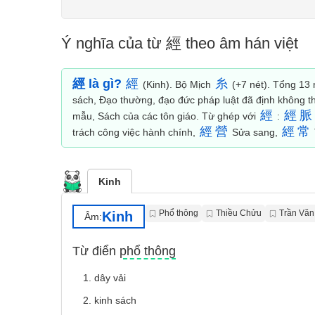
Ý nghĩa của từ 經 theo âm hán việt
經 là gì?
經
糸
(Kinh). Bộ Mịch
(+7 nét). Tổng 13
sách, Đạo thường, đạo đức pháp luật đã định không thể
經
經
脈
mẫu, Sách của các tôn giáo. Từ ghép với
:
經
營
經
常
trách công việc hành chính,
Sửa sang,
Kinh
Phổ thông
Thiều Chửu
Trần Vă
Kinh
Âm:
Từ điển phổ thông
1. dây vải
2. kinh sách