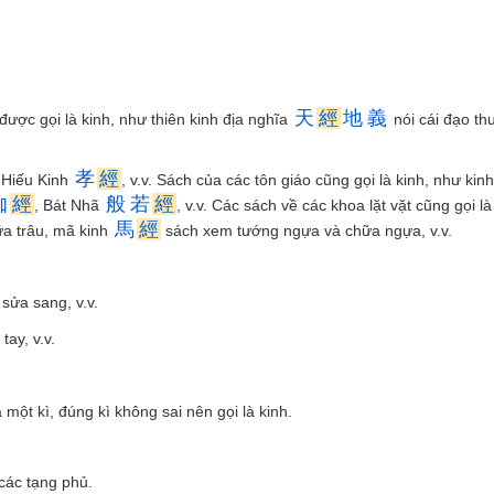
天
經
地
義
ược gọi là kinh, như thiên kinh địa nghĩa
nói cái đạo t
孝
經
 Hiếu Kinh
, v.v. Sách của các tôn giáo cũng gọi là kinh, như kin
伽
經
般
若
經
, Bát Nhã
, v.v. Các sách về các khoa lặt vặt cũng gọi là
馬
經
a trâu, mã kinh
sách xem tướng ngựa và chữa ngựa, v.v.
sửa sang, v.v.
tay, v.v.
một kì, đúng kì không sai nên gọi là kinh.
các tạng phủ.