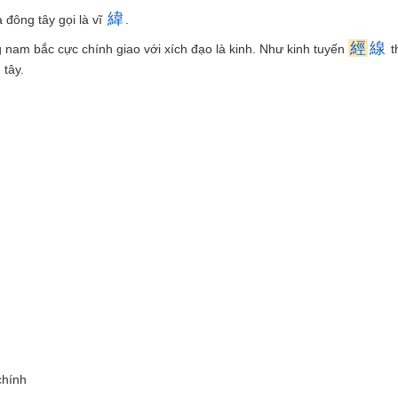
緯
a đông tây gọi là vĩ
.
經
線
g nam bắc cực chính giao với xích đạo là kinh. Như kinh tuyến
t
tây.
chính