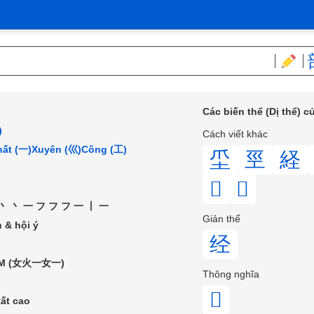
Các biến thể (Dị thể) 
)
Cách viết khác
ất (一)
Xuyên (巛)
Công (工)
坕
巠
経
𤔕
𦀰
丶丶一フフフ一丨一
Giản thể
 & hội ý
经
M (女火一女一)
Thông nghĩa
𦀇
ất cao