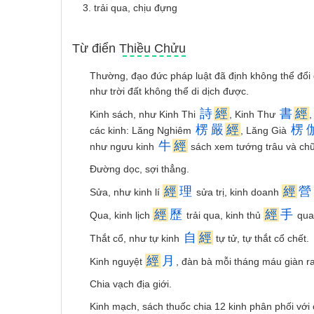
3. trải qua, chịu đựng
Từ điển Thiều Chửu
Thường, đạo đức pháp luật đã định không thể đổi đ
như trời đất không thể di dịch được.
詩
經
書
經
Kinh sách, như Kinh Thi
, Kinh Thư
,
楞
嚴
經
楞
các kinh: Lăng Nghiêm
, Lăng Già
牛
經
như ngưu kinh
sách xem tướng trâu và chữ
Ðường dọc, sợi thẳng.
經
理
經
營
Sửa, như kinh lí
sửa trị, kinh doanh
經
歷
經
手
Qua, kinh lịch
trải qua, kinh thủ
qua 
自
經
Thắt cổ, như tự kinh
tự tử, tự thắt cổ chết.
經
月
Kinh nguyệt
, đàn bà mỗi tháng máu giàn ra 
Chia vạch địa giới.
Kinh mạch, sách thuốc chia 12 kinh phân phối với 