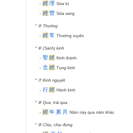
經
理
-
Sửa trị
經
營
-
Sửa sang
* ⑤ Thường
經
常
-
Thường xuyên
* ⑥ (Sách) kinh
聖
經
-
Kinh thánh
念
經
-
Tụng kinh
* ⑦ Kinh nguyệt
行
經
-
Hành kinh
* ⑧ Qua, trải qua
經
年
累
月
-
Năm này qua năm khác
* ⑨ Chịu, chịu đựng