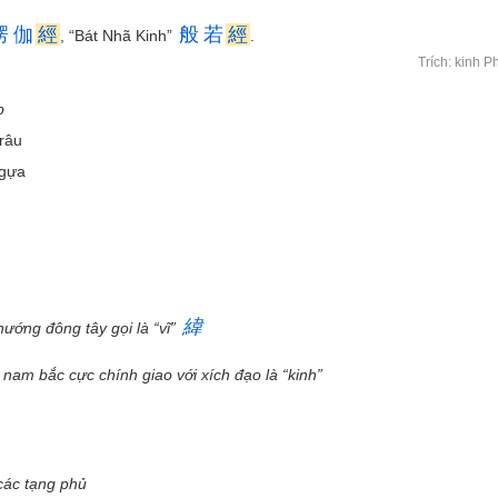
楞
伽
經
般
若
經
, “Bát Nhã Kinh”
.
Trích: kinh P
p
râu
ngựa
緯
 hướng đông tây gọi là “vĩ”
 nam bắc cực chính giao với xích đạo là “kinh”
các tạng phủ