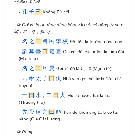
* (văn) ① Nói
孔
子
曰
-
Khổng Tử nói...
* ② Gọi là, là (thường dùng kèm với một số động từ như
謂，名，命，稱…)
名
之
曰
農
民
學
校
-
Đặt tên là trường nông dân
謂
其
臺
曰
靈
臺
-
Gọi cái đài của mình là Linh đài
(Mạnh tử)
名
之
曰
幽
厲
-
Gọi kẻ đó là U, Lệ (Mạnh tử)
君
命
太
子
曰
仇
-
Nhà vua gọi thái tử là Cừu (Tả
truyện)
一
曰
水
二
曰
火
-
，
Một là nước, hai là lửa...
(Thượng thư)
先
帝
稱
之
曰
能
-
Tiên đế khen ông ta là có tài
năng (Gia Cát Lượng
* ③ Rằng