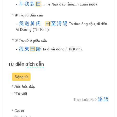
宰
我
對
曰
-
… Tế Ngã đáp rằng... (Luận ngữ)
* ④ Trợ từ đầu câu
我
送
舅
氏
曰
至
渭
陽
-
，
Ta đưa ông cậu, đi đến
Vị Dương (Thi Kinh)
* ⑤ Trợ từ ở giữa câu
我
東
曰
歸
-
Ta đi về đông (Thi Kinh).
Từ điển trích dẫn
Động từ
*
Nói, hỏi, đáp
- “Tử viết
論
語
Trích: Luận Ngữ
*
Gọi là