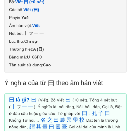
Bộ:
Viết 曰 (+0 nét)
Các bộ:
Viết (曰)
Pinyin:
Yuē
Âm hán việt:
Viết
Nét bút:
丨フ一一
Lục thư:
Chỉ sự
Thương hiệt:
A (日)
Bảng mã:
U+66F0
Tần suất sử dụng:
Cao
Ý nghĩa của từ 曰 theo âm hán việt
曰 là gì?
曰
曰
(Viết). Bộ Viết
(+0 nét). Tổng 4 nét but
丨
一
一
(
フ
). Ý nghĩa là: nói rằng, Nói, hỏi, đáp, Gọi là, Đặt
曰
孔
子
曰
ở đầu câu hoặc giữa câu. Từ ghép với
:
名
之
曰
農
民
學
校
Khổng Tử nói...,
Đặt tên là trường
謂
其
臺
曰
靈
臺
nông dân,
Gọi cái đài của mình là Linh