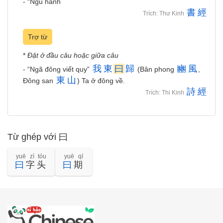
- “Ngũ hành
書
經
Trích: Thư Kinh
Trợ từ
*
Đặt ở đầu câu hoặc giữa câu
我
東
曰
歸
豳
風
- “Ngã đông viết quy”
(Bân phong
,
東
山
Đông san
) Ta ở đông về.
詩
經
Trích: Thi Kinh
Từ ghép với 曰
yuē zì tóu
yuē qī
曰
字头
曰
期