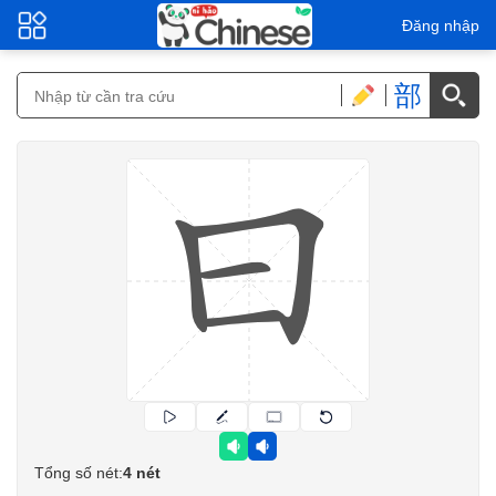
Đăng nhập
部
Tổng số nét:
4 nét