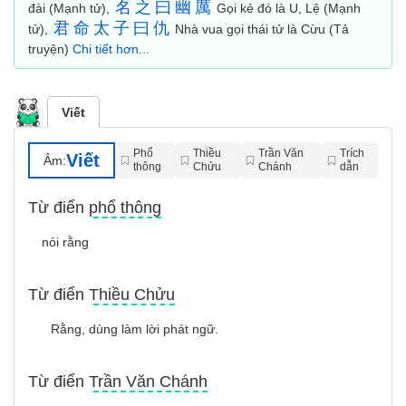
名
之
曰
幽
厲
đài (Mạnh tử),
Gọi kẻ đó là U, Lệ (Mạnh
君
命
太
子
曰
仇
tử),
Nhà vua gọi thái tử là Cừu (Tả
truyện)
Chi tiết hơn...
Viết
Phổ
Thiều
Trần Văn
Trích
Viết
Âm:
thông
Chửu
Chánh
dẫn
Từ điển phổ thông
nói rằng
Từ điển Thiều Chửu
Rằng, dùng làm lời phát ngữ.
Từ điển Trần Văn Chánh