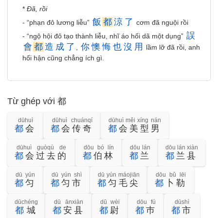
*
Đã, rồi
飯
都
涼
了
- “phạn đô lương liễu”
cơm đã nguội rồi
誤
- “ngộ hội đô tạo thành liễu, nhĩ áo hối dã một dụng”
會
都
造
成
了
你
懊
悔
也
沒
用
,
lầm lỡ đã rồi, anh
hối hận cũng chẳng ích gì.
Từ ghép với 都
dūhuì
dūhuì chuánqí
dūhuì měi xíng nán
都
会
都
会传奇
都
会美型男
dūhuì guòqù de
dōu bó lín
dōu lán
dōu lán xiàn
都
会过去的
都
伯林
都
兰
都
兰县
dū yún
dū yún shì
dū yún máojiān
dōu bǔ lēi
都
匀
都
匀市
都
匀毛尖
都
卜勒
dūchéng
dū ānxiàn
dū wèi
dōu fú
dūshì
都
城
都
安县
都
尉
都
巿
都
市