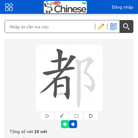
Đăng nhập
部
Tổng số nét:
10 nét