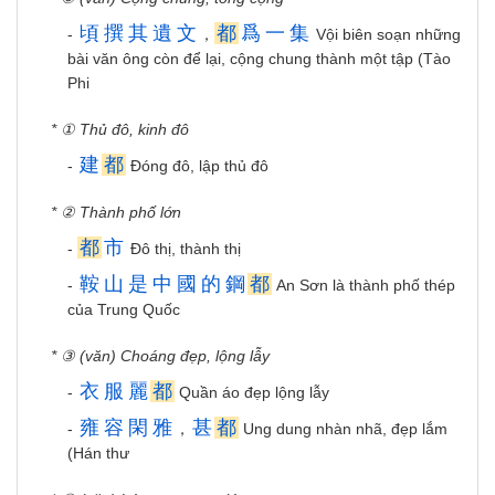
頃
撰
其
遺
文
都
爲
一
集
-
，
Vội biên soạn những
bài văn ông còn để lại, cộng chung thành một tập (Tào
Phi
* ① Thủ đô, kinh đô
建
都
-
Đóng đô, lập thủ đô
* ② Thành phố lớn
都
市
-
Đô thị, thành thị
鞍
山
是
中
國
的
鋼
都
-
An Sơn là thành phố thép
của Trung Quốc
* ③ (văn) Choáng đẹp, lộng lẫy
衣
服
麗
都
-
Quần áo đẹp lộng lẫy
雍
容
閑
雅
甚
都
-
，
Ung dung nhàn nhã, đẹp lắm
(Hán thư