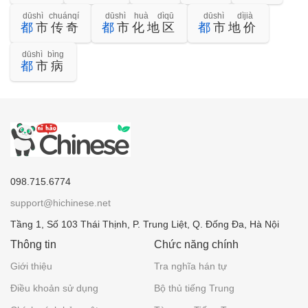
dūshì chuánqí
dūshì huà dìqū
dūshì dìjià
都
市传奇
都
市化地区
都
市地价
dūshì bìng
都
市病
098.715.6774
support@hichinese.net
Tầng 1, Số 103 Thái Thịnh, P. Trung Liệt, Q. Đống Đa, Hà Nội
Thông tin
Chức năng chính
Giới thiệu
Tra nghĩa hán tự
Điều khoản sử dụng
Bộ thủ tiếng Trung