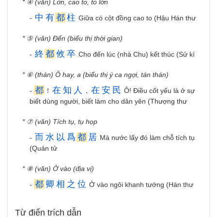
* ④ (văn) Lớn, cao to, to lớn
中
有
都
柱
-
Giữa có cột đồng cao to (Hậu Hán thư
* ⑤ (văn) Đến (biểu thị thời gian)
終
都
攸
卒
-
Cho đến lúc (nhà Chu) kết thúc (Sử kí
* ⑥ (thán) Ô hay, a (biểu thị ý ca ngợi, tán thán)
都
在
知
人
在
安
民
-
！
，
Ô! Điều cốt yếu là ở sự
biết dùng người, biết làm cho dân yên (Thượng thư
* ⑦ (văn) Tích tụ, tụ họp
而
水
以
爲
都
居
-
Mà nước lấy đó làm chỗ tích tụ
(Quản tử
* ⑧ (văn) Ở vào (địa vị)
都
卿
相
之
位
-
Ở vào ngôi khanh tướng (Hán thư
Từ điển trích dẫn