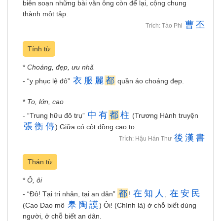
biên soạn những bài văn ông còn để lại, cộng chung
thành một tập.
曹
丕
Trích: Tào Phi
Tính từ
*
Choáng, đẹp, ưu nhã
衣
服
麗
都
- “y phục lệ đô”
quần áo choáng đẹp.
*
To, lớn, cao
中
有
都
柱
- “Trung hữu đô trụ”
(Trương Hành truyện
張
衡
傳
) Giữa có cột đồng cao to.
後
漢
書
Trích: Hậu Hán Thư
Thán từ
*
Ô, ôi
都
在
知
人
在
安
民
- “Đô! Tại tri nhân, tại an dân”
!
,
皋
陶
謨
(Cao Dao mô
) Ôi! (Chính là) ở chỗ biết dùng
người, ở chỗ biết an dân.