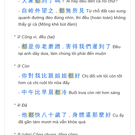
大
家
都
到
了
嗎
-
？ Ai nấy đều đến cả rồi chứ?
自
岭
外
望
之
都
無
所
見
-
，
Từ chỗ đất cao xung
quanh đường đèo đứng nhìn, thì đều (hoàn toàn) không
thấy gì cả (Mộng khê bút đàm)
* ② Cũng vì, đều (tại)
都
是
你
老
磨
蹭
害
得
我
們
遲
到
了
-
，
Đều
tại anh dây dưa, làm chúng tôi phải đến muộn
* ③ Còn
你
對
我
比
親
姐
姐
都
好
-
Chị đối với tôi còn tốt
hơn cả chị ruột tôi nữa đấy
中
午
比
早
晨
都
冷
-
Buổi trưa còn rét hơn sáng
* ④ Đã
他
都
快
八
十
歲
了
身
體
還
那
麼
好
-
，
Cụ ấy
đã gần tám mươi mà vẫn khỏe quá
* ⑤ (văn) Cộng chung, tổng cộng