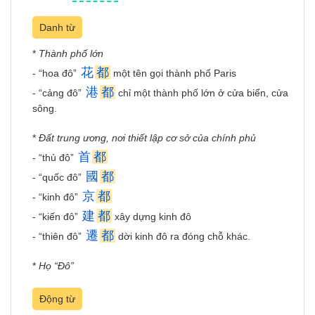
Danh từ
*
Thành phố lớn
花
都
- “hoa đô”
một tên gọi thành phố Paris
港
都
- “cảng đô”
chỉ một thành phố lớn ở cửa biển, cửa
sông.
*
Đất trung ương, nơi thiết lập cơ sở của chính phủ
首
都
- “thủ đô”
國
都
- “quốc đô”
京
都
- “kinh đô”
建
都
- “kiến đô”
xây dựng kinh đô
遷
都
- “thiên đô”
dời kinh đô ra đóng chỗ khác.
*
Họ “Đô”
Động từ