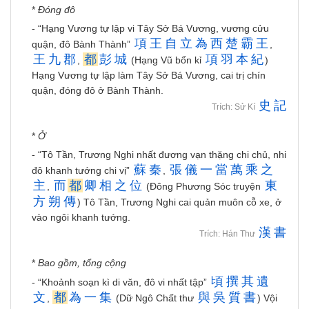
*
Đóng đô
- “Hạng Vương tự lập vi Tây Sở Bá Vương, vương cửu
項
王
自
立
為
西
楚
霸
王
quận, đô Bành Thành”
,
王
九
郡
都
彭
城
項
羽
本
紀
,
(Hạng Vũ bổn kỉ
)
Hạng Vương tự lập làm Tây Sở Bá Vương, cai trị chín
quận, đóng đô ở Bành Thành.
史
記
Trích: Sử Kí
*
Ở
- “Tô Tần, Trương Nghi nhất đương vạn thặng chi chủ, nhi
蘇
秦
張
儀
一
當
萬
乘
之
đô khanh tướng chi vị”
,
主
而
都
卿
相
之
位
東
,
(Đông Phương Sóc truyện
方
朔
傳
) Tô Tần, Trương Nghi cai quản muôn cỗ xe, ở
vào ngôi khanh tướng.
漢
書
Trích: Hán Thư
*
Bao gồm, tổng cộng
頃
撰
其
遺
- “Khoảnh soạn kì di văn, đô vi nhất tập”
文
都
為
一
集
與
吳
質
書
,
(Dữ Ngô Chất thư
) Vội