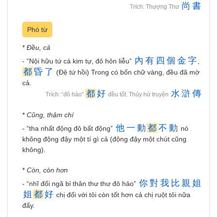
尚
書
Trích: Thượng Thư
Phó từ
*
Đều, cả
內
有
四
個
金
字
- “Nội hữu tứ cá kim tự, đô hôn liễu”
,
都
昏
了
(Đệ tứ hồi) Trong có bốn chữ vàng, đều đã mờ
cả.
都
好
水
滸
傳
Trích: “đô hảo”
đều tốt. Thủy hử truyện
*
Cũng, thậm chí
他
一
動
都
不
動
- “tha nhất động đô bất động”
nó
không động đậy một tí gì cả (động đậy một chút cũng
không).
*
Còn, còn hơn
你
對
我
比
親
姐
- “nhĩ đối ngã bỉ thân thư thư đô hảo”
姐
都
好
chị đối với tôi còn tốt hơn cả chị ruột tôi nữa
đấy.