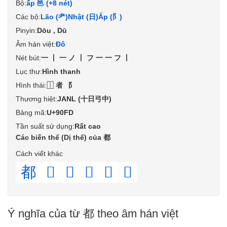
Bộ:
ấp 邑 (+8 nét)
Các bộ:
Lão (耂)
Nhật (日)
Ấp (阝)
Pinyin:
Dōu , Dū
Âm hán việt:
Đô
Nét bút:
一丨一ノ丨フ一一フ丨
Lục thư:
Hình thanh
Hình thái:
⿰者⻏
Thương hiệt:
JANL (十日弓中)
Bảng mã:
U+90FD
Tần suất sử dụng:
Rất cao
Các biến thể (Dị thể) của 都
Cách viết khác
都
𨛨
𨛷
𨜁
𨜞
𨟞
Ý nghĩa của từ 都 theo âm hán việt