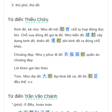
3. thủ phủ, thủ đô
Từ điển Thiều Chửu
都
會
Kinh đô, kẻ chợ. Như đô hội
chỗ tụ họp đông đúc
建
都
lớn. Chỗ vua đóng đô gọi là đô. Như kiến đô
xây
遷
都
dựng kinh đô, thiên đô
dời kinh đô ra đóng chỗ
khác.
衣
服
麗
都
Choáng đẹp. Như y phục lệ đô
quần áo
choáng đẹp.
Lời khen gợi tán thán.
大
都
都
是
Tóm. Như đại đô
đại khái tất cả, đô thị
đều thế, v.v.
Từ điển Trần Văn Chánh
* (phó) ① Đều, hoàn toàn