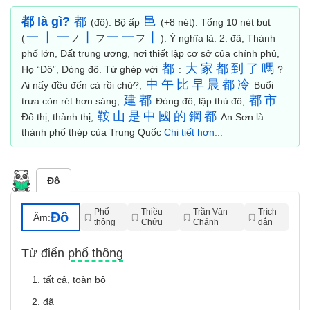
都 là gì?
都
邑
(đô). Bộ ấp
(+8 nét). Tổng 10 nét but
一
丨
一
丨
一
一
丨
(
ノ
フ
フ
). Ý nghĩa là: 2. đã, Thành
phố lớn, Đất trung ương, nơi thiết lập cơ sở của chính phủ,
都
大
家
都
到
了
嗎
Họ “Đô”, Đóng đô. Từ ghép với
:
？
中
午
比
早
晨
都
冷
Ai nấy đều đến cả rồi chứ?,
Buổi
建
都
都
市
trưa còn rét hơn sáng,
Đóng đô, lập thủ đô,
鞍
山
是
中
國
的
鋼
都
Đô thị, thành thị,
An Sơn là
thành phố thép của Trung Quốc
Chi tiết hơn...
Đô
Phổ
Thiều
Trần Văn
Trích
Đô
Âm:
thông
Chửu
Chánh
dẫn
Từ điển phổ thông
1. tất cả, toàn bộ
2. đã