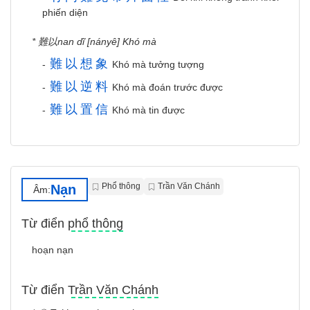
phiến diện
* 難以nan dĩ [nányê] Khó mà
難
以
想
象
-
Khó mà tưởng tượng
難
以
逆
料
-
Khó mà đoán trước được
難
以
置
信
-
Khó mà tin được
Phổ thông
Trần Văn Chánh
Nạn
Âm:
Từ điển phổ thông
hoạn nạn
Từ điển Trần Văn Chánh