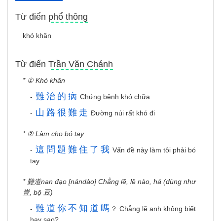
Từ điển phổ thông
khó khăn
Từ điển Trần Văn Chánh
* ① Khó khăn
難
治
的
病
-
Chứng bệnh khó chữa
山
路
很
難
走
-
Đường núi rất khó đi
* ② Làm cho bó tay
這
問
題
難
住
了
我
-
Vấn đề này làm tôi phải bó
tay
* 難道nan đạo [nándào] Chẳng lẽ, lẽ nào, há (dùng như
豈, bộ 豆)
難
道
你
不
知
道
嗎
-
？ Chẳng lẽ anh không biết
hay sao?