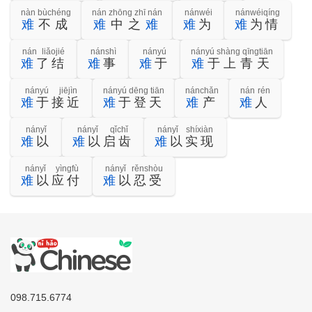
nàn bùchéng
nán zhōng zhī nán
nánwéi
nánwéiqíng
难
不成
难
中之
难
难
为
难
为情
nán liǎojié
nánshì
nányú
nányú shàng qīngtiān
难
了结
难
事
难
于
难
于上青天
nányú jiējìn
nányú dēng tiān
nánchǎn
nán rén
难
于接近
难
于登天
难
产
难
人
nányǐ
nányǐ qǐchǐ
nányǐ shíxiàn
难
以
难
以启齿
难
以实现
nányǐ yìngfù
nányǐ rěnshòu
难
以应付
难
以忍受
098.715.6774