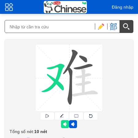
Đăng nhập
部
Tổng số nét:
10 nét