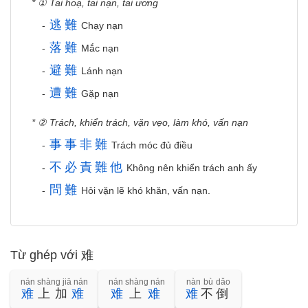
* ① Tai hoạ, tai nạn, tai ương
逃
難
-
Chạy nạn
落
難
-
Mắc nạn
避
難
-
Lánh nạn
遭
難
-
Gặp nạn
* ② Trách, khiển trách, vặn vẹo, làm khó, vấn nạn
事
事
非
難
-
Trách móc đủ điều
不
必
責
難
他
-
Không nên khiển trách anh ấy
問
難
-
Hỏi vặn lẽ khó khăn, vấn nạn.
Từ ghép với 难
nán shàng jiā nán
nán shàng nán
nàn bù dǎo
难
上加
难
难
上
难
难
不倒