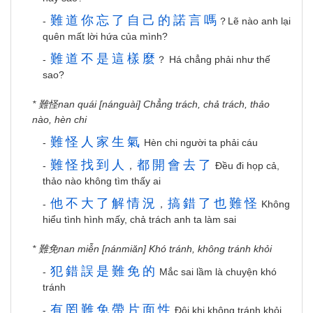
難
道
你
忘
了
自
己
的
諾
言
嗎
-
？Lẽ nào anh lại
quên mất lời hứa của mình?
難
道
不
是
這
樣
麼
-
？ Há chẳng phải như thế
sao?
* 難怪nan quái [nánguài] Chẳng trách, chả trách, thảo
nào, hèn chi
難
怪
人
家
生
氣
-
Hèn chi người ta phải cáu
難
怪
找
到
人
都
開
會
去
了
-
，
Đều đi họp cả,
thảo nào không tìm thấy ai
他
不
大
了
解
情
況
搞
錯
了
也
難
怪
-
，
Không
hiểu tình hình mấy, chả trách anh ta làm sai
* 難免nan miễn [nánmiăn] Khó tránh, không tránh khỏi
犯
錯
誤
是
難
免
的
-
Mắc sai lầm là chuyện khó
tránh
有
罔
難
免
帶
片
面
性
-
Đôi khi không tránh khỏi