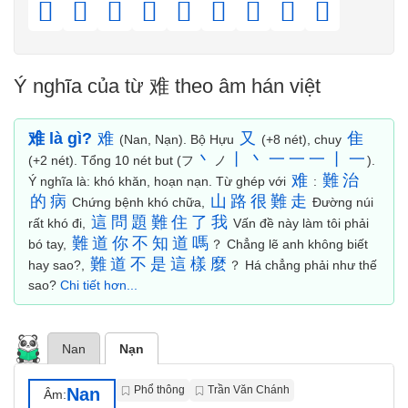
𩁪
𩁬
𩁮
𩁲
𩁳
𪄿
𪅀
𪇠
𪇼
Ý nghĩa của từ 难 theo âm hán việt
难 là gì?
难
又
隹
(Nan, Nạn). Bộ Hựu
(+8 nét), chuy
丶
丨
丶
一
一
一
丨
一
(+2 nét). Tổng 10 nét but (フ
ノ
).
难
難
治
Ý nghĩa là: khó khăn, hoạn nạn. Từ ghép với
:
的
病
山
路
很
難
走
Chứng bệnh khó chữa,
Đường núi
這
問
題
難
住
了
我
rất khó đi,
Vấn đề này làm tôi phải
難
道
你
不
知
道
嗎
bó tay,
？ Chẳng lẽ anh không biết
難
道
不
是
這
樣
麼
hay sao?,
？ Há chẳng phải như thế
sao?
Chi tiết hơn...
Nan
Nạn
Phổ thông
Trần Văn Chánh
Nan
Âm: