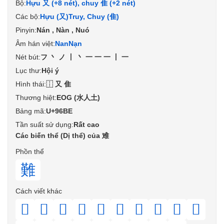
Bộ:
Hựu 又 (+8 nét), chuy 隹 (+2 nét)
Các bộ:
Hựu (又)
Truy, Chuy (隹)
Pinyin:
Nán , Nàn , Nuó
Âm hán việt:
Nan
Nạn
Nét bút:
フ丶ノ丨丶一一一丨一
Lục thư:
Hội ý
Hình thái:
⿰又隹
Thương hiệt:
EOG (水人土)
Bảng mã:
U+96BE
Tần suất sử dụng:
Rất cao
Các biến thể (Dị thể) của 难
Phồn thể
難
Cách viết khác
𨿻
𩀏
𩀙
𩀡
𩀤
𩁚
𩁢
𩁣
𩁤
𩁩