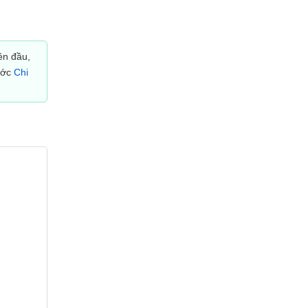
ên đầu,
ước
Chi