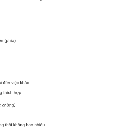
n (phía)
ại đến việc khác
g thích hợp
c chừng)
g thôi không bao nhiêu