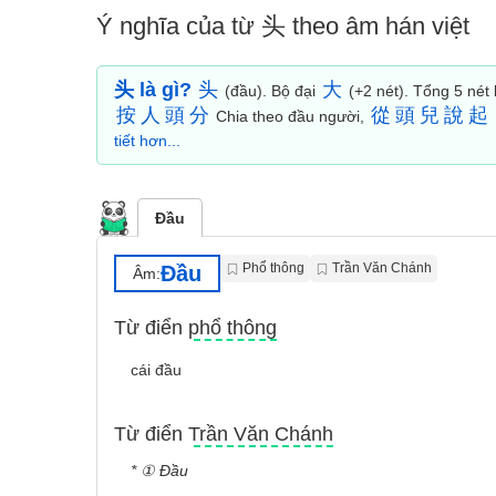
Ý nghĩa của từ 头 theo âm hán việt
头 là gì?
头
大
(đầu). Bộ đại
(+2 nét). Tổng 5 nét 
按
人
頭
分
從
頭
兒
說
起
Chia theo đầu người,
tiết hơn...
Đầu
Phổ thông
Trần Văn Chánh
Đầu
Âm:
Từ điển phổ thông
cái đầu
Từ điển Trần Văn Chánh
* ① Đầu