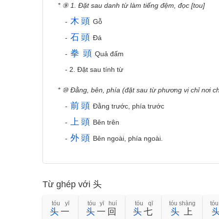
* ⑨ 1. Đặt sau danh từ làm tiếng đệm, đọc [tou]
木
頭
-
Gỗ
石
頭
-
Đá
拳
頭
-
Quả đấm
- 2. Đặt sau tính từ
* ⑩ Đằng, bên, phía (đặt sau từ phương vị chỉ nơi c
前
頭
-
Đằng trước, phía trước
上
頭
-
Bên trên
外
頭
-
Bên ngoài, phía ngoài.
Từ ghép với 头
tóu yī
tóu yī huí
tóu qī
tóu shàng
tóu
头
一
头
一回
头
七
头
上