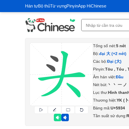
Hán tự
Bộ thủ
Từ vựng
Pinyin
App HiChinese
Tổng số nét:
5 nét
Bộ:
đại 大 (+2 nét)
Các bộ:
Đại (大)
Pinyin:
Tōu , Tóu ,
Âm hán việt:
Đầu
Nét bút:
丶丶一ノ
Lục thư:
Hình than
Thương hiệt:
YK (
Bảng mã:
U+5934
Tần suất sử dụng:
R