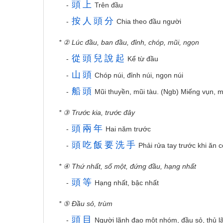
頭
上
-
Trên đầu
按
人
頭
分
-
Chia theo đầu người
* ② Lúc đầu, ban đầu, đỉnh, chóp, mũi, ngọn
從
頭
兒
說
起
-
Kể từ đầu
山
頭
-
Chóp núi, đỉnh núi, ngọn núi
船
頭
-
Mũi thuyền, mũi tàu. (Ngb) Miếng vụn, m
* ③ Trước kia, trước đây
頭
兩
年
-
Hai năm trước
頭
吃
飯
要
洗
手
-
Phải rửa tay trước khi ăn 
* ④ Thứ nhất, số một, đứng đầu, hạng nhất
頭
等
-
Hạng nhất, bậc nhất
* ⑤ Đầu sỏ, trùm
頭
目
-
Người lãnh đạo một nhóm, đầu sỏ, thủ l