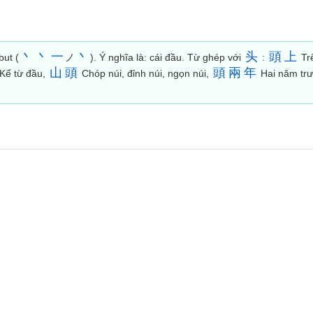
丶
丶
一
丶
头
頭
上
but (
ノ
). Ý nghĩa là: cái đầu. Từ ghép với
:
Tr
山
頭
頭
兩
年
Kể từ đầu,
Chóp núi, đỉnh núi, ngọn núi,
Hai năm tr