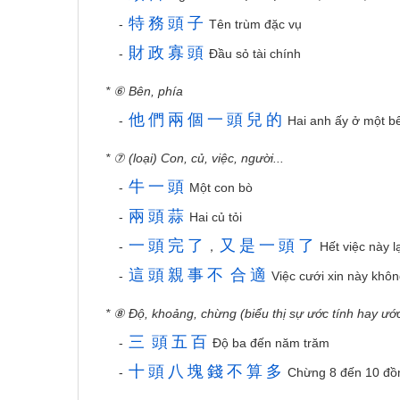
特
務
頭
子
-
Tên trùm đặc vụ
財
政
寡
頭
-
Đầu sỏ tài chính
* ⑥ Bên, phía
他
們
兩
個
一
頭
兒
的
-
Hai anh ấy ở một bê
* ⑦ (loại) Con, củ, việc, người...
牛
一
頭
-
Một con bò
兩
頭
蒜
-
Hai củ tỏi
一
頭
完
了
又
是
一
頭
了
-
，
Hết việc này l
這
頭
親
事
不
合
適
-
Việc cưới xin này khôn
* ⑧ Độ, khoảng, chừng (biểu thị sự ước tính hay ướ
三
頭
五
百
-
Độ ba đến năm trăm
十
頭
八
塊
錢
不
算
多
-
Chừng 8 đến 10 đồn