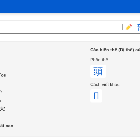
Các biến thể (Dị thể) 
Phồn thể
頭
 Tou
Cách viết khác
丶
𥘖
h
卜大)
ất cao