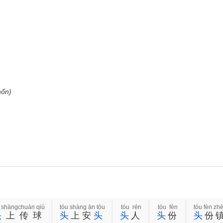
hốn)
 shàngchuán qiú
tóu shàng ān tóu
tóu rén
tóu fèn
tóu fèn zh
头
上传球
头
上安
头
头
人
头
份
头
份