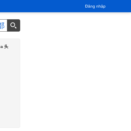
Đăng nhập
部
của 头