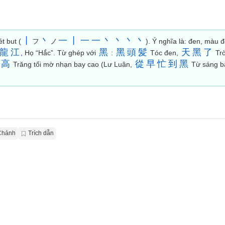
丨
丶
一
丨
一
一
丶
丶
丶
丶
t but (
フ
ノ
). Ý nghĩa là: đen, màu đ
龍
江
黑
黑
頭
髪
天
黑
了
, Họ “Hắc”. Từ ghép với
:
Tóc đen,
Trờ
高
從
早
忙
到
黑
Trăng tối mờ nhạn bay cao (Lư Luân,
Từ sáng b
Chánh
Trích dẫn