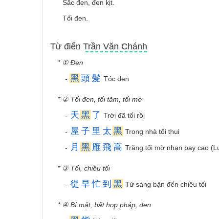
Sắc đen, đen kịt.
Tối đen.
Từ điển Trần Văn Chánh
* ① Đen
黑
頭
髪
-
Tóc đen
* ② Tối đen, tối tăm, tối mờ
天
黑
了
-
Trời đã tối rồi
屋
子
里
太
黑
-
Trong nhà tối thui
月
黑
雁
飛
高
-
Trăng tối mờ nhạn bay cao (L
* ③ Tối, chiều tối
從
早
忙
到
黑
-
Từ sáng bận đến chiều tối
* ④ Bí mật, bất hợp pháp, đen