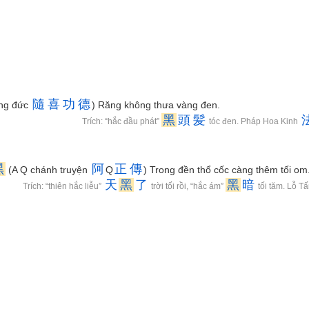
隨
喜
功
德
ông đức
) Răng không thưa vàng đen.
黑
頭
髪
Trích: “hắc đầu phát”
tóc đen. Pháp Hoa Kinh
黑
阿
正
傳
(A Q chánh truyện
Q
) Trong đền thổ cốc càng thêm tối om
天
黑
了
黑
暗
Trích: “thiên hắc liễu”
trời tối rồi, “hắc ám”
tối tăm. Lỗ T