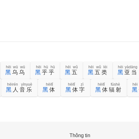
hēi wū wū
hēi hū hū
hēi wǔ
hēi wǔ lèi
hēi yàdāng
黑
乌乌
黑
乎乎
黑
五
黑
五类
黑
亚当
hēirén yīnyuè
hēitǐ
hēitǐ zì
hēitǐ fúshè
hēi
黑
人音乐
黑
体
黑
体字
黑
体辐射
黑
Thông tin