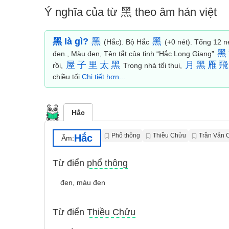
Ý nghĩa của từ 黑 theo âm hán việt
黑 là gì?
黑
黑
(Hắc). Bộ Hắc
(+0 nét). Tổng 12 né
黑
đen., Màu đen, Tên tắt của tỉnh “Hắc Long Giang”
屋
子
里
太
黑
月
黑
雁
飛
rồi,
Trong nhà tối thui,
chiều tối
Chi tiết hơn...
Hắc
Phổ thông
Thiều Chửu
Trần Văn 
Hắc
Âm:
Từ điển phổ thông
đen, màu đen
Từ điển Thiều Chửu