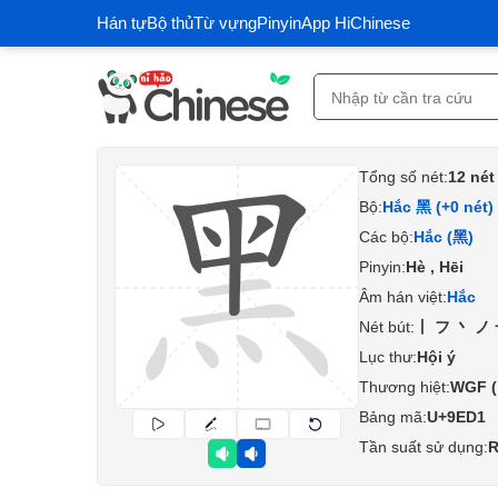
Hán tự
Bộ thủ
Từ vựng
Pinyin
App HiChinese
Tổng số nét:
12 nét
Bộ:
Hắc 黑 (+0 nét)
Các bộ:
Hắc (黑)
Pinyin:
Hè , Hēi
Âm hán việt:
Hắc
Nét bút:
丨フ丶ノ
Lục thư:
Hội ý
Thương hiệt:
WGF 
Bảng mã:
U+9ED1
Tần suất sử dụng:
R