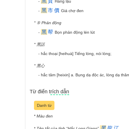
黑
貨
-
Hàng lậu
黑
市
價
-
Giá chợ đen
* ⑤ Phản động
黑
帮
-
Bọn phản động lén lút
* 黑話
- hắc thoại [heihuà] Tiếng lóng, nói lóng;
* 黑心
- hắc tâm [heixin] a. Bụng dạ độc ác, lòng dạ th
Từ điển trích dẫn
Danh từ
*
Màu đen
黑
龍
江
*
Tên tắt của tỉnh “Hắc Long Giang”