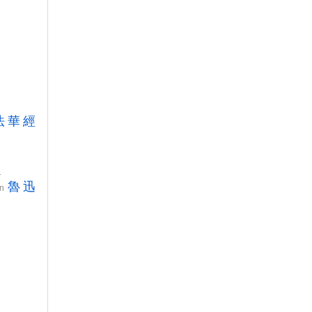
法
華
經
.
魯
迅
ấn