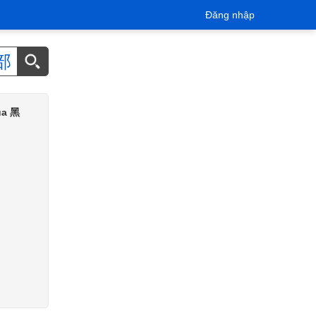
Đăng nhập
部
của 黑