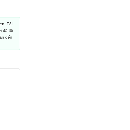
en, Tối
i đã tối
ận đến