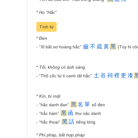
*
Họ “Hắc”
Tính từ
*
Đen
齒
不
疏
黃
黑
- “Xỉ bất sơ hoàng hắc”
(Tùy hỉ c
*
Tối, không có ánh sáng
土
谷
祠
裡
更
漆
- “Thổ cốc từ lí canh tất hắc”
*
Kín, bí mật
黑
名
單
- “hắc danh đan”
sổ đen
黑
函
- “hắc hàm”
thư nặc danh
黑
話
- “hắc thoại”
tiếng lóng.
*
Phi pháp, bất hợp pháp