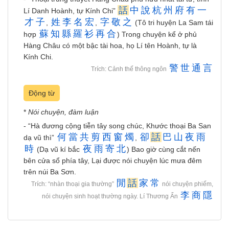
話
中
說
杭
州
府
有
一
Lí Danh Hoành, tự Kính Chi”
才
子
姓
李
名
宏
字
敬
之
,
,
(Tô tri huyện La Sam tái
蘇
知
縣
羅
衫
再
合
hợp
) Trong chuyện kể ở phủ
Hàng Châu có một bậc tài hoa, họ Lí tên Hoành, tự là
Kính Chi.
警
世
通
言
Trích: Cảnh thế thông ngôn
Động từ
*
Nói chuyện, đàm luận
- “Hà đương cộng tiễn tây song chúc, Khước thoại Ba San
何
當
共
剪
西
窗
燭
卻
話
巴
山
夜
雨
dạ vũ thì”
,
時
夜
雨
寄
北
(Dạ vũ kí bắc
) Bao giờ cùng cắt nến
bên cửa sổ phía tây, Lại được nói chuyện lúc mưa đêm
trên núi Ba Sơn.
閒
話
家
常
Trích: “nhàn thoại gia thường”
nói chuyện phiếm,
李
商
隱
nói chuyện sinh hoạt thường ngày. Lí Thương Ẩn