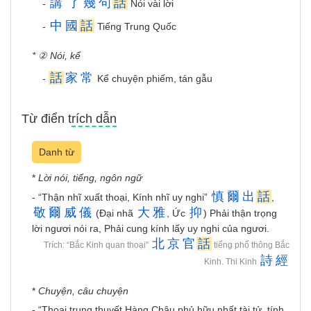
講
了
幾
句
話
-
Nói vài lời
中
國
話
-
Tiếng Trung Quốc
* ② Nói, kể
話
家
常
-
Kể chuyện phiếm, tán gẫu
Từ điển trích dẫn
Danh từ
*
Lời nói, tiếng, ngôn ngữ
慎
爾
出
話
- “Thận nhĩ xuất thoại, Kính nhĩ uy nghi”
,
敬
爾
威
儀
大
雅
抑
(Đại nhã
, Ức
) Phải thận trọng
lời ngươi nói ra, Phải cung kính lấy uy nghi của ngươi.
北
京
官
話
Trích: “Bắc Kinh quan thoại”
tiếng phổ thông Bắc
詩
經
Kinh. Thi Kinh
*
Chuyện, câu chuyện
- “Thoại trung thuyết Hàng Châu phủ hữu nhất tài tử, tính