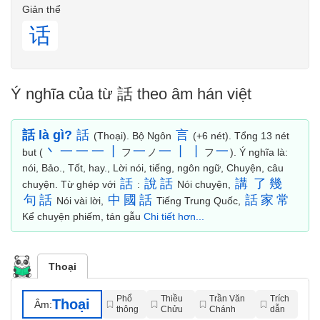
Giản thể
话
Ý nghĩa của từ 話 theo âm hán việt
話 là gì?
話
言
(Thoại). Bộ Ngôn
(+6 nét). Tổng 13 nét
丶
一
一
一
丨
一
一
丨
丨
一
but (
フ
ノ
フ
). Ý nghĩa là:
nói, Bảo., Tốt, hay., Lời nói, tiếng, ngôn ngữ, Chuyện, câu
話
說
話
講
了
幾
chuyện. Từ ghép với
:
Nói chuyện,
句
話
中
國
話
話
家
常
Nói vài lời,
Tiếng Trung Quốc,
Kể chuyện phiếm, tán gẫu
Chi tiết hơn...
Thoại
Phổ
Thiều
Trần Văn
Trích
Thoại
Âm:
thông
Chửu
Chánh
dẫn