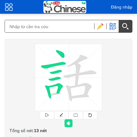
Đăng nhập
部
Tổng số nét:
13 nét