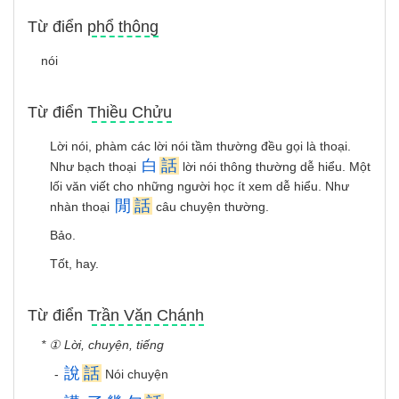
Từ điển phổ thông
nói
Từ điển Thiều Chửu
Lời nói, phàm các lời nói tầm thường đều gọi là thoại.
白
話
Như bạch thoại
lời nói thông thường dễ hiểu. Một
lối văn viết cho những người học ít xem dễ hiểu. Như
閒
話
nhàn thoại
câu chuyện thường.
Bảo.
Tốt, hay.
Từ điển Trần Văn Chánh
* ① Lời, chuyện, tiếng
說
話
-
Nói chuyện