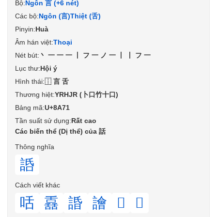
Bộ:
Ngôn 言 (+6 nét)
Các bộ:
Ngôn (言)
Thiệt (舌)
Pinyin:
Huà
Âm hán việt:
Thoại
Nét bút:
丶一一一丨フ一ノ一丨丨フ一
Lục thư:
Hội ý
Hình thái:
⿰言舌
Thương hiệt:
YRHJR (卜口竹十口)
Bảng mã:
U+8A71
Tần suất sử dụng:
Rất cao
Các biến thể (Dị thể) của 話
Thông nghĩa
䛡
Cách viết khác
咶
舙
諙
譮
𦧵
𧨥