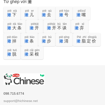
Từ ghép với 撇
piē xià
piē er
piē qù
piē hào
piězuǐ
撇
下
撇
儿
撇
去
撇
号
撇
嘴
piē dà tiáo
piēkāi
piēkāi bù tán
piē qì
撇
大条
撇
开
撇
开不谈
撇
弃
piē diào
piē tiáo
piē bù
piē qīng
Piē zhī dìngjià
撇
掉
撇
条
撇
步
撇
清
撇
脂定价
piē tuō
piē cǎi gēn
撇
脱
撇
采根
098.715.6774
support@hichinese.net