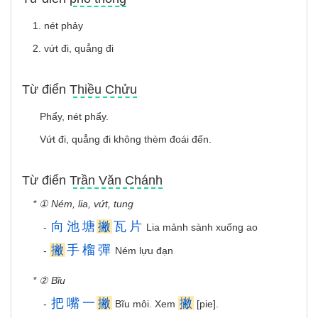
1. nét phảy
2. vứt đi, quẳng đi
Từ điển Thiều Chửu
Phẩy, nét phẩy.
Vứt đi, quẳng đi không thèm đoái đến.
Từ điển Trần Văn Chánh
* ① Ném, lia, vứt, tung
向
池
塘
撇
瓦
片
-
Lia mảnh sành xuống ao
撇
手
榴
彈
-
Ném lựu đạn
* ② Bĩu
把
嘴
一
撇
撇
-
Bĩu môi. Xem
[pie].