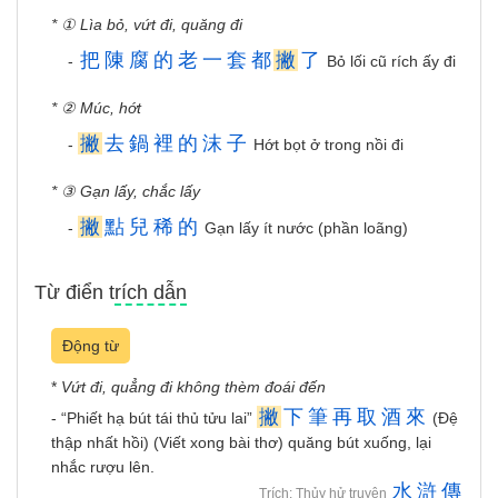
* ① Lìa bỏ, vứt đi, quăng đi
把
陳
腐
的
老
一
套
都
撇
了
-
Bỏ lối cũ rích ấy đi
* ② Múc, hớt
撇
去
鍋
裡
的
沫
子
-
Hớt bọt ở trong nồi đi
* ③ Gạn lấy, chắc lấy
撇
點
兒
稀
的
-
Gạn lấy ít nước (phần loãng)
Từ điển trích dẫn
Động từ
*
Vứt đi, quẳng đi không thèm đoái đến
撇
下
筆
再
取
酒
來
- “Phiết hạ bút tái thủ tửu lai”
(Đệ
thập nhất hồi) (Viết xong bài thơ) quăng bút xuống, lại
nhắc rượu lên.
水
滸
傳
Trích: Thủy hử truyện