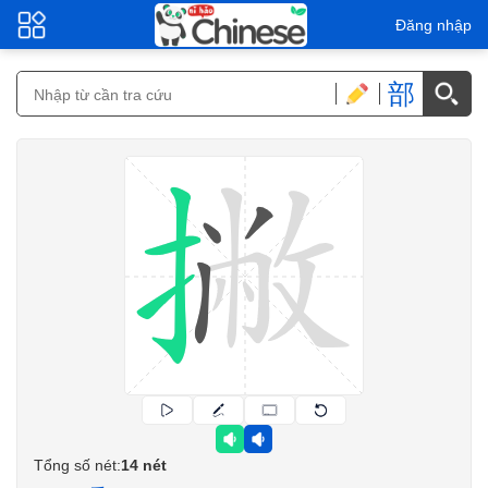
Đăng nhập
部
Tổng số nét:
14 nét