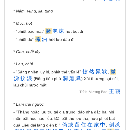
*
Ném, vung, lia, tung
*
Múc, hớt
撇
泡
沫
- “phiết bào mạt”
hớt bọt đi
撇
油
- “phiết du”
hớt lớp dầu đi.
*
Gạn, chắt lấy
*
Lau, chùi
愴
然
累
欷
撇
- “Sảng nhiên luy hi, phiết thế vấn lệ”
,
涕
抆
淚
洞
簫
賦
(Đỗng tiêu phú
) Xót thương sụt sùi,
lau chùi nước mắt.
王
襃
Trích: Vương Bao
*
Làm trái ngược
- “Thảng hoặc lưu trụ tại gia trung, đảo nhạ đắc hài nhi
môn bất học hảo liễu. Đãi bất thu lưu tha, hựu phiết bất
倘
或
留
住
在
家
中
倒
惹
quá Liêu đại lang diện bì”
,