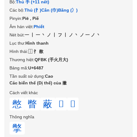
Bộ:
Thủ 手 (+11 nét)
Các bộ:
Thủ (扌)
Cân (巾)
Băng (冫)
Pinyin:
Piē , Piě
Âm hán việt:
Phiết
Nét bút:
一丨一丶ノ丨フ丨ノ丶ノ一ノ丶
Lục thư:
Hình thanh
Hình thái:
⿰⺘敝
Thương hiệt:
QFBK (手火月大)
Bảng mã:
U+6487
Tần suất sử dụng:
Cao
Các biến thể (Dị thể) của 撇
Cách viết khác
憋
瞥
蔽
𣘮
𣟷
Thông nghĩa
撆