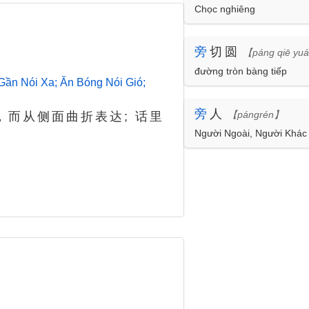
Chọc nghiêng
旁
切圆
【páng qiē yu
đường tròn bàng tiếp
Gần Nói Xa; Ăn Bóng Nói Gió;
旁
人
【pángrén】
而从侧面曲折表达; 话里
Người Ngoài, Người Khác