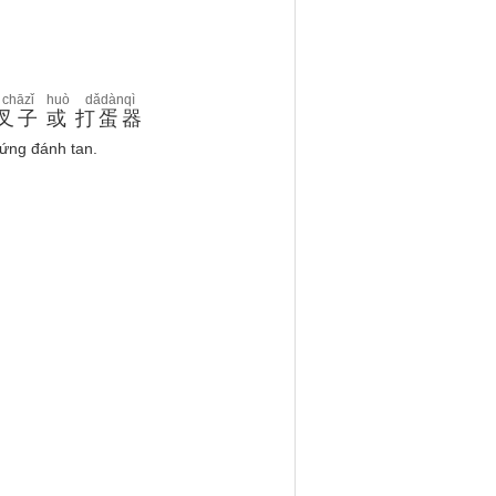
chāzǐ
huò
dǎdànqì
叉子
或
打蛋器
rứng đánh tan.