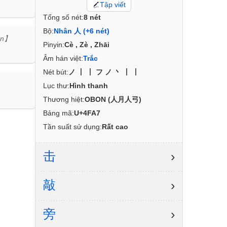
Tập viết
Tổng số nét:
8 nét
Bộ:
Nhân 人 (+6 nét)
án】
Pinyin:
Cè , Zè , Zhāi
Âm hán việt:
Trắc
Nét bút:
ノ丨丨フノ丶丨丨
Lục thư:
Hình thanh
Thương hiệt:
OBON (人月人弓)
Bảng mã:
U+4FA7
Tần suất sử dụng:
Rất cao
击
›
敲
›
旁
›