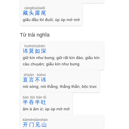
cángtóulùwěi
藏头露尾
giấu đầu lòi đuôi; úp úp mở mở
Từ trái nghĩa
huìmòrúshēn
讳莫如深
giữ kín như bưng; giữ rất kín đáo; giấu kín
câu chuyện; giấu kín như bưng
zhíyán bùhuì
直言不讳
nói sòng; nói thẳng; thẳng thắn; bộc trực
bàn tūn bàn tǔ
半吞半吐
ậm à ậm ừ; úp úp mở mở
kāiménjiànshān
开门见山