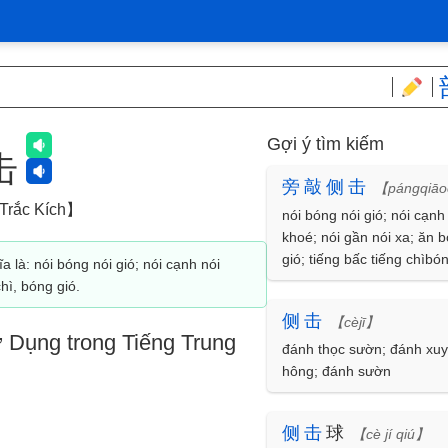
Gợi ý tìm kiếm
击
旁
敲
侧
击
【pángqiāo
Trắc Kích】
nói bóng nói gió; nói cạnh
khoé; nói gần nói xa; ăn b
gió; tiếng bấc tiếng chìbó
a là: nói bóng nói gió; nói cạnh nói
hì, bóng gió.
侧
击
【cèjī】
 Dụng trong Tiếng Trung
đánh thọc sườn; đánh xu
hông; đánh sườn
侧
击
球
【cè jí qiú】