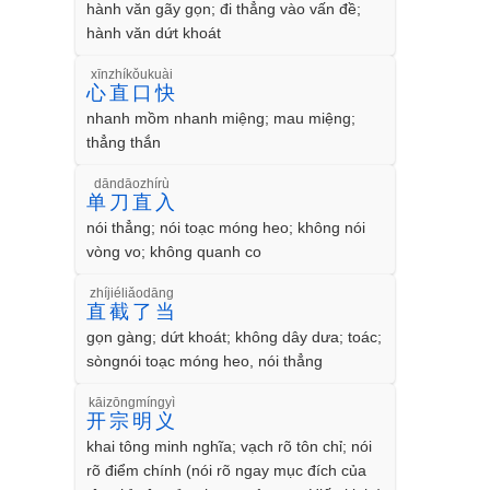
hành văn gãy gọn; đi thẳng vào vấn đề;
hành văn dứt khoát
xīnzhíkǒukuài
心直口快
nhanh mồm nhanh miệng; mau miệng;
thẳng thắn
dāndāozhírù
单刀直入
nói thẳng; nói toạc móng heo; không nói
vòng vo; không quanh co
zhíjiéliǎodāng
直截了当
gọn gàng; dứt khoát; không dây dưa; toác;
sòngnói toạc móng heo, nói thẳng
kāizōngmíngyì
开宗明义
khai tông minh nghĩa; vạch rõ tôn chỉ; nói
rõ điểm chính (nói rõ ngay mục đích của