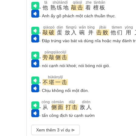
tā
shúliàndì
qiāojī
zhe
tánbǎn
-
他
熟练地
敲击
着
檀板
- Anh ấy gõ phách một cách thuần thục.
qiāopò
dàn
fàngrù
wǎn
bìng
jībài
tāmen
yòng
-
敲破
蛋
放入
碗
并
击败
他们
用
- Đập trứng vào bát và dùng nĩa hoặc máy đánh t
pángqiāocèjī
-
旁敲侧击
- nói cạnh nói khoé; nói bóng nói gió.
bùkānyījī
-
不堪一击
- Chịu không nổi một đòn.
cóng
cèmiàn
dǎjī
dírén
-
从
侧面
打击
敌人
- tấn công địch từ cạnh sườn
Xem thêm 3 ví dụ ⊳