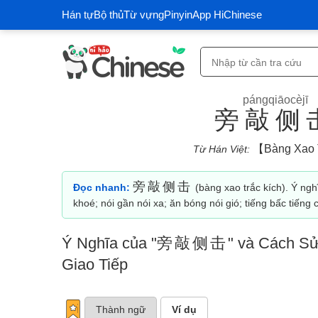
Hán tự
Bộ thủ
Từ vựng
Pinyin
App HiChinese
pángqiāocèjī
旁敲侧
【bàng Xao 
Từ Hán Việt:
旁敲侧击
Đọc nhanh:
(bàng xao trắc kích). Ý nghĩ
khoé; nói gần nói xa; ăn bóng nói gió; tiếng bấc tiếng c
Ý Nghĩa của "
旁敲侧击
" và Cách Sử
Giao Tiếp
Thành ngữ
Ví dụ