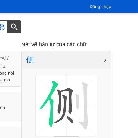
Đăng nhập
部
Nét vẽ hán tự của các chữ
侧
›
cèjī】
 nói
óng nói
ng gió
yên