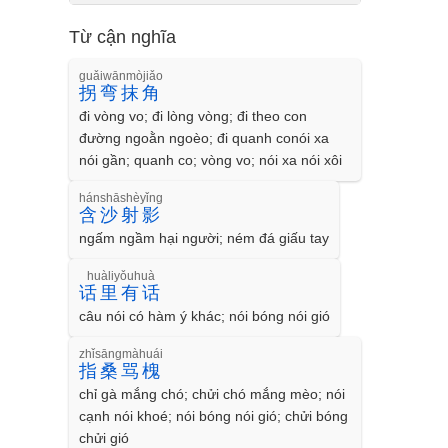
Từ cận nghĩa
guǎiwānmòjiǎo
拐弯抹角
đi vòng vo; đi lòng vòng; đi theo con
đường ngoằn ngoèo; đi quanh conói xa
nói gần; quanh co; vòng vo; nói xa nói xôi
hánshāshèyǐng
含沙射影
ngấm ngầm hại người; ném đá giấu tay
huàliyǒuhuà
话里有话
câu nói có hàm ý khác; nói bóng nói gió
zhǐsāngmàhuái
指桑骂槐
chỉ gà mắng chó; chửi chó mắng mèo; nói
cạnh nói khoé; nói bóng nói gió; chửi bóng
chửi gió