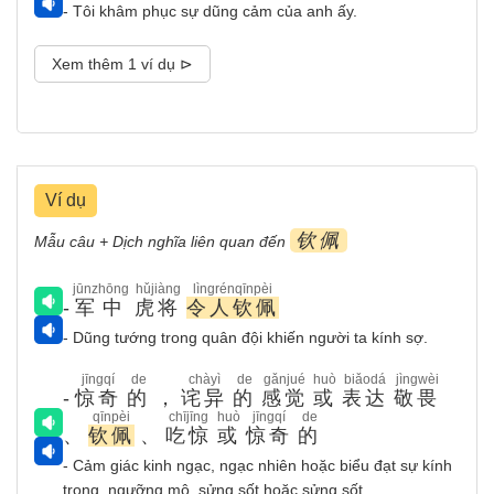
- Tôi khâm phục sự dũng cảm của anh ấy.
Xem thêm 1 ví dụ ⊳
Ví dụ
钦佩
Mẫu câu + Dịch nghĩa liên quan đến
jūnzhōng
hǔjiàng
lìngrénqīnpèi
-
军中
虎将
令人钦佩
- Dũng tướng trong quân đội khiến người ta kính sợ.
jīngqí
de
chàyì
de
gǎnjué
huò
biǎodá
jìngwèi
-
惊奇
的
，
诧异
的
感觉
或
表达
敬畏
qīnpèi
chījīng
huò
jīngqí
de
、
钦佩
、
吃惊
或
惊奇
的
- Cảm giác kinh ngạc, ngạc nhiên hoặc biểu đạt sự kính
trọng, ngưỡng mộ, sửng sốt hoặc sửng sốt