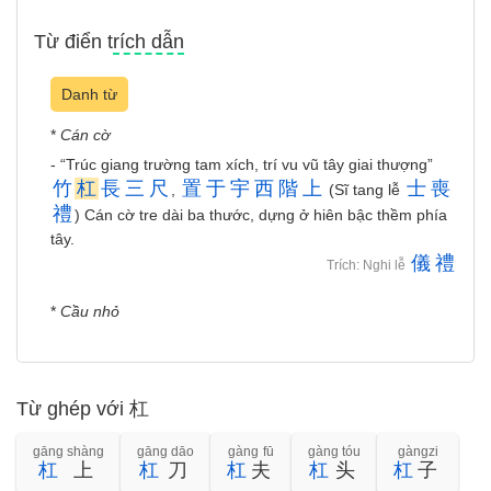
Từ điển trích dẫn
Danh từ
*
Cán cờ
- “Trúc giang trường tam xích, trí vu vũ tây giai thượng”
竹
杠
長
三
尺
置
于
宇
西
階
上
士
喪
,
(Sĩ tang lễ
禮
) Cán cờ tre dài ba thước, dựng ở hiên bậc thềm phía
tây.
儀
禮
Trích: Nghi lễ
*
Cầu nhỏ
Từ ghép với 杠
gāng shàng
gāng dāo
gàng fū
gàng tóu
gàngzi
杠
上
杠
刀
杠
夫
杠
头
杠
子