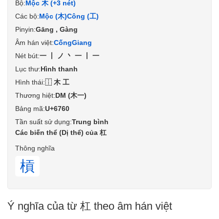
Bộ:
Mộc 木 (+3 nét)
Các bộ:
Mộc (木)
Công (工)
Pinyin:
Gāng , Gàng
Âm hán việt:
Cống
Giang
Nét bút:
一丨ノ丶一丨一
Lục thư:
Hình thanh
Hình thái:
⿰木工
Thương hiệt:
DM (木一)
Bảng mã:
U+6760
Tần suất sử dụng:
Trung bình
Các biến thể (Dị thể) của 杠
Thông nghĩa
槓
Ý nghĩa của từ 杠 theo âm hán việt