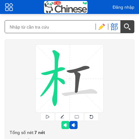
Đăng nhập
部
Tổng số nét:
7 nét