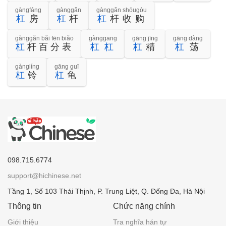
gàngfáng
gànggǎn
gànggǎn shōugòu
杠
房
杠
杆
杠
杆收购
gànggǎn bǎi fēn biǎo
gànggang
gāng jīng
gāng dàng
杠
杆百分表
杠
杠
杠
精
杠
荡
gànglíng
gāng guī
杠
铃
杠
龟
098.715.6774
support@hichinese.net
Tầng 1, Số 103 Thái Thịnh, P. Trung Liệt, Q. Đống Đa, Hà Nội
Thông tin
Chức năng chính
Giới thiệu
Tra nghĩa hán tự