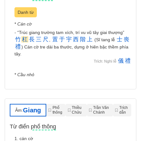
Danh từ
*
Cán cờ
- “Trúc giang trường tam xích, trí vu vũ tây giai thượng”
竹
杠
長
三
尺
置
于
宇
西
階
上
士
喪
,
(Sĩ tang lễ
禮
) Cán cờ tre dài ba thước, dựng ở hiên bậc thềm phía
tây.
儀
禮
Trích: Nghi lễ
*
Cầu nhỏ
Phổ
Thiều
Trần Văn
Trích
Giang
Âm:
thông
Chửu
Chánh
dẫn
Từ điển phổ thông
1. cán cờ