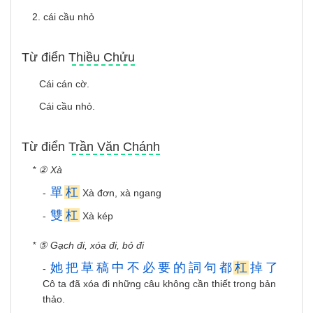
2. cái cầu nhỏ
Từ điển Thiều Chửu
Cái cán cờ.
Cái cầu nhỏ.
Từ điển Trần Văn Chánh
* ② Xà
單
杠
-
Xà đơn, xà ngang
雙
杠
-
Xà kép
* ⑤ Gạch đi, xóa đi, bỏ đi
她
把
草
稿
中
不
必
要
的
詞
句
都
杠
掉
了
-
Cô ta đã xóa đi những câu không cần thiết trong bản
thảo.