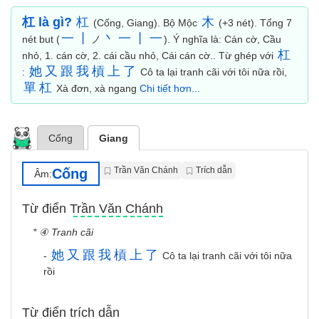
杠 là gì?
杠
木
(Cống, Giang). Bộ Mộc
(+3 nét). Tổng 7
一
丨
丶
一
丨
一
nét but (
ノ
). Ý nghĩa là: Cán cờ, Cầu
杠
nhỏ, 1. cán cờ, 2. cái cầu nhỏ, Cái cán cờ.. Từ ghép với
她
又
跟
我
槓
上
了
:
Cô ta lại tranh cãi với tôi nữa rồi,
單
杠
Xà đơn, xà ngang
Chi tiết hơn...
Cống
Giang
Trần Văn Chánh
Trích dẫn
Cống
Âm:
Từ điển Trần Văn Chánh
* ④ Tranh cãi
她
又
跟
我
槓
上
了
-
Cô ta lại tranh cãi với tôi nữa
rồi
Từ điển trích dẫn