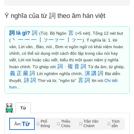
Ý nghĩa của từ 詞 theo âm hán việt
詞 là gì?
詞
言
(Từ). Bộ Ngôn
(+5 nét). Tổng 12 nét but
丶
一
一
一
丨
一
一
丨
一
(
フ
フ
フ
). Ý nghĩa là: 1. lời
văn, Lời văn., Bảo, nói., Đơn vị ngôn ngữ có khái niệm hoàn
chỉnh, có thể sử dụng một cách độc lập trong câu nói hay
viết, Lời nói hoặc câu viết, biểu thị một quan niệm ý nghĩa
詞
複
音
詞
hoàn chỉnh. Từ ghép với
:
Từ đa âm, từ ghép,
義
正
嚴
詞
演
講
詞
Lời nghiêm nghĩa chính,
Bài diễn
詩
詞
言
詞
thuyết,
Thơ và từ, “ngôn từ”
lời nói
Chi tiết
hơn...
Từ
Phổ
Thiều
Trần Văn
Trích
Từ
Âm:
thông
Chửu
Chánh
dẫn