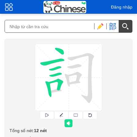
Đăng nhập
部
Tổng số nét:
12 nét