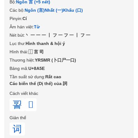
Bộ:
Ngôn 言 (+5 nét)
Các bộ:
Ngôn (言)
Nhất (一)
Khẩu (口)
Pinyin:
Cí
Âm hán việt:
Từ
Nét bút:
丶一一一丨フ一フ一丨フ一
Lục thư:
Hình thanh & hội ý
Hình thái:
⿰言司
Thương hiệt:
YRSMR (卜口尸一口)
Bảng mã:
U+8A5E
Tần suất sử dụng:
Rất cao
Các biến thể (Dị thể) của 詞
Cách viết khác
䛐
𧥝
Giản thể
词