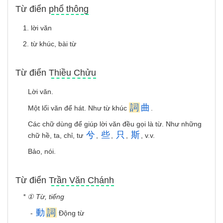
Từ điển phổ thông
1. lời văn
2. từ khúc, bài từ
Từ điển Thiều Chửu
Lời văn.
詞
曲
Một lối văn để hát. Như từ khúc
.
Các chữ dùng để giúp lời văn đều gọi là từ. Như những
兮
些
只
斯
chữ hề, ta, chỉ, tư
,
,
,
, v.v.
Bảo, nói.
Từ điển Trần Văn Chánh
* ① Từ, tiếng
動
詞
-
Động từ