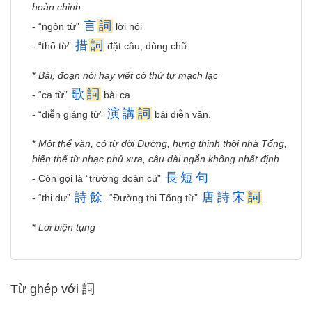
hoàn chỉnh
言
詞
- “ngôn từ”
lời nói
措
詞
- “thố từ”
đặt câu, dùng chữ.
*
Bài, đoạn nói hay viết có thứ tự mạch lạc
歌
詞
- “ca từ”
bài ca
演
講
詞
- “diễn giảng từ”
bài diễn văn.
*
Một thể văn, có từ đời Đường, hưng thịnh thời nhà Tống,
biến thể từ nhạc phủ xưa, câu dài ngắn không nhất định
長
短
句
- Còn gọi là “trường đoản cú”
詩
餘
唐
詩
宋
詞
- “thi dư”
. “Đường thi Tống từ”
.
*
Lời biện tụng
Từ ghép với 詞