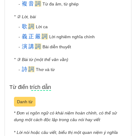
複
音
詞
-
Từ đa âm, từ ghép
* ② Lời, bài
歌
詞
-
Lời ca
義
正
嚴
詞
-
Lời nghiêm nghĩa chính
演
講
詞
-
Bài diễn thuyết
* ③ Bài từ (một thể văn vần)
詩
詞
-
Thơ và từ
Từ điển trích dẫn
Danh từ
*
Đơn vị ngôn ngữ có khái niệm hoàn chỉnh, có thể sử
dụng một cách độc lập trong câu nói hay viết
*
Lời nói hoặc câu viết, biểu thị một quan niệm ý nghĩa