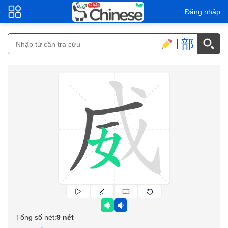
Đăng nhập
部
Tổng số nét:
9 nét