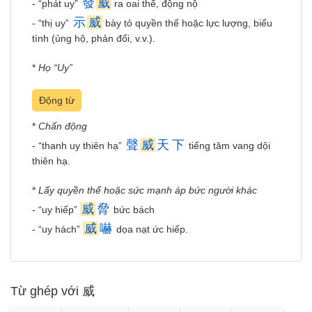
發
威
- “phát uy”
ra oai thế, động nộ
示
威
- “thị uy”
bày tỏ quyền thế hoặc lực lượng, biểu
tình (ủng hộ, phản đối, v.v.).
*
Họ “Uy”
Động từ
*
Chấn động
聲
威
天
下
- “thanh uy thiên hạ”
tiếng tăm vang dội
thiên hạ.
*
Lấy quyền thế hoặc sức mạnh áp bức người khác
威
脅
- “uy hiếp”
bức bách
威
嚇
- “uy hách”
dọa nạt ức hiếp.
Từ ghép với 威