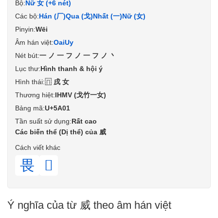
Bộ:
Nữ 女 (+6 nét)
Các bộ:
Hán (厂)
Qua (戈)
Nhất (一)
Nữ (女)
Pinyin:
Wēi
Âm hán việt:
Oai
Uy
Nét bút:
一ノ一フノ一フノ丶
Lục thư:
Hình thanh & hội ý
Hình thái:
⿵戌女
Thương hiệt:
IHMV (戈竹一女)
Bảng mã:
U+5A01
Tần suất sử dụng:
Rất cao
Các biến thể (Dị thể) của 威
Cách viết khác
畏
𤰴
Ý nghĩa của từ 威 theo âm hán việt