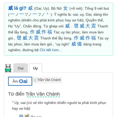
威 là gì?
威
女
(Oai, Uy). Bộ Nữ
(+6 nét). Tổng 9 nét but
一
一
一
丶
(
ノ
フノ
フノ
). Ý nghĩa là: oai, uy, Oai, dáng tôn
nghiêm (khiến cho phải kính phục hay sợ hãi), Quyền thế,
威
聲
威
大
震
Họ “Uy”, Chấn động. Từ ghép với
:
Thanh
作
威
作
福
thế lẫy lừng,
Tác uy tác phúc, làm mưa làm
聲
威
大
震
作
威
作
福
gió.,
Thanh thế lẫy lừng,
Tác uy
威
儀
tác phúc, làm mưa làm gió., “uy nghi”
dáng trang
nghiêm, đường bệ
Chi tiết hơn...
Oai
Uy
Trần Văn Chánh
Oai
Âm:
Từ điển Trần Văn Chánh
* Uy, oai (có vẻ tôn nghiêm khiến người ta phải kính phục
hay sợ hãi)
發
威