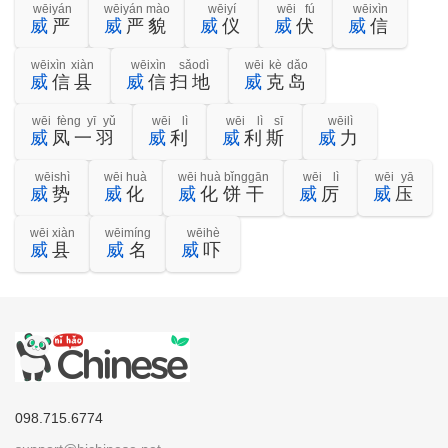
wēiyán
wēiyán mào
wēiyí
wēi fú
wēixìn
威
严
威
严貌
威
仪
威
伏
威
信
wēixìn xiàn
wēixìn sǎodì
wēi kè dǎo
威
信县
威
信扫地
威
克岛
wēi fèng yī yǔ
wēi lì
wēi lì sī
wēilì
威
凤一羽
威
利
威
利斯
威
力
wēishì
wēi huà
wēi huà bǐnggān
wēi lì
wēi yā
威
势
威
化
威
化饼干
威
厉
威
压
wēi xiàn
wēimíng
wēihè
威
县
威
名
威
吓
098.715.6774