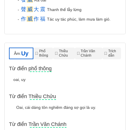
-
Ra oai
聲
威
大
震
-
Thanh thế lẫy lừng
作
威
作
福
-
Tác uy tác phúc, làm mưa làm gió.
Phổ
Thiều
Trần Văn
Trích
Uy
Âm:
thông
Chửu
Chánh
dẫn
Từ điển phổ thông
oai, uy
Từ điển Thiều Chửu
Oai, cái dáng tôn nghiêm đáng sợ gọi là uy.
Từ điển Trần Văn Chánh