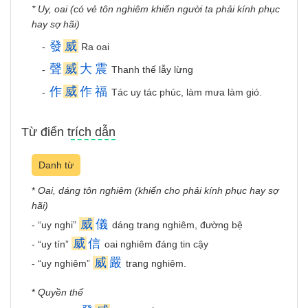
* Uy, oai (có vẻ tôn nghiêm khiến người ta phải kính phục
hay sợ hãi)
發
威
-
Ra oai
聲
威
大
震
-
Thanh thế lẫy lừng
作
威
作
福
-
Tác uy tác phúc, làm mưa làm gió.
Từ điển trích dẫn
Danh từ
*
Oai, dáng tôn nghiêm (khiến cho phải kính phục hay sợ
hãi)
威
儀
- “uy nghi”
dáng trang nghiêm, đường bệ
威
信
- “uy tín”
oai nghiêm đáng tin cậy
威
嚴
- “uy nghiêm”
trang nghiêm.
*
Quyền thế