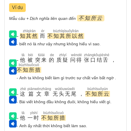
Ví dụ
不知所云
Mẫu câu + Dịch nghĩa liên quan đến
zhīqírán
ér
bùzhīqísuǒyǐrán
-
知其然
而
不知其所以然
- biết nó là như vậy nhưng không hiểu vì sao.
tā
bèi
tūlái
de
zhìyí
wèndé
zhāngkǒujiéshé
-
他
被
突来
的
质疑
问得
张口结舌
，
bùzhīsuǒcuò
不知所措
- Anh ta không biết làm gì trước sự chất vấn bất ngờ .
zhè
piānwénzhāng
wútóuwúwěi
bùzhīsuǒyún
-
这
篇文章
无头无尾
，
不知所云
- Bài viết không đầu không đuôi, không hiểu viết gì.
tā
yīshí
bùzhīsuǒcuò
-
他
一时
不知所措
- Anh ấy nhất thời không biết làm sao.