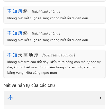
不
知
所
终
【bùzhī suǒ zhōng】
không biết kết cuộc ra sao; không biết rồi đi đến đâu
不
知
所
终
【bùzhī suǒ zhōng】
không biết kết cuộc ra sao; không biết rồi đi đến đâu
不
知
天高地厚
【bùzhī tiāngāodìhòu】
không biết trời cao đất dầy; kiến thức nông cạn mà tự cao tự
đại; không biết mức độ nghiêm trọng của sự tình; coi trời
bằng vung; kiêu căng ngạo mạn
Nét vẽ hán tự của các chữ
不
›