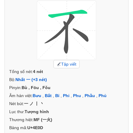
Tập viết
Tổng số nét:
4 nét
Bộ:
Nhất 一 (+3 nét)
Pinyin:
Bù , Fōu , Fǒu
Âm hán việt:
Bưu
,
Bất
,
Bỉ
,
Phi
,
Phu
,
Phầu
,
Phủ
Nét bút:
一ノ丨丶
Lục thư:
Tượng hình
Thương hiệt:
MF (一火)
Bảng mã:
U+4E0D