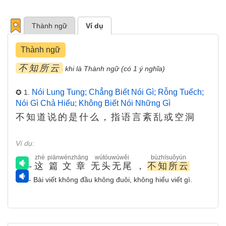
Thành ngữ
Ví dụ
Thành ngữ
不知所云
khi là Thành ngữ (có 1 ý nghĩa)
Nói Lung Tung; Chẳng Biết Nói Gì; Rỗng Tuếch;
✪ 1.
Nói Gì Chả Hiểu; Không Biết Nói Những Gì
不知道说的是什么，指语言紊乱或空洞
Ví dụ:
zhè
piānwénzhāng
wútóuwúwěi
bùzhīsuǒyún
-
这
篇文章
无头无尾
，
不知所云
- Bài viết không đầu không đuôi, không hiểu viết gì.