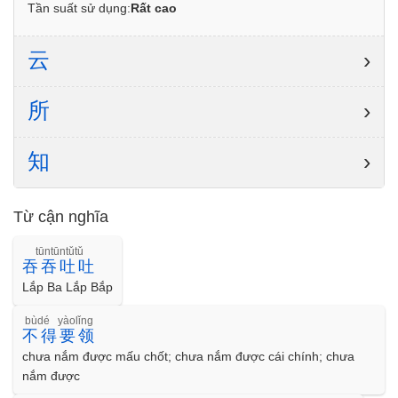
Tần suất sử dụng:
Rất cao
云
›
所
›
知
›
Từ cận nghĩa
tūntūntǔtǔ
吞吞吐吐
Lắp Ba Lắp Bắp
bùdé yàolǐng
不得要领
chưa nắm được mấu chốt; chưa nắm được cái chính; chưa
nắm được