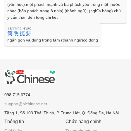
(văn học) một phách mạnh và ba phách yếu trong một thước
nhạc (bốn phách trong ô nhịp) (thành ngữ); (nghĩa bóng) chú
ý cẩn thận đến từng chi tiết
jiǎnmíng èyào
简明扼要
ngắn gọn và đúng trọng tâm (thành ngữ)cô đọng
098.715.6774
support@hichinese.net
Tầng 1, Số 103 Thái Thịnh, P. Trung Liệt, Q. Đống Đa, Hà Nội
Thông tin
Chức năng chính
Giới thiệu
Tra nghĩa hán tự