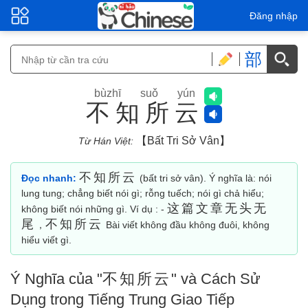
Đăng nhập
部
bùzhī suǒ yún
不知所云
【bất Tri Sở Vân】
Từ Hán Việt:
不知所云
Đọc nhanh:
(bất tri sở vân). Ý nghĩa là: nói
lung tung; chẳng biết nói gì; rỗng tuếch; nói gì chả hiểu;
这篇文章无头无
không biết nói những gì. Ví dụ : -
尾
不知所云
，
Bài viết không đầu không đuôi, không
hiểu viết gì.
Ý Nghĩa của "
不知所云
" và Cách Sử
Dụng trong Tiếng Trung Giao Tiếp