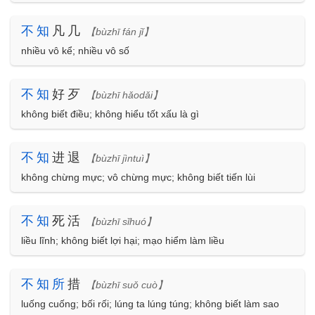
不
知
凡几
【bùzhī fán jǐ】
nhiều vô kể; nhiều vô số
不
知
好歹
【bùzhī hǎodǎi】
không biết điều; không hiểu tốt xấu là gì
不
知
进退
【bùzhī jìntuì】
không chừng mực; vô chừng mực; không biết tiến lùi
不
知
死活
【bùzhī sǐhuó】
liều lĩnh; không biết lợi hại; mạo hiểm làm liều
不
知
所
措
【bùzhī suǒ cuò】
luống cuống; bối rối; lúng ta lúng túng; không biết làm sao