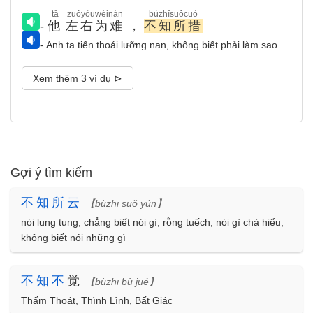
tā
zuǒyòuwéinán
bùzhīsuǒcuò
-
他
左右为难
，
不知所措
- Anh ta tiến thoái lưỡng nan, không biết phải làm sao.
Xem thêm 3 ví dụ ⊳
Gợi ý tìm kiếm
不
知
所
云
【bùzhī suǒ yún】
nói lung tung; chẳng biết nói gì; rỗng tuếch; nói gì chả hiểu;
không biết nói những gì
不
知
不
觉
【bùzhī bù jué】
Thấm Thoát, Thình Lình, Bất Giác