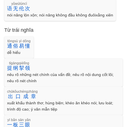
yǔwúlúncì
语无伦次
nói năng lộn xộn; nói năng không đầu không đuôixằng xiên
Từ trái nghĩa
tōngsú yì dǒng
通俗易懂
dễ hiểu
tígāngqièlǐng
提纲挈领
nêu rõ những nét chính của vấn đề; nêu rõ nội dung cốt lõi;
nêu rõ nét chính
chūkǒuchéngzhāng
出口成章
xuất khẩu thành thơ; hùng biện; khéo ăn khéo nói; lưu loát;
trình độ cao; ý văn mẫn tiệp
yī bǎn sān yǎn
一板三眼