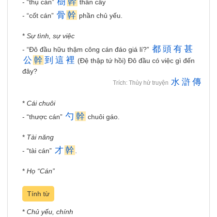
樹
幹
- “thụ cán”
thân cây
骨
幹
- “cốt cán”
phần chủ yếu.
*
Sự tình, sự việc
都
頭
有
甚
- “Đô đầu hữu thậm công cán đáo giá lí?”
公
幹
到
這
裡
(Đệ thập tứ hồi) Đô đầu có việc gì đến
đây?
水
滸
傳
Trích: Thủy hử truyện
*
Cái chuôi
勺
幹
- “thược cán”
chuôi gáo.
*
Tài năng
才
幹
- “tài cán”
.
*
Họ “Cán”
Tính từ
*
Chủ yếu, chính