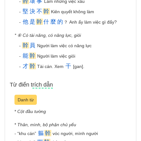
幹
壞
事
-
Làm những việc xấu
堅
決
不
幹
-
Kiên quyết không làm
他
是
幹
什
麼
的
-
？ Anh ấy làm việc gì đấy?
* ⑥ Có tài năng, có năng lực, giỏi
幹
員
-
Người làm việc có năng lực
能
幹
-
Người làm việc giỏi
才
幹
干
-
Tài cán. Xem
[gan].
Từ điển trích dẫn
Danh từ
*
Cột đầu tường
*
Thân, mình, bộ phận chủ yếu
軀
幹
- “khu cán”
vóc người, mình người