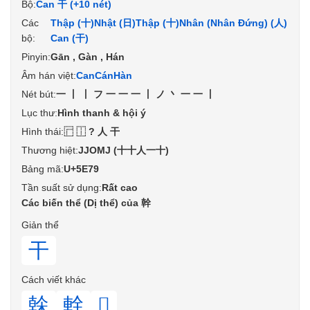
Bộ:
Can 干 (+10 nét)
Các
Thập (十)
Nhật (日)
Thập (十)
Nhân (Nhân Đứng) (人)
bộ:
Can (干)
Pinyin:
Gān , Gàn , Hán
Âm hán việt:
Can
Cán
Hàn
Nét bút:
一丨丨フ一一一丨ノ丶一一丨
Lục thư:
Hình thanh & hội ý
Hình thái:
⿸⿰?人干
Thương hiệt:
JJOMJ (十十人一十)
Bảng mã:
U+5E79
Tần suất sử dụng:
Rất cao
Các biến thể (Dị thể) của 幹
Giản thể
干
Cách viết khác
榦
龫
𠧄