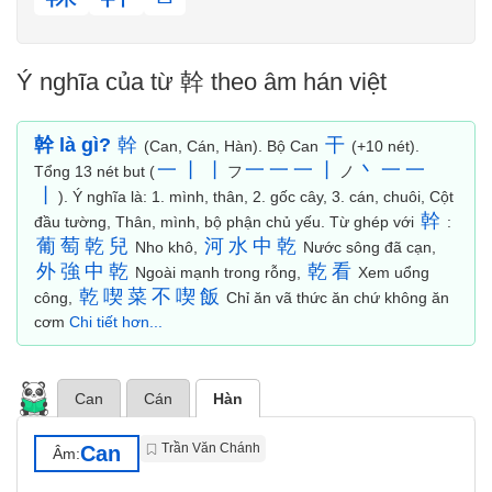
Ý nghĩa của từ 幹 theo âm hán việt
幹 là gì?
幹
干
(Can, Cán, Hàn). Bộ Can
(+10 nét).
一
丨
丨
一
一
一
丨
丶
一
一
Tổng 13 nét but (
フ
ノ
丨
). Ý nghĩa là: 1. mình, thân, 2. gốc cây, 3. cán, chuôi, Cột
幹
đầu tường, Thân, mình, bộ phận chủ yếu. Từ ghép với
:
葡
萄
乾
兒
河
水
中
乾
Nho khô,
Nước sông đã cạn,
外
強
中
乾
乾
看
Ngoài mạnh trong rỗng,
Xem uổng
乾
喫
菜
不
喫
飯
công,
Chỉ ăn vã thức ăn chứ không ăn
cơm
Chi tiết hơn...
Can
Cán
Hàn
Trần Văn Chánh
Can
Âm: