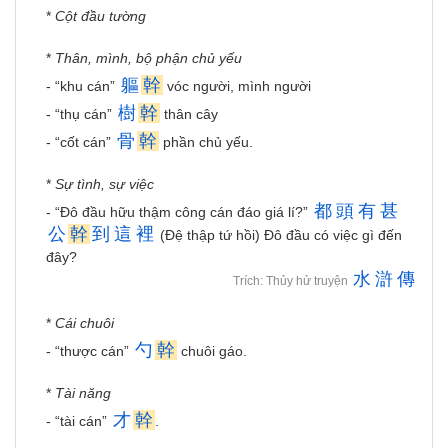
*
Cột đầu tường
*
Thân, mình, bộ phận chủ yếu
軀
幹
- “khu cán”
vóc người, mình người
樹
幹
- “thụ cán”
thân cây
骨
幹
- “cốt cán”
phần chủ yếu.
*
Sự tình, sự việc
都
頭
有
甚
- “Đô đầu hữu thậm công cán đáo giá lí?”
公
幹
到
這
裡
(Đệ thập tứ hồi) Đô đầu có việc gì đến
đây?
水
滸
傳
Trích: Thủy hử truyện
*
Cái chuôi
勺
幹
- “thược cán”
chuôi gáo.
*
Tài năng
才
幹
- “tài cán”
.