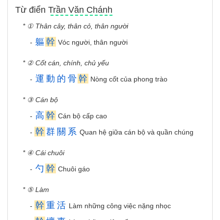
Từ điển Trần Văn Chánh
* ① Thân cây, thân cỏ, thân người
軀
幹
-
Vóc người, thân người
* ② Cốt cán, chính, chủ yếu
運
動
的
骨
幹
-
Nòng cốt của phong trào
* ③ Cán bộ
高
幹
-
Cán bộ cấp cao
幹
群
關
系
-
Quan hệ giữa cán bộ và quần chúng
* ④ Cái chuôi
勺
幹
-
Chuôi gáo
* ⑤ Làm
幹
重
活
-
Làm những công việc nặng nhọc