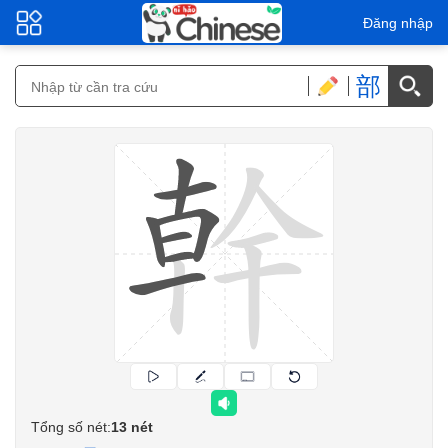
Đăng nhập
部
Tổng số nét:
13 nét