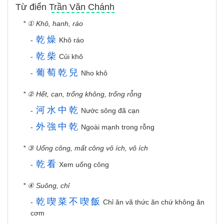
Từ điển Trần Văn Chánh
* ① Khô, hanh, ráo
乾
燥
-
Khô ráo
乾
柴
-
Củi khô
葡
萄
乾
兒
-
Nho khô
* ② Hết, cạn, trống không, trống rỗng
河
水
中
乾
-
Nước sông đã cạn
外
強
中
乾
-
Ngoài mạnh trong rỗng
* ③ Uổng công, mất công vô ích, vô ích
乾
看
-
Xem uổng công
* ④ Suông, chỉ
乾
喫
菜
不
喫
飯
-
Chỉ ăn vã thức ăn chứ không ăn
cơm