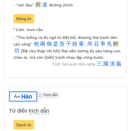
幹
道
- “cán đạo”
đường chính.
Động từ
*
Làm, mưu cầu
- “Tha lưỡng cá thị ngô tử điệt bối, thượng thả tranh tiên
他
兩
個
是
吾
子
姪
輩
尚
且
爭
先
幹
cán công”
,
功
(Đệ cửu thập nhị hồi) Hai viên tướng ấy vào hàng con
cháu ta, mà còn (biết) tranh nhau lập công trước.
三
國
演
義
Trích: Tam quốc diễn nghĩa
Trích dẫn
Hàn
Âm:
Từ điển trích dẫn
Danh từ