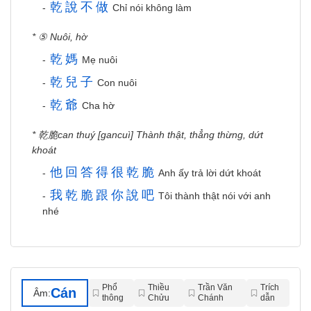
乾
說
不
做
-
Chỉ nói không làm
* ⑤ Nuôi, hờ
乾
媽
-
Mẹ nuôi
乾
兒
子
-
Con nuôi
乾
爺
-
Cha hờ
* 乾脆can thuý [gancuì] Thành thật, thẳng thừng, dứt
khoát
他
回
答
得
很
乾
脆
-
Anh ấy trả lời dứt khoát
我
乾
脆
跟
你
說
吧
-
Tôi thành thật nói với anh
nhé
Phổ
Thiều
Trần Văn
Trích
Cán
Âm:
thông
Chửu
Chánh
dẫn