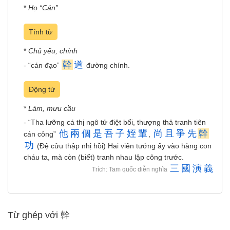
*
Họ “Cán”
Tính từ
*
Chủ yếu, chính
幹
道
- “cán đạo”
đường chính.
Động từ
*
Làm, mưu cầu
- “Tha lưỡng cá thị ngô tử điệt bối, thượng thả tranh tiên
他
兩
個
是
吾
子
姪
輩
尚
且
爭
先
幹
cán công”
,
功
(Đệ cửu thập nhị hồi) Hai viên tướng ấy vào hàng con
cháu ta, mà còn (biết) tranh nhau lập công trước.
三
國
演
義
Trích: Tam quốc diễn nghĩa
Từ ghép với 幹