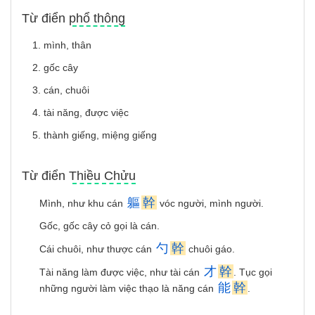
Từ điển phổ thông
1. mình, thân
2. gốc cây
3. cán, chuôi
4. tài năng, được việc
5. thành giếng, miệng giếng
Từ điển Thiều Chửu
軀
幹
Mình, như khu cán
vóc người, mình người.
Gốc, gốc cây cỏ gọi là cán.
勺
幹
Cái chuôi, như thược cán
chuôi gáo.
才
幹
Tài năng làm được việc, như tài cán
. Tục gọi
能
幹
những người làm việc thạo là năng cán
.