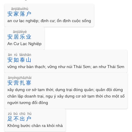
ānjiāluòhù
安家落户
an cư lạc nghiệp; định cư; ổn định cuộc sống
ānjūlèyè
安居乐业
An Cư Lạc Nghiệp
ān rú tàishān
安如泰山
vững như bàn thạch; vững như núi Thái Sơn; an như Thái Sơn
ānyíngzhāzhài
安营扎寨
xây dựng cơ sở tạm thời; dựng trại đóng quân; quân đội dừng
chân lập doanh trại, ngụ ý xây dựng cơ sở tạm thời cho một số
người tương đối đông
zú bù chū hù
足不出户
Không bước chân ra khỏi nhà