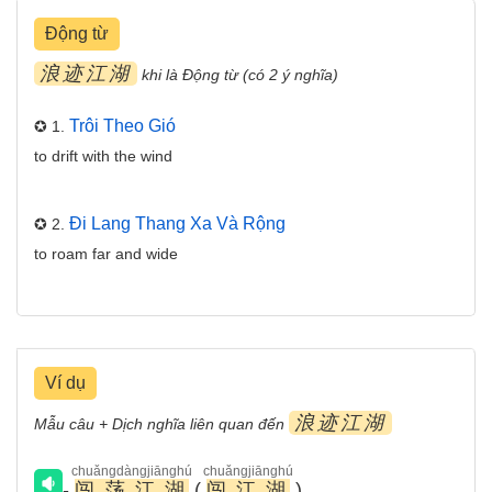
Động từ
浪迹江湖
khi là Động từ (có 2 ý nghĩa)
Trôi Theo Gió
✪ 1.
to drift with the wind
Đi Lang Thang Xa Và Rộng
✪ 2.
to roam far and wide
Ví dụ
浪迹江湖
Mẫu câu + Dịch nghĩa liên quan đến
chuǎngdàngjiānghú
chuǎngjiānghú
-
闯荡江湖
(
闯江湖
)