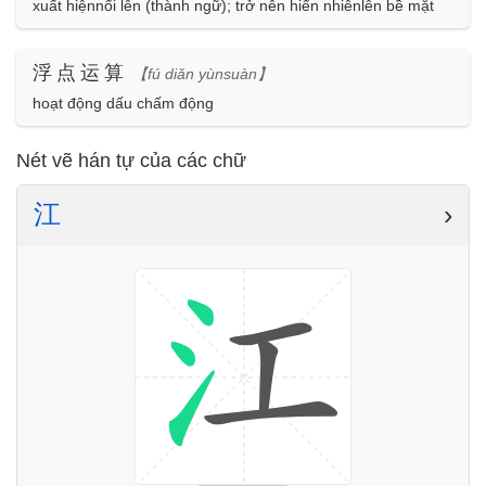
xuất hiệnnổi lên (thành ngữ); trở nên hiển nhiênlên bề mặt
浮点运算
【fú diǎn yùnsuàn】
hoạt động dấu chấm động
Nét vẽ hán tự của các chữ
江
›