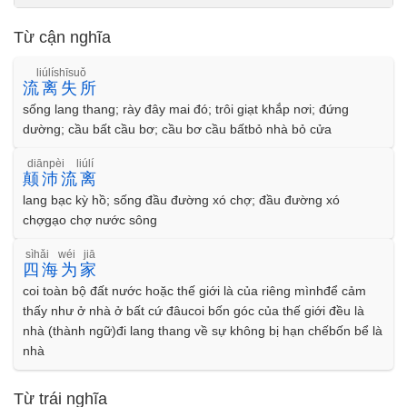
Từ cận nghĩa
liúlíshīsuǒ
流离失所
sống lang thang; rày đây mai đó; trôi giạt khắp nơi; đứng
dường; cầu bất cầu bơ; cầu bơ cầu bấtbỏ nhà bỏ cửa
diānpèi liúlí
颠沛流离
lang bạc kỳ hồ; sống đầu đường xó chợ; đầu đường xó
chợgạo chợ nước sông
sìhǎi wéi jiā
四海为家
coi toàn bộ đất nước hoặc thế giới là của riêng mìnhđể cảm
thấy như ở nhà ở bất cứ đâucoi bốn góc của thế giới đều là
nhà (thành ngữ)đi lang thang về sự không bị hạn chếbốn bể là
nhà
Từ trái nghĩa