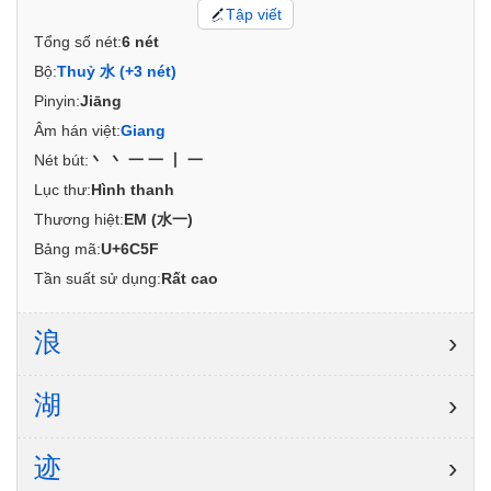
Tập viết
Tổng số nét:
6 nét
Bộ:
Thuỷ 水 (+3 nét)
Pinyin:
Jiāng
Âm hán việt:
Giang
Nét bút:
丶丶一一丨一
Lục thư:
Hình thanh
Thương hiệt:
EM (水一)
Bảng mã:
U+6C5F
Tần suất sử dụng:
Rất cao
浪
›
湖
›
迹
›