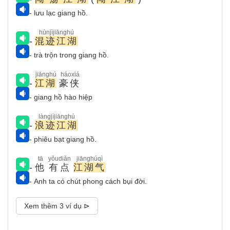
- lưu lạc giang hồ.
hùnjìjiānghú
-
混迹江湖
- trà trộn trong giang hồ.
jiānghú
háoxiá
-
江湖
豪侠
- giang hồ hào hiệp
làngjìjiānghú
-
浪迹江湖
- phiêu bạt giang hồ.
tā
yǒudiǎn
jiānghúqì
-
他
有点
江湖气
- Anh ta có chút phong cách bụi đời.
Xem thêm 3 ví dụ ⊳