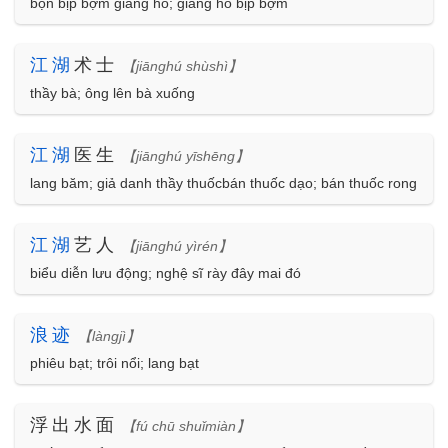
bọn bịp bợm giang hồ; giang hồ bịp bợm
江
湖
术士
【jiānghú shùshì】
thầy bà; ông lên bà xuống
江
湖
医生
【jiānghú yīshēng】
lang băm; giả danh thầy thuốcbán thuốc dạo; bán thuốc rong
江
湖
艺人
【jiānghú yìrén】
biểu diễn lưu động; nghệ sĩ rày đây mai đó
浪
迹
【làngjì】
phiêu bạt; trôi nổi; lang bạt
浮出水面
【fú chū shuǐmiàn】