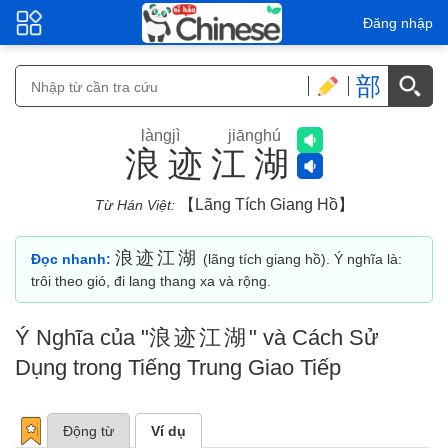
Đăng nhập
部
làngjì jiānghú
浪迹江湖
【lãng Tích Giang Hồ】
Từ Hán Việt:
浪迹江湖
Đọc nhanh:
(lãng tích giang hồ). Ý nghĩa là:
trôi theo gió, đi lang thang xa và rộng.
Ý Nghĩa của "
浪迹江湖
" và Cách Sử
Dụng trong Tiếng Trung Giao Tiếp
Động từ
Ví dụ