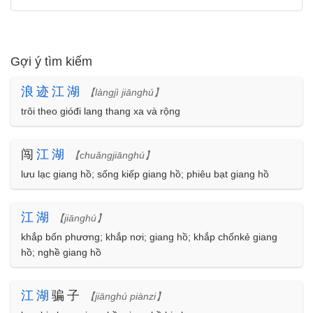
Gợi ý tìm kiếm
浪
迹
江
湖
【làngjì jiānghú】
trôi theo gióđi lang thang xa và rộng
闯
江
湖
【chuǎngjiānghú】
lưu lạc giang hồ; sống kiếp giang hồ; phiêu bạt giang hồ
江
湖
【jiānghú】
khắp bốn phương; khắp nơi; giang hồ; khắp chốnkẻ giang
hồ; nghề giang hồ
江
湖
骗子
【jiānghú piànzi】