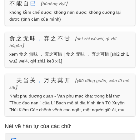
不能自
已
【bùnéng zìyǐ】
không kềm chế được; không nén được; không cưỡng lại
được (tình cảm của mình)
食之无味
，
弃之不甘
【shí zhī wúwèi, qì zhī
bùgān】
xem 食之 無味 ， 棄之可惜 | 食之 无味 ， 弃之可惜 [shi2 zhi1
wu2 wei4, qi4 zhi1 ke3 xi1]
一夫当关
，
万夫莫开
【yīfū dāng guān, wàn fū mò
kāi】
Nhất phu đương quan - Vạn phu mạc kha: trong bài thơ
"Thục đạo nan " của Lí Bạch mô tả địa hình tỉnh Tứ Xuyên
"Núi Kiếm Các chênh vênh cao ngất, một người giữ ải, muôn
người khôn qua". Sau thành ngữ này dùng để chỉ hình dung
địa thế hiểm trở, dễ giữ
Nét vẽ hán tự của các chữ