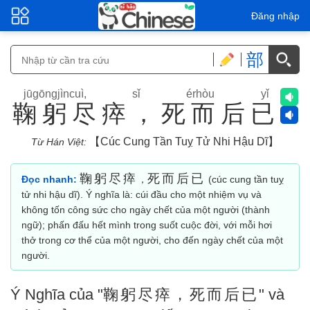
Đăng nhập
部
jūgōngjìncuì, sǐ érhòu yǐ
鞠躬尽瘁，死而后已
【cúc Cung Tần Tuỵ Tử Nhi Hậu Dĩ】
Từ Hán Việt:
鞠躬尽瘁
死而后已
Đọc nhanh:
，
(cúc cung tần tuỵ
tử nhi hậu dĩ). Ý nghĩa là: cúi đầu cho một nhiệm vụ và
không tốn công sức cho ngày chết của một người (thành
ngữ); phấn đấu hết mình trong suốt cuộc đời, với mỗi hơi
thở trong cơ thể của một người, cho đến ngày chết của một
người.
Ý Nghĩa của "
鞠躬尽瘁，死而后已
" và