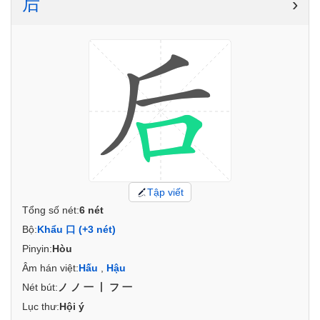
后
›
Tập viết
Tổng số nét:
6 nét
Bộ:
Khẩu 口 (+3 nét)
Pinyin:
Hòu
Âm hán việt:
Hấu
,
Hậu
Nét bút:
ノノ一丨フ一
Lục thư:
Hội ý