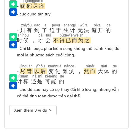
jūgōngjìncuì
-
鞠躬尽瘁
- cúc cung tận tuỵ.
zhǐyǒu
dào
le
pòyú
shēngjì
wúfǎ
bìkāi
de
-
只有
到
了
迫于
生计
无法
避开
的
shíhou
cái
huì
bùdéyǐérwéizhī
时候
，
才
会
不得已而为之
- Chỉ khi buộc phải kiếm sống không thể tránh khỏi, đó
mới là phương sách cuối cùng.
jǐnguǎn
yǐhòu
biànhuà
náncè
ránér
dàtǐ
de
-
尽管
以后
变化
难测
，
然而
大体
的
jìsuàn
háishì
kěnéng
de
计算
还是
可能
的
- cho dù sau này có sự thay đổi khó lường, nhưng vẫn
có thể tính toán được trên đại thể.
Xem thêm 3 ví dụ ⊳