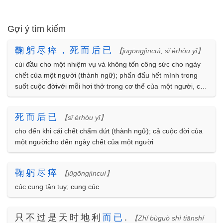
Gợi ý tìm kiếm
鞠
躬
尽
瘁
，
死
而
后
已
【jūgōngjìncuì, sǐ érhòu yǐ】
cúi đầu cho một nhiệm vụ và không tốn công sức cho ngày
chết của một người (thành ngữ); phấn đấu hết mình trong
suốt cuộc đờivới mỗi hơi thở trong cơ thể của một người, cho
đến ngày chết của một người
死
而
后
已
【sǐ érhòu yǐ】
cho đến khi cái chết chấm dứt (thành ngữ); cả cuộc đời của
một ngườicho đến ngày chết của một người
鞠
躬
尽
瘁
【jūgōngjìncuì】
cúc cung tận tuỵ; cung cúc
只不过是天时地利
而
已
.
【Zhǐ bùguò shì tiānshí