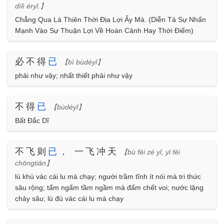
dìlì éryǐ.】
Chẳng Qua Là Thiên Thời Địa Lợi Ấy Mà. (Diễn Tả Sự Nhấn
Mạnh Vào Sự Thuận Lợi Về Hoàn Cảnh Hay Thời Điểm)
必不得
已
【bì bùdéyǐ】
phải như vậy; nhất thiết phải như vậy
不得
已
【bùdéyǐ】
Bất Đắc Dĩ
不飞则
已
，
一飞冲天
【bù fēi zé yǐ, yī fēi
chōngtiān】
lù khù vác cái lu mà chạy; người trầm tĩnh ít nói mà tri thức
sâu rộng; tẩm ngẩm tầm ngầm mà đấm chết voi; nước lặng
chảy sâu; lù đù vác cái lu mà chạy