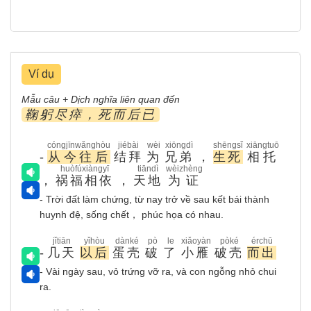
Ví dụ
Mẫu câu + Dịch nghĩa liên quan đến
鞠躬尽瘁，死而后已
cóngjīnwǎnghòu
jiébài
wèi
xiōngdì
shēngsǐ
xiāngtuō
-
从今往后
结拜
为
兄弟
，
生死
相托
huòfúxiàngyī
tiāndì
wèizhèng
，
祸福相依
，
天地
为证
- Trời đất làm chứng, từ nay trở về sau kết bái thành
huynh đệ, sống chết， phúc họa có nhau.
jǐtiān
yǐhòu
dànké
pò
le
xiǎoyàn
pòké
érchū
-
几天
以后
蛋壳
破
了
小雁
破壳
而出
- Vài ngày sau, vỏ trứng vỡ ra, và con ngỗng nhỏ chui
ra.