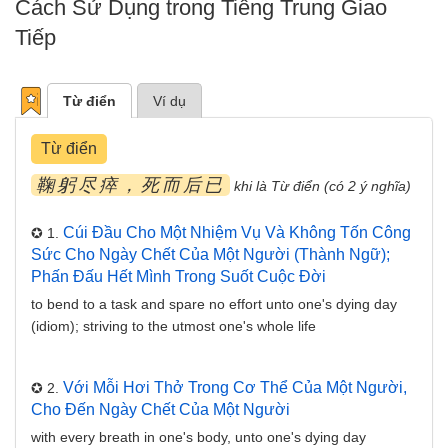
Cách Sử Dụng trong Tiếng Trung Giao
Tiếp
Từ điển
Ví dụ
Từ điển
鞠躬尽瘁，死而后已
khi là Từ điển (có 2 ý nghĩa)
Cúi Đầu Cho Một Nhiệm Vụ Và Không Tốn Công
✪ 1.
Sức Cho Ngày Chết Của Một Người (thành Ngữ);
Phấn Đấu Hết Mình Trong Suốt Cuộc Đời
to bend to a task and spare no effort unto one's dying day
(idiom); striving to the utmost one's whole life
Với Mỗi Hơi Thở Trong Cơ Thể Của Một Người,
✪ 2.
Cho Đến Ngày Chết Của Một Người
with every breath in one's body, unto one's dying day