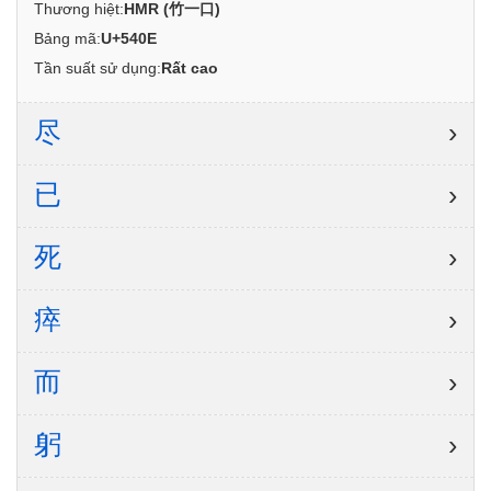
Thương hiệt:
HMR (竹一口)
Bảng mã:
U+540E
Tần suất sử dụng:
Rất cao
尽
›
已
›
死
›
瘁
›
而
›
躬
›