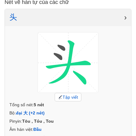
Nét vẽ hán tự của các chữ
头
›
Tập viết
Tổng số nét:
5 nét
Bộ:
đại 大 (+2 nét)
Pinyin:
Tōu , Tóu , Tou
Âm hán việt:
Đầu