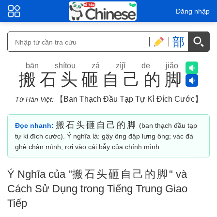
Đăng nhập
部
bān shítou zá zìjǐ de jiǎo
搬石头砸自己的脚
【ban Thạch Đầu Tạp Tự Kỉ Đích Cước】
Từ Hán Việt:
搬石头砸自己的脚
Đọc nhanh:
(ban thạch đầu tạp
tự kỉ đích cước). Ý nghĩa là: gậy ông đập lưng ông; vác đá
ghè chân mình; rơi vào cái bẫy của chính mình.
Ý Nghĩa của "
搬石头砸自己的脚
" và
Cách Sử Dụng trong Tiếng Trung Giao
Tiếp