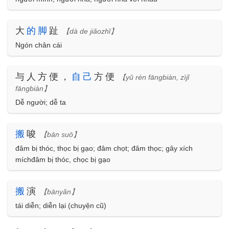
大
的
脚
趾
【dà de jiǎozhǐ】
Ngón chân cái
与人方便，
自
己
方便
【yǔ rén fāngbiàn, zìjǐ
fāngbiàn】
Dễ người; dễ ta
搬
唆
【bān suō】
đâm bị thóc, thọc bị gạo; đâm chọt; đâm thọc; gây xích
míchđâm bị thóc, chọc bị gạo
搬
演
【bānyǎn】
tái diễn; diễn lại (chuyện cũ)