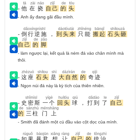
tā
zài
náo
zìjǐ
de
tóu
-
他
在
挠
自己
的
头
- Anh ấy đang gãi đầu mình.
dǎoxíngnìshī
dàotóulái
zhǐnéng
bānqǐ
shítouzá
-
倒行逆施
，
到头来
只能
搬起
石头砸
zìjǐ
de
jiǎo
自己
的
脚
- làm ngược lại, kết quả là ném đá vào chân mình mà
thôi.
zhèzuò
shítou
shì
dàzìrán
de
qíjì
-
这座
石头
是
大自然
的
奇迹
- Ngọn núi đá này là kỳ tích của thiên nhiên.
shǐmìsī
yígè
huítóu
qiú
dǎdào
le
zìjǐ
-
史密斯
一个
回头
球
，
打到
了
自己
de
sānzhù
ménshàng
的
三柱
门上
- Smith đã đánh một cú đầu vào cột dọc của mình.
rúguǒ
bàojūn
xiǎng
ràng
zìjǐ
de
tǒngzhì
-
如果
暴君
想
让
自己
的
统治