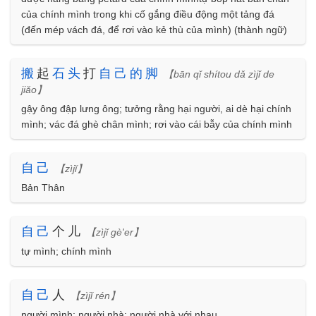
của chính mình trong khi cố gắng điều động một tảng đá
(đến mép vách đá, để rơi vào kẻ thù của mình) (thành ngữ)
搬
起
石
头
打
自
己
的
脚
【bān qǐ shítou dǎ zìjǐ de
jiǎo】
gậy ông đập lưng ông; tưởng rằng hại người, ai dè hại chính
mình; vác đá ghè chân mình; rơi vào cái bẫy của chính mình
自
己
【zìjǐ】
Bản Thân
自
己
个儿
【zìjǐ gè'er】
tự mình; chính mình
自
己
人
【zìjǐ rén】
người mình; người nhà; người nhà với nhau