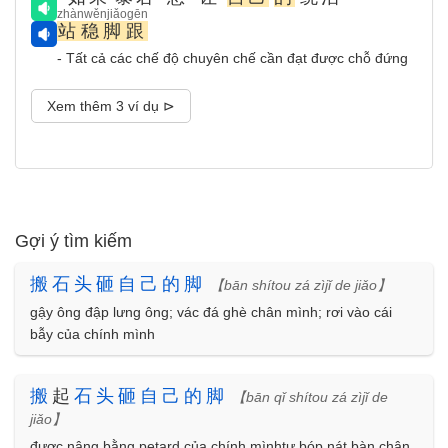
zhànwěnjiǎogēn
站稳脚跟
- Tất cả các chế độ chuyên chế cần đạt được chỗ đứng
Xem thêm 3 ví dụ ⊳
Gợi ý tìm kiếm
搬
石
头
砸
自
己
的
脚
【bān shítou zá zìjǐ de jiǎo】
gậy ông đập lưng ông; vác đá ghè chân mình; rơi vào cái
bẫy của chính mình
搬
起
石
头
砸
自
己
的
脚
【bān qǐ shítou zá zìjǐ de
jiǎo】
được nâng bằng petard của chính mìnhtự bóp nát bàn chân