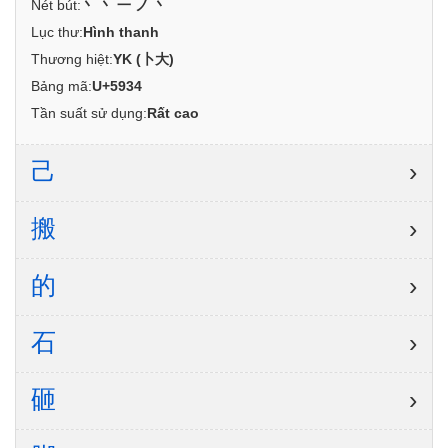
Nét bút:
丶丶一ノ丶
Lục thư:
Hình thanh
Thương hiệt:
YK (卜大)
Bảng mã:
U+5934
Tần suất sử dụng:
Rất cao
己
›
搬
›
的
›
石
›
砸
›