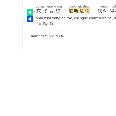
dōngzhāngxīwàng
dàotīngtúshuō
juérán
dé
-
东张西望
，
道听途说
，
决然
得
- nhìn xuôi trông ngược, chỉ nghe chuyện vỉa hè,
thức đầy đủ.
Xem thêm 3 ví dụ ⊳