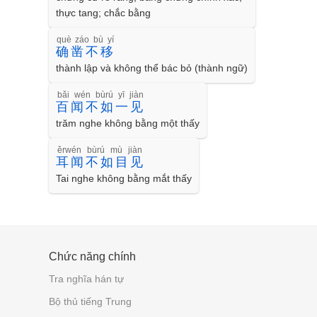
thực tang; chắc bằng
què záo bù yí
确凿不移
thành lập và không thể bác bỏ (thành ngữ)
bǎi wén bùrú yī jiàn
百闻不如一见
trăm nghe không bằng một thấy
ěrwén bùrú mù jiàn
耳闻不如目见
Tai nghe không bằng mắt thấy
Chức năng chính
Tra nghĩa hán tự
Bộ thủ tiếng Trung