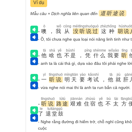
Ví dụ
道听途说
Mẫu câu + Dịch nghĩa liên quan đến
ō
wǒ
cóng
méitīngshuōguò
zhèzhǒng
húshuō
-
噢
，
我
从
没听说过
这种
胡说
- Ồ, tôi chưa nghe qua loại nói năng linh tinh như 
tā
shá
yě
búshì
píng
shénme
wǒyào
tīng
-
他
啥
也
不是
，
凭
什么
我要
听
- anh ta là cái thá gì, dựa vào đâu tôi phải nghe lờ
yī
tīngshuō
míngtiān
yào
kǎoshì
tā
jiù
gān
-
一
听说
明天
要
考试
，
他
就
肝
- vừa nghe nói mai thi là anh ta run bắn cả người.
tīngshuō
lùtú
jiānnán
zhùsù
yě
bù
tài
fāngbi
-
听说
路途
艰难
住宿
也
不
太
方
le
tuìtánggǔ
了
退堂鼓
- Nghe rằng đường đi hiểm trở, chỗ nghỉ cũng khôn
cuộc