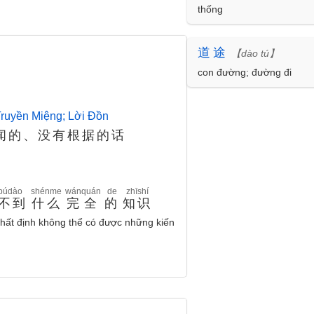
thống
道
途
【dào tú】
con đường; đường đi
 Truyền Miệng; Lời Đồn
闻的、没有根据的话
búdào
shénme
wánquán
de
zhīshí
不到
什么
完全
的
知识
 nhất định không thể có được những kiến