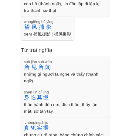
con hổ (thành ngữ); tin đồn lặp đi lặp lại
trở thành sự thật
wàngfēng bǔ yǐng
望风捕影
xem 捕風捉影 | 捕风捉影
Từ trái nghĩa
suǒ jiàn suǒ wén
所见所闻
những gì người ta nghe và thấy (thành
ngữ)
shēn lín qí jìng
身临其境
thân hành đến nơi; đích thân; thấy tận
mắt; sờ tận tay.
zhēnpíngshíjù
真凭实据
chứng cứ rõ ràng; bằng chứng chính xác;