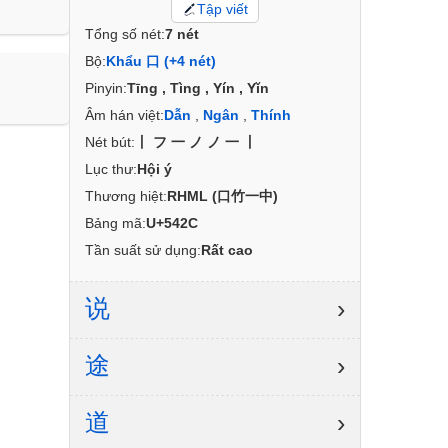
Tập viết
Tổng số nét:
7 nét
Bộ:
Khẩu 口 (+4 nét)
Pinyin:
Tīng , Tìng , Yín , Yǐn
Âm hán việt:
Dẫn
,
Ngân
,
Thính
Nét bút:
丨フ一ノノ一丨
Lục thư:
Hội ý
Thương hiệt:
RHML (口竹一中)
Bảng mã:
U+542C
Tần suất sử dụng:
Rất cao
说
›
途
›
道
›