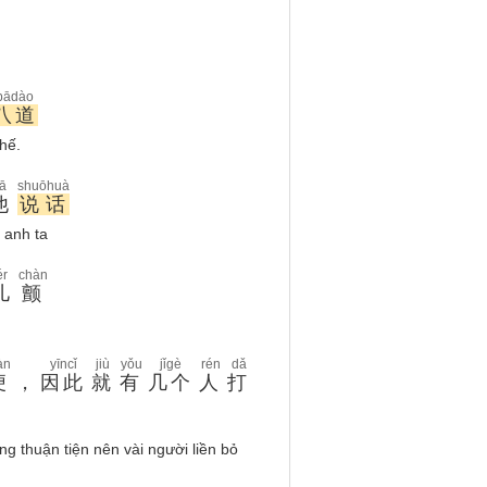
bādào
八道
thế.
tā
shuōhuà
他
说话
i anh ta
ér
chàn
儿
颤
àn
yīncǐ
jiù
yǒu
jǐgè
rén
dǎ
便
，
因此
就
有
几个
人
打
g thuận tiện nên vài người liền bỏ