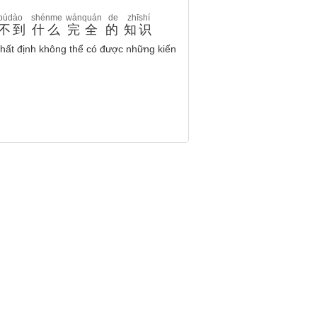
búdào
shénme
wánquán
de
zhīshí
不到
什么
完全
的
知识
 nhất định không thể có được những kiến