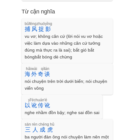
Từ cận nghĩa
bǔfēngzhuōyǐng
捕风捉影
vu vơ; không căn cứ (lời nói vu vơ hoặc
việc làm dựa vào những căn cứ tưởng
đúng mà thực ra là sai); bắt gió bắt
bóngbắt bóng dè chừng
hǎiwài qítán
海外奇谈
nói chuyện trên trời dưới biển; nói chuyện
viển vông
yǐ'échuán'é
以讹传讹
nghe nhầm đồn bậy; nghe sai đồn sai
sān rén chéng hǔ
三人成虎
ba người đàn ông nói chuyện làm nên một