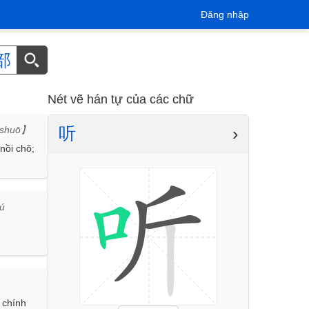
Đăng nhập
部
Nét vẽ hán tự của các chữ
听
›
úshuō】
 nồi chõ;
ú
 chính