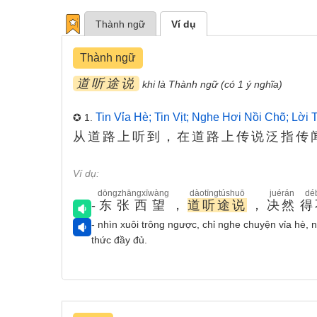
Thành ngữ
Ví dụ
Thành ngữ
道听途说
khi là Thành ngữ (có 1 ý nghĩa)
Tin Vỉa Hè; Tin Vịt; Nghe Hơi Nồi Chõ; Lời
✪ 1.
从道路上听到，在道路上传说泛指传
Ví dụ:
dōngzhāngxīwàng
dàotīngtúshuō
juérán
dé
-
东张西望
，
道听途说
，
决然
得
- nhìn xuôi trông ngược, chỉ nghe chuyện vỉa hè,
thức đầy đủ.