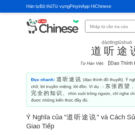
Hán tự
Bộ thủ
Từ vựng
Pinyin
App HiChinese
dàotīngtúshuō
道听途
【đạo Thính 
Từ Hán Việt:
道听途说
Đọc nhanh:
(đạo thính đồ thuyết). Ý nghĩ
东张西望
chõ; lời truyền miệng; lời đồn. Ví dụ : -
，
完全的知识
。 nhìn xuôi trông ngược, chỉ nghe ch
được những kiến thức đầy đủ.
Ý Nghĩa của "
道听途说
" và Cách Sử
Giao Tiếp