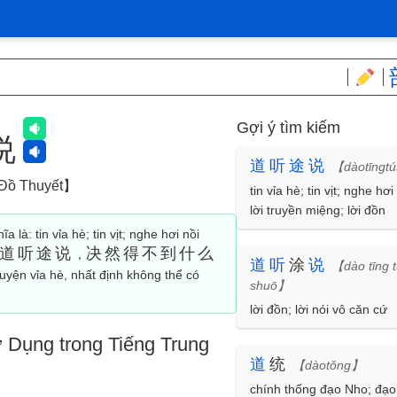
Gợi ý tìm kiếm
说
道
听
途
说
【dàotīngt
Đồ Thuyết】
tin vỉa hè; tin vịt; nghe hơi
lời truyền miệng; lời đồn
a là: tin vỉa hè; tin vịt; nghe hơi nồi
道听途说
决然得不到什么
，
道
听
涂
说
【dào tīng t
uyện vỉa hè, nhất định không thể có
shuō】
lời đồn; lời nói vô căn cứ
 Dụng trong Tiếng Trung
道
统
【dàotǒng】
chính thống đạo Nho; đạo