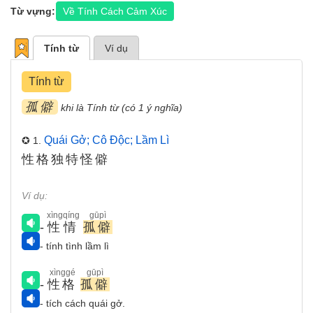
Từ vựng:
Về Tính Cách Cảm Xúc
Tính từ
Ví dụ
Tính từ
孤僻
khi là Tính từ (có 1 ý nghĩa)
Quái Gở; Cô Độc; Lầm Lì
✪ 1.
性格独特怪僻
Ví dụ:
xìngqíng
gūpì
-
性情
孤僻
- tính tình lầm lì
xìnggé
gūpì
-
性格
孤僻
- tích cách quái gở.