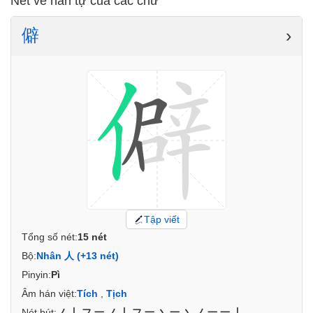
Nét vẽ hán tự của các chữ
僻
›
Tập viết
Tổng số nét:
15 nét
Bộ:
Nhân 人 (+13 nét)
Pinyin:
Pì
Âm hán việt:
Tích
,
Tịch
Nét bút:
ノ丨フ一ノ丨フ一丶一丶ノ一一丨