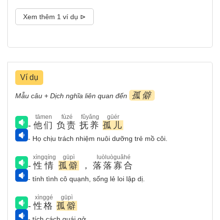
Xem thêm 1 ví dụ ⊳
Ví dụ
孤僻
Mẫu câu + Dịch nghĩa liên quan đến
tāmen
fùzé
fǔyǎng
gūér
-
他们
负责
抚养
孤儿
- Họ chịu trách nhiệm nuôi dưỡng trẻ mồ côi.
xìngqíng
gūpì
luòluòguǎhé
-
性情
孤僻
，
落落寡合
- tính tình cô quạnh, sống lẻ loi lập dị.
xìnggé
gūpì
-
性格
孤僻
- tích cách quái gở.