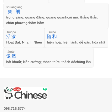
shuǎnglǎng
爽朗
trong sáng; quang đãng; quang quạnhcởi mở; thẳng thắn;
chân phươngchăm bẳm
huópō
suíhe
活泼
随和
Hoạt Bát, Nhanh Nhẹn
hiền hoà; hiền lành; dễ gần; hòa nhã
àorán
傲然
bất khuất; kiên cường; thách thức; thách đốchỏng lỏn
098.715.6774