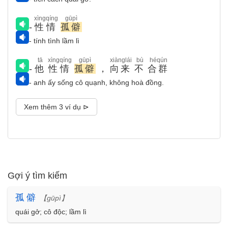
xìngqíng
gūpì
-
性情
孤僻
- tính tình lầm lì
tā
xìngqíng
gūpì
xiànglái
bù
héqún
-
他
性情
孤僻
，
向来
不
合群
- anh ấy sống cô quạnh, không hoà đồng.
Xem thêm 3 ví dụ ⊳
Gợi ý tìm kiếm
孤
僻
【gūpì】
quái gở; cô độc; lầm lì