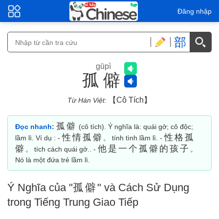
Đăng nhập
部
gūpì
孤僻
【cô Tích】
Từ Hán Việt:
孤僻
Đọc nhanh:
(cô tích). Ý nghĩa là: quái gở; cô độc;
性情孤僻
性格孤
lầm lì. Ví dụ : -
。 tính tình lầm lì. -
僻
他是一个孤僻的孩子
。 tích cách quái gở.. -
。
Nó là một đứa trẻ lầm lì.
Ý Nghĩa của "
孤僻
" và Cách Sử Dụng
trong Tiếng Trung Giao Tiếp