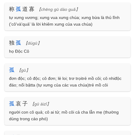
称
孤
道寡
【chēng gū dào guǎ】
tự xưng vương; xưng vua xưng chúa; xưng bừa là thủ lĩnh
('cô'và'quả' là lời khiêm xưng của vua chúa)
独
孤
【dúgū】
họ Độc Cô
孤
【gū】
đơn độc; cô độc; cô đơn; lẻ loi; trơ trọitrẻ mồ côi; cô nhiđộc
đáo; nổi bậtta (tự xưng của các vua chúa)trẻ mồ côi
孤
哀子
【gū āizǐ】
người con cô quả; cô ai tử; mồ côi cả cha lẫn mẹ (thường
dùng trong cáo phó)