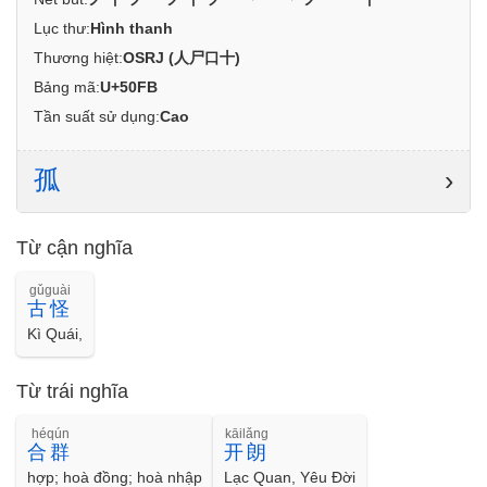
Lục thư:
Hình thanh
Thương hiệt:
OSRJ (人尸口十)
Bảng mã:
U+50FB
Tần suất sử dụng:
Cao
孤
›
Từ cận nghĩa
gǔguài
古怪
Kì Quái,
Từ trái nghĩa
héqún
kāilǎng
合群
开朗
hợp; hoà đồng; hoà nhập
Lạc Quan, Yêu Đời