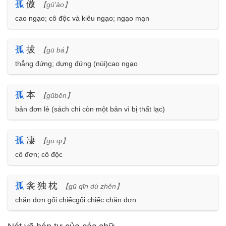
孤
傲
【gū'ào】
cao ngạo; cô độc và kiêu ngạo; ngạo mạn
孤
拔
【gū bá】
thẳng đứng; dựng đứng (núi)cao ngạo
孤
本
【gūběn】
bản đơn lẻ (sách chỉ còn một bản vì bị thất lạc)
孤
凄
【gū qī】
cô đơn; cô độc
孤
衾独枕
【gū qīn dú zhěn】
chăn đơn gối chiếcgối chiếc chăn đơn