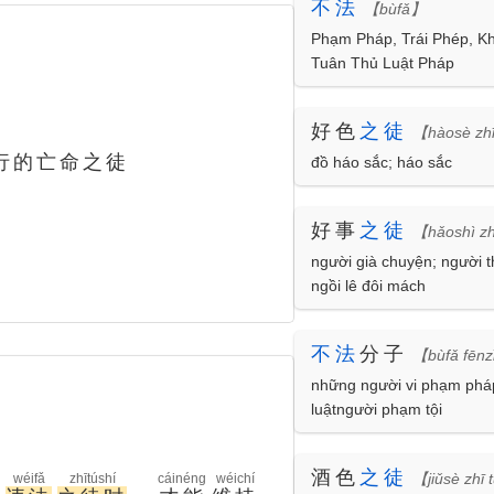
不
法
【bùfǎ】
Phạm Pháp, Trái Phép, K
Tuân Thủ Luật Pháp
好色
之
徒
【hàosè zh
行的亡命之徒
đồ háo sắc; háo sắc
好事
之
徒
【hǎoshì zh
người già chuyện; người t
ngồi lê đôi mách
不
法
分子
【bùfǎ fēn
những người vi phạm phá
luậtngười phạm tội
酒色
之
徒
【jiǔsè zhī
wéifǎ
zhītúshí
cáinéng
wéichí