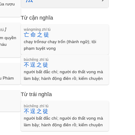
ủa rượu
Từ cận nghĩa
 tú】
wángmìng zhī tú
亡命之徒
lam quyền
chạy trốnsự chạy trốn (thành ngữ); tội
.háu
phạm tuyệt vọng
bùchěng zhī tú
不逞之徒
người bất đắc chí; người do thất vọng mà
êu Phàm
làm bậy; hành động điên rồ; kiếm chuyện
Từ trái nghĩa
bùchěng zhī tú
不逞之徒
người bất đắc chí; người do thất vọng mà
làm bậy; hành động điên rồ; kiếm chuyện