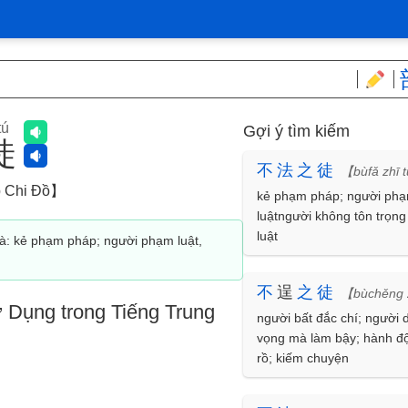
ú
Gợi ý tìm kiếm
徒
不
法
之
徒
【bùfǎ zhī 
 Chi Đồ】
kẻ phạm pháp; người ph
luậtngười không tôn trọn
luật
là: kẻ phạm pháp; người phạm luật,
不
逞
之
徒
【bùchěng 
 Dụng trong Tiếng Trung
người bất đắc chí; người d
vọng mà làm bậy; hành đ
rồ; kiếm chuyện