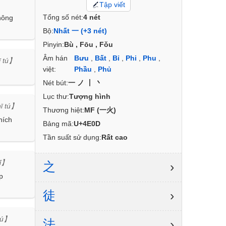
Tập viết
Tổng số nét:
4 nét
hông
Bộ:
Nhất 一 (+3 nét)
Pinyin:
Bù , Fōu , Fǒu
Âm hán
Bưu
,
Bất
,
Bỉ
,
Phi
,
Phu
,
ī tú】
việt:
Phầu
,
Phủ
Nét bút:
一ノ丨丶
Lục thư:
Tượng hình
ī tú】
Thương hiệt:
MF (一火)
hích
Bảng mã:
U+4E0D
Tần suất sử dụng:
Rất cao
zǐ】
之
›
p
徒
›
 tú】
法
›