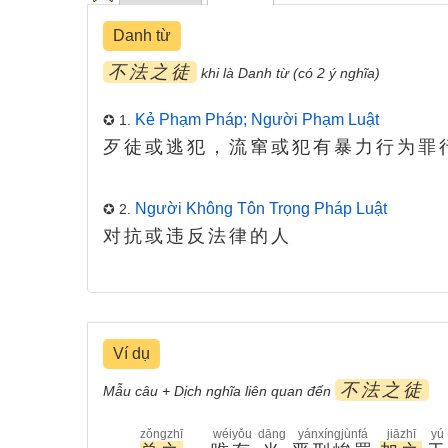
Danh từ
不法之徒
khi là Danh từ (có 2 ý nghĩa)
Kẻ Phạm Pháp; Người Phạm Luật
✪ 1.
歹徒或逃犯，流窜或犯有暴力行为罪
Người Không Tôn Trọng Pháp Luật
✪ 2.
对抗或违反法律的人
Ví dụ
不法之徒
Mẫu câu + Dịch nghĩa liên quan đến
zǒngzhī
wéiyǒu
dāng
yánxíngjùnfá
jiāzhī
yú