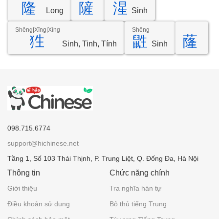
隆
隡
湦
Long
Sinh
Shēng|Xīng|Xìng
Shēng
狌
鼪
蕯
Sinh, Tinh, Tính
Sinh
098.715.6774
support@hichinese.net
Tầng 1, Số 103 Thái Thịnh, P. Trung Liệt, Q. Đống Đa, Hà Nội
Thông tin
Chức năng chính
Giới thiệu
Tra nghĩa hán tự
Điều khoản sử dụng
Bộ thủ tiếng Trung