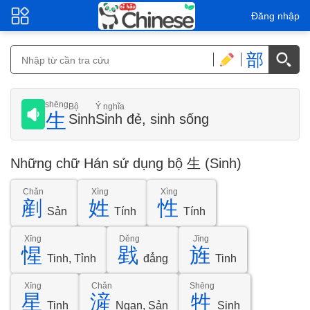
Đăng nhập
部
shēng
Bộ
Ý nghĩa
生
Sinh
Sinh đẻ, sinh sống
Những chữ Hán sử dụng bộ 生 (Sinh)
Chǎn
Xìng
Xìng
剷
姓
性
Sản
Tính
Tính
Xīng
Děng
Jīng
惺
戥
旌
Tinh, Tỉnh
đẳng
Tinh
Xīng
Chǎn
Shēng
星
滻
牲
Tinh
Ngạn, Sản
Sinh