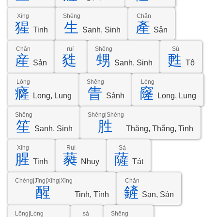
Xīng
Shēng
Chǎn
猩
生
產
Tinh
Sanh, Sinh
Sản
Chǎn
ruí
Shēng
Sū
産
甤
甥
甦
Sản
Sanh, Sinh
Tô
Lóng
Shěng
Lóng
癃
眚
窿
Long, Lung
Sảnh
Long, Lung
Shēng
Shēng|Shèng
笙
胜
Sanh, Sinh
Thăng, Thắng, Tinh
Xīng
Ruí
Sà
腥
蕤
薩
Tinh
Nhuy
Tát
Chéng|Jīng|Xīng|Xǐng
Chǎn
醒
鏟
Tinh, Tỉnh
Sạn, Sản
Lōng|Lóng
sà
Shēng