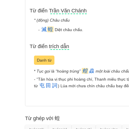
Từ điển Trần Văn Chánh
* (động) Châu chấu
滅
蝗
-
Diệt châu chấu.
Từ điển trích dẫn
Danh từ
蝗
蟲
*
Tục gọi là “hoàng trùng”
một loài châu chấu
- “Tân hòa vị thục phi hoàng chí, Thanh miêu thực 
屯
田
詞
từ
) Lúa mới chưa chín châu chấu bay đến,
Từ ghép với 蝗