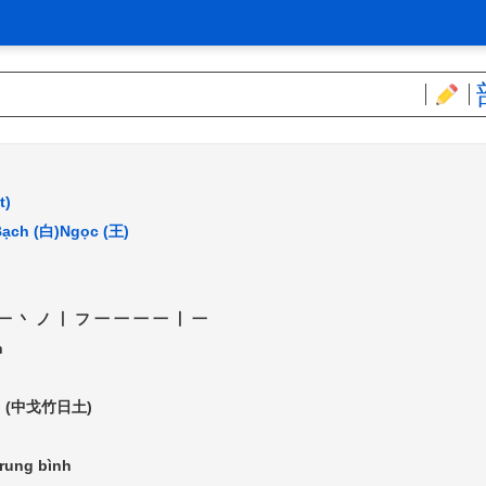
t)
ạch (白)
Ngọc (王)
一丶ノ丨フ一一一一丨一
h
G (中戈竹日土)
rung bình