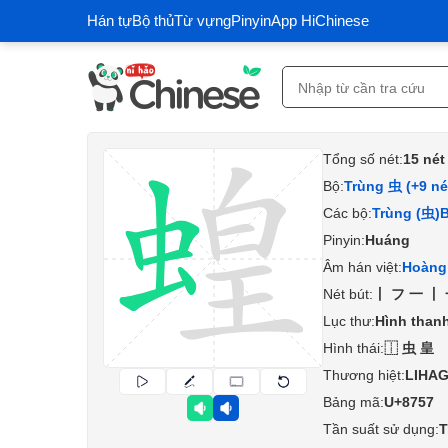
Hán tự
Bộ thủ
Từ vựng
Pinyin
App HiChinese
Tổng số nét:
15 nét
Bộ:
Trùng 虫 (+9 né
Các bộ:
Trùng (虫)
B
Pinyin:
Huáng
Âm hán việt:
Hoàng
Nét bút:
丨フ一丨
Lục thư:
Hình than
Hình thái:
⿰虫皇
Thương hiệt:
LIHA
Bảng mã:
U+8757
Tần suất sử dụng:
T