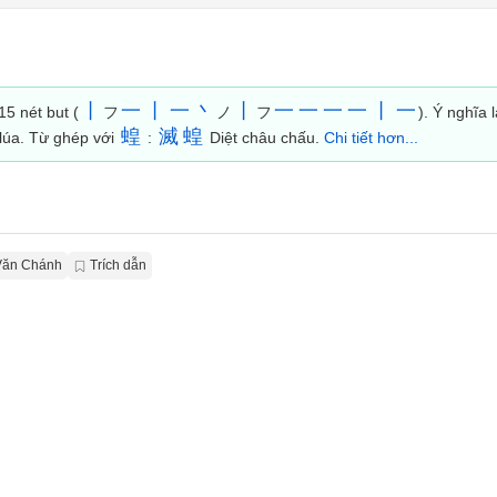
丨
一
丨
一
丶
丨
一
一
一
一
丨
一
15 nét but (
フ
ノ
フ
). Ý nghĩa 
蝗
滅
蝗
 lúa. Từ ghép với
:
Diệt châu chấu.
Chi tiết hơn...
Văn Chánh
Trích dẫn