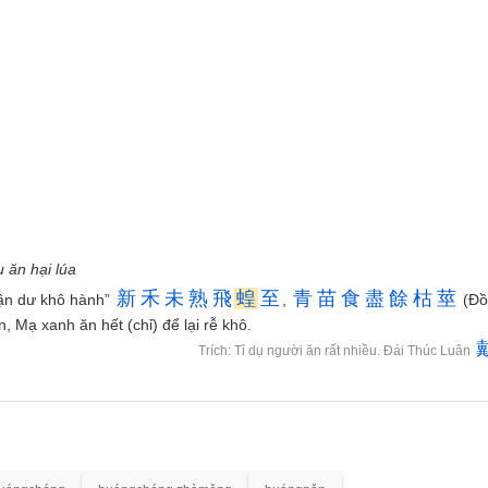
 ăn hại lúa
新
禾
未
熟
飛
蝗
至
青
苗
食
盡
餘
枯
莖
tận dư khô hành”
,
(Đồ
 Mạ xanh ăn hết (chỉ) để lại rễ khô.
Trích: Tỉ dụ người ăn rất nhiều. Đái Thúc Luân