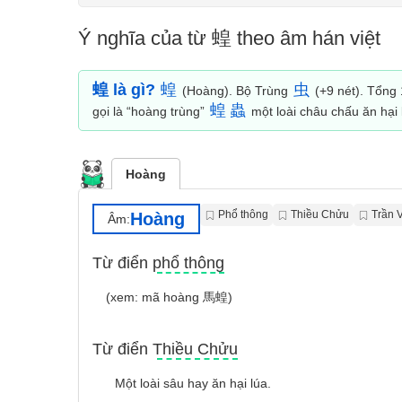
Ý nghĩa của từ 蝗 theo âm hán việt
蝗 là gì?
蝗
虫
(Hoàng). Bộ Trùng
(+9 nét). Tổng 
蝗
蟲
gọi là “hoàng trùng”
một loài châu chấu ăn hại
Hoàng
Phổ thông
Thiều Chửu
Trần 
Hoàng
Âm:
Từ điển phổ thông
(xem: mã hoàng 馬蝗)
Từ điển Thiều Chửu
Một loài sâu hay ăn hại lúa.