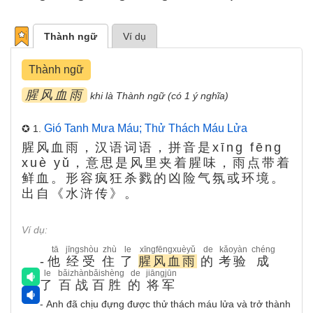
Thành ngữ
Ví dụ
Thành ngữ
腥风血雨
khi là Thành ngữ (có 1 ý nghĩa)
Gió Tanh Mưa Máu; Thử Thách Máu Lửa
✪ 1.
腥风血雨，汉语词语，拼音是xīng fēng
xuè yǔ，意思是风里夹着腥味，雨点带着
鲜血。形容疯狂杀戮的凶险气氛或环境。
出自《水浒传》。
Ví dụ:
tā
jīngshòu
zhù
le
xīngfēngxuèyǔ
de
kǎoyàn
chéng
-
他
经受
住
了
腥风血雨
的
考验
成
le
bǎizhànbǎishèng
de
jiāngjūn
了
百战百胜
的
将军
- Anh đã chịu đựng được thử thách máu lửa và trở thành