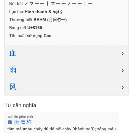
Nét bút:
ノフ一一丨フ一一ノ一一丨一
Lục thư:
Hình thanh & hội ý
Thương hiệt:
BAHM (月日竹一)
Bảng mã:
U+8165
Tần suất sử dụng:
Cao
血
›
雨
›
风
›
Từ cận nghĩa
xuè liú piāo chǔ
血流漂杵
tắm máumáu chảy đủ để nổi chày (thành ngữ); sông máu