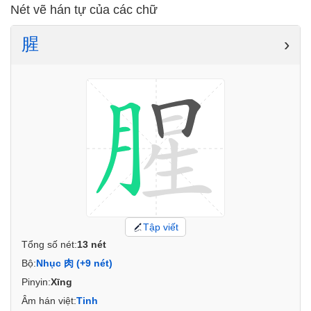
Nét vẽ hán tự của các chữ
腥
›
Tập viết
Tổng số nét:
13 nét
Bộ:
Nhục 肉 (+9 nét)
Pinyin:
Xīng
Âm hán việt:
Tinh