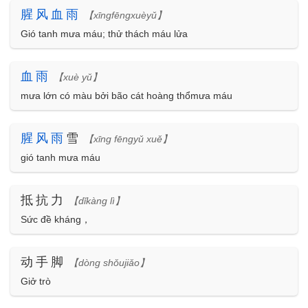
腥
风
血
雨
【xīngfēngxuèyǔ】
Gió tanh mưa máu; thử thách máu lửa
血
雨
【xuè yǔ】
mưa lớn có màu bởi bão cát hoàng thổmưa máu
腥
风
雨
雪
【xīng fēngyǔ xuě】
gió tanh mưa máu
抵抗力
【dǐkàng lì】
Sức đề kháng，
动手脚
【dòng shǒujiǎo】
Giở trò