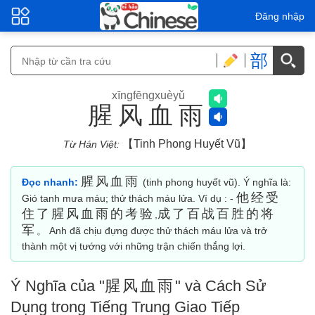
Đăng nhập
部
xīngfēngxuèyǔ
腥风血雨
【tinh Phong Huyết Vũ】
Từ Hán Việt:
腥风血雨
Đọc nhanh:
(tinh phong huyết vũ). Ý nghĩa là:
他经受
Gió tanh mưa máu; thử thách máu lửa. Ví dụ : -
住了腥风血雨的考验
成了百战百胜的将
,
军
。 Anh đã chịu đựng được thử thách máu lửa và trở
thành một vị tướng với những trận chiến thắng lợi.
Ý Nghĩa của "
腥风血雨
" và Cách Sử
Dụng trong Tiếng Trung Giao Tiếp