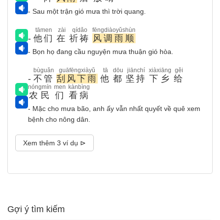
- Sau một trận gió mưa thì trời quang.
tāmen
zài
qídǎo
fēngdiàoyǔshùn
-
他们
在
祈祷
风调雨顺
- Bọn họ đang cầu nguyện mưa thuận gió hòa.
bùguǎn
guāfēngxiàyǔ
tā
dōu
jiānchí
xiàxiāng
gěi
-
不管
刮风下雨
他
都
坚持
下乡
给
nóngmín
men
kànbìng
农民
们
看病
- Mặc cho mưa bão, anh ấy vẫn nhất quyết về quê xem
bệnh cho nông dân.
Xem thêm 3 ví dụ ⊳
Gợi ý tìm kiếm