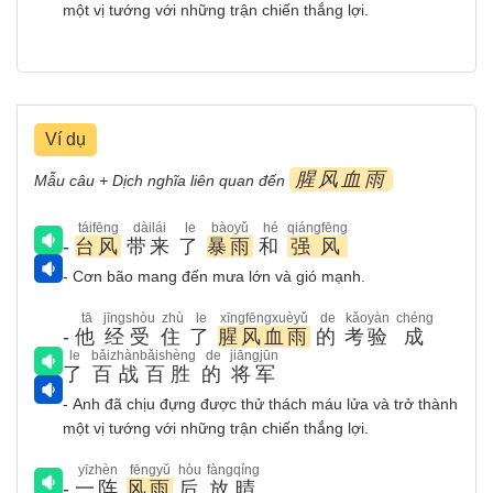
một vị tướng với những trận chiến thắng lợi.
Ví dụ
腥风血雨
Mẫu câu + Dịch nghĩa liên quan đến
táifēng
dàilái
le
bàoyǔ
hé
qiángfēng
-
台风
带来
了
暴雨
和
强风
- Cơn bão mang đến mưa lớn và gió mạnh.
tā
jīngshòu
zhù
le
xīngfēngxuèyǔ
de
kǎoyàn
chéng
-
他
经受
住
了
腥风血雨
的
考验
成
le
bǎizhànbǎishèng
de
jiāngjūn
了
百战百胜
的
将军
- Anh đã chịu đựng được thử thách máu lửa và trở thành
một vị tướng với những trận chiến thắng lợi.
yīzhèn
fēngyǔ
hòu
fàngqíng
-
一阵
风雨
后
放晴