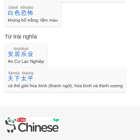
báisè kǒngbù
白色恐怖
khủng bố trắng; tắm máu
Từ trái nghĩa
ānjūlèyè
安居乐业
An Cư Lạc Nghiệp
tiānxià tàipíng
天下太平
cả thế giới hòa bình (thành ngữ); hòa bình và thịnh vượng