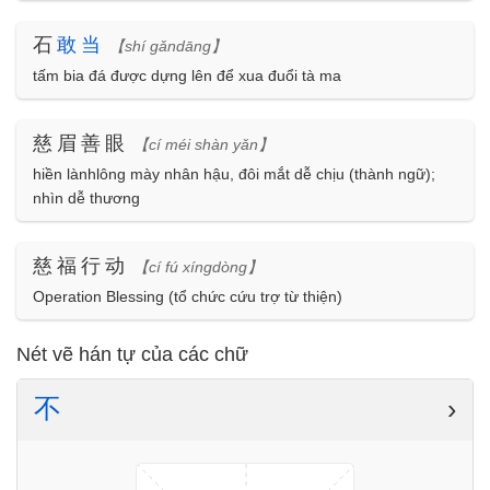
石
敢
当
【shí gǎndāng】
tấm bia đá được dựng lên để xua đuổi tà ma
慈眉善眼
【cí méi shàn yǎn】
hiền lànhlông mày nhân hậu, đôi mắt dễ chịu (thành ngữ);
nhìn dễ thương
慈福行动
【cí fú xíngdòng】
Operation Blessing (tổ chức cứu trợ từ thiện)
Nét vẽ hán tự của các chữ
不
›