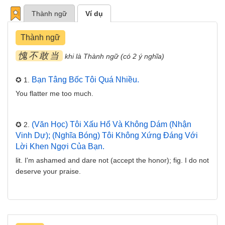
Thành ngữ
Ví dụ
Thành ngữ
愧不敢当
khi là Thành ngữ (có 2 ý nghĩa)
Bạn Tâng Bốc Tôi Quá Nhiều.
✪ 1.
You flatter me too much.
(văn Học) Tôi Xấu Hổ Và Không Dám (nhận
✪ 2.
Vinh Dự); (nghĩa Bóng) Tôi Không Xứng Đáng Với
Lời Khen Ngợi Của Bạn.
lit. I'm ashamed and dare not (accept the honor); fig. I do not
deserve your praise.