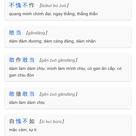
不
愧
不
怍
【bùkuì bù zuò】
quang minh chính đại; ngay thẳng; thẳng thắn
敢
当
【gǎndāng】
dám đảm đương; dám cáng đáng, dám nhận
敢
作
敢
当
【gǎn zuò gǎndāng】
dám làm dám chịu; mình làm mình chịu; có gan ăn cắp, có
gan chịu đòn
敢
做
敢
当
【gǎn zuò gǎndāng】
dám làm dám chịu
自
愧
不
如
【zì kuì bùrú】
mặc cảm; tự ti