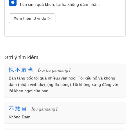
- Tiên sinh quá khen, tại hạ không dám nhận.
Xem thêm 3 ví dụ ⊳
Gợi ý tìm kiếm
愧
不
敢
当
【kuì bù gǎndāng】
Bạn tâng bốc tôi quá nhiều.(văn học) Tôi xấu hổ và không
dám (nhận vinh dự); (nghĩa bóng) Tôi không xứng đáng với
lời khen ngợi của bạn.
不
敢
当
【bù gǎndāng】
Không Dám