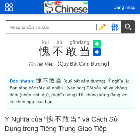
Đăng nhập
部
kuì bù gǎndāng
愧不敢当
【quý Bất Cảm Đương】
Từ Hán Việt:
愧不敢当
Đọc nhanh:
(quý bất cảm đương). Ý nghĩa là:
Bạn tâng bốc tôi quá nhiều., (văn học) Tôi xấu hổ và không
dám (nhận vinh dự); (nghĩa bóng) Tôi không xứng đáng với
lời khen ngợi của bạn..
Ý Nghĩa của "
愧不敢当
" và Cách Sử
Dụng trong Tiếng Trung Giao Tiếp