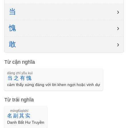
当
›
愧
›
敢
›
Từ cận nghĩa
dāng zhī yǒu kuì
当之有愧
cảm thấy xứng đáng với lời khen ngợi hoặc vinh dự
Từ trái nghĩa
míngfùqíshí
名副其实
Danh Bất Hư Truyền