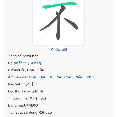
Tập viết
Tổng số nét:
4 nét
Bộ:
Nhất 一 (+3 nét)
Pinyin:
Bù , Fōu , Fǒu
Âm hán việt:
Bưu
,
Bất
,
Bỉ
,
Phi
,
Phu
,
Phầu
,
Phủ
Nét bút:
一ノ丨丶
Lục thư:
Tượng hình
Thương hiệt:
MF (一火)
Bảng mã:
U+4E0D
Tần suất sử dụng:
Rất cao