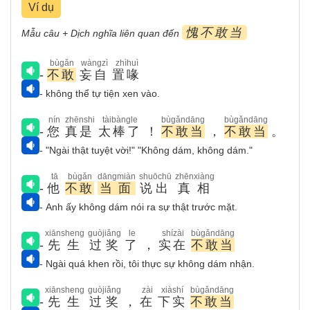
Ví dụ
愧不敢当
Mẫu câu + Dịch nghĩa liên quan đến
bùgǎn
wàngzì
zhìhuì
-
不敢
妄自
置喙
- không thể tự tiện xen vào.
nín
zhēnshi
tàibàngle
bùgǎndāng
bùgǎndāng
-
您
真是
太棒了
！
不敢当
，
不敢当
。
- "Ngài thật tuyệt vời!" "Không dám, không dám."
tā
bùgǎn
dāngmiàn
shuōchū
zhēnxiàng
-
他
不敢
当面
说出
真相
- Anh ấy không dám nói ra sự thật trước mặt.
xiānsheng
guòjiǎng
le
shízài
bùgǎndāng
-
先生
过奖
了
，
实在
不敢当
- Ngài quá khen rồi, tôi thực sự không dám nhận.
xiānsheng
guòjiǎng
zài
xiàshí
bùgǎndāng
-
先生
过奖
，
在
下实
不敢当