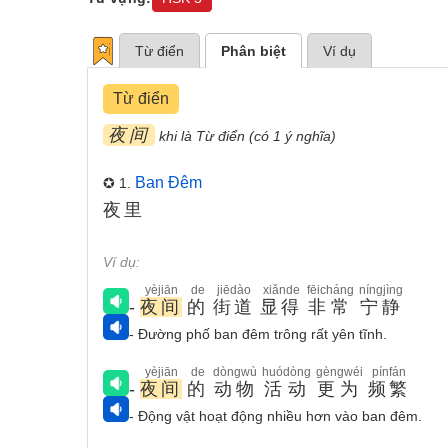
Từ điển
Phân biệt
Ví dụ
Từ điển
夜间
khi là Từ điển (có 1 ý nghĩa)
Ban Đêm
✪ 1.
夜里
Ví dụ:
yèjiān
de
jiēdào
xiǎnde
fēicháng
níngjìng
-
夜间
的
街道
显得
非常
宁静
- Đường phố ban đêm trông rất yên tĩnh.
yèjiān
de
dòngwù
huódòng
gèngwéi
pínfán
-
夜间
的
动物
活动
更为
频繁
- Động vật hoạt động nhiều hơn vào ban đêm.