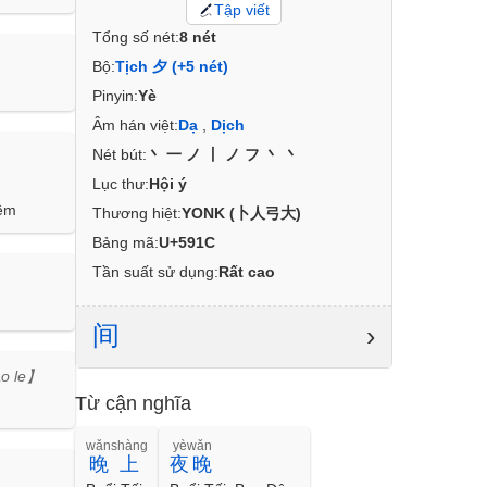
Tập viết
Tổng số nét:
8 nét
Bộ:
Tịch 夕 (+5 nét)
Pinyin:
Yè
Âm hán việt:
Dạ
,
Dịch
Nét bút:
丶一ノ丨ノフ丶丶
Lục thư:
Hội ý
đêm
Thương hiệt:
YONK (卜人弓大)
Bảng mã:
U+591C
Tần suất sử dụng:
Rất cao
间
›
ào le】
Từ cận nghĩa
wǎnshàng
yèwǎn
晚上
夜晚