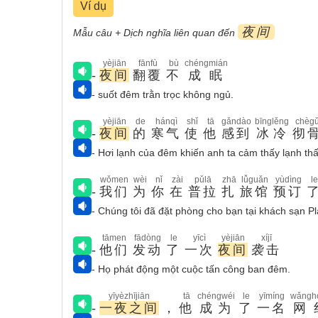
Ví dụ
夜间
Mẫu câu + Dịch nghĩa liên quan đến
yèjiān
fānfù
bù
chéngmián
-
夜间
翻覆
不
成眠
- suốt đêm trằn trọc không ngủ.
yèjiān
de
hánqì
shǐ
tā
gǎndào
bīnglěng
chèg
-
夜间
的
寒气
使
他
感到
冰冷
彻
- Hơi lạnh của đêm khiến anh ta cảm thấy lạnh th
wǒmen
wèi
nǐ
zài
pǔlā
zhā
lǚguǎn
yùdìng
le
-
我们
为
你
在
普拉
扎
旅馆
预订
- Chúng tôi đã đặt phòng cho bạn tại khách sạn Pl
tāmen
fādòng
le
yīcì
yèjiān
xíjī
-
他们
发动
了
一次
夜间
袭击
- Họ phát động một cuộc tấn công ban đêm.
yīyèzhījiān
tā
chéngwéi
le
yīmíng
wǎngh
-
一夜之间
，
他
成为
了
一名
网