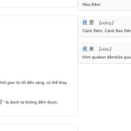
Nửa Đêm
夜
景
【yèjǐng】
Cảnh Đêm, Cảnh Ban Đê
夜
来
【yèlái】
hôm quaban đêmbữa qua
hời gian từ tối đến sáng, có thể thay
间
" là danh từ không đếm được.