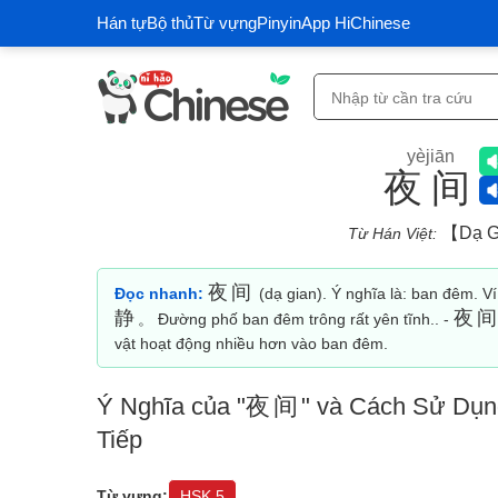
Hán tự
Bộ thủ
Từ vựng
Pinyin
App HiChinese
yèjiān
夜间
【dạ G
Từ Hán Việt:
夜间
Đọc nhanh:
(dạ gian). Ý nghĩa là: ban đêm. Ví
静
夜
。 Đường phố ban đêm trông rất yên tĩnh.. -
vật hoạt động nhiều hơn vào ban đêm.
Ý Nghĩa của "
夜间
" và Cách Sử Dụng
Tiếp
Từ vựng:
HSK 5