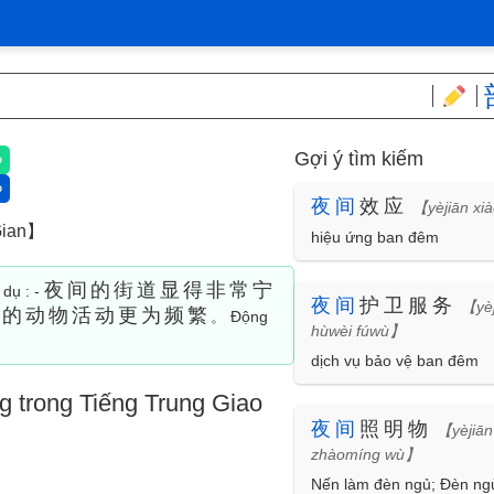
Gợi ý tìm kiếm
夜
间
效应
【yèjiān xi
ian】
hiệu ứng ban đêm
夜间的街道显得非常宁
 dụ : -
夜
间
护卫服务
【yèj
间的动物活动更为频繁
。 Động
hùwèi fúwù】
dịch vụ bảo vệ ban đêm
 trong Tiếng Trung Giao
夜
间
照明物
【yèjiān
zhàomíng wù】
Nến làm đèn ngủ; Đèn ng