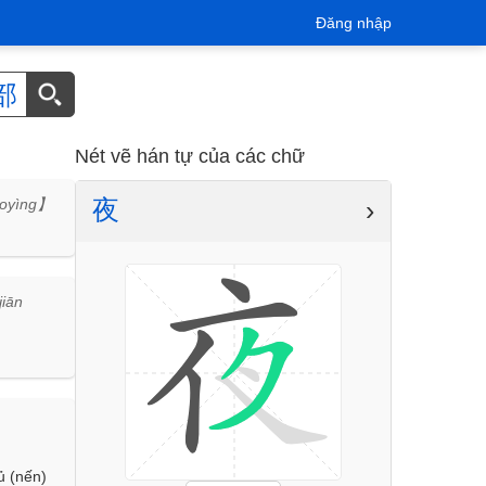
Đăng nhập
部
Nét vẽ hán tự của các chữ
夜
›
àoyìng】
iān
ủ (nến)