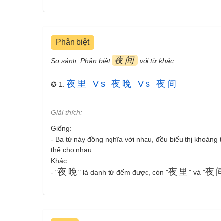
Phân biệt
夜间
So sánh, Phân biệt
với từ khác
夜里 Vs 夜晚 Vs 夜间
✪ 1.
Giải thích:
Giống:
- Ba từ này đồng nghĩa với nhau, đều biểu thị khoảng t
thế cho nhau.
Khác:
夜晚
夜里
夜
- "
" là danh từ đếm được, còn "
" và "