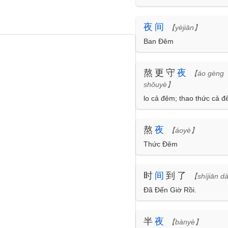
夜
间
【yèjiān】
Ban Đêm
熬更守
夜
【áo gèng
shǒuyè】
lo cả đêm; thao thức cả 
熬
夜
【áoyè】
Thức Đêm
时
间
到了
【shíjiān d
Đã Đến Giờ Rồi.
半
夜
【bànyè】