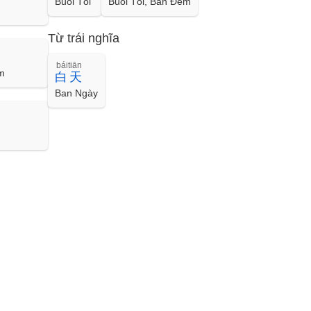
Buổi Tối
Buổi Tối, Ban Đêm
Từ trái nghĩa
báitiān
m
白天
Ban Ngày