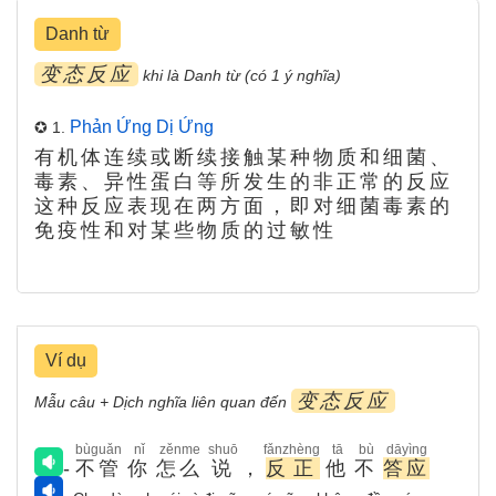
Danh từ
变态反应
khi là Danh từ (có 1 ý nghĩa)
Phản Ứng Dị Ứng
✪ 1.
有机体连续或断续接触某种物质和细菌、
毒素、异性蛋白等所发生的非正常的反应
这种反应表现在两方面，即对细菌毒素的
免疫性和对某些物质的过敏性
Ví dụ
变态反应
Mẫu câu + Dịch nghĩa liên quan đến
bùguǎn
nǐ
zěnme
shuō
fǎnzhèng
tā
bù
dāyìng
-
不管
你
怎么
说
，
反正
他
不
答应