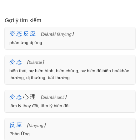
Gợi ý tìm kiếm
变
态
反
应
【biàntài fǎnyìng】
phản ứng dị ứng
变
态
【biàntài】
biến thái; sự biến hình; biến chứng; sự biến đổibiến hoákhác
thường; dị thường; bất thường
变
态
心理
【biàntài xīnlǐ】
tâm lý thay đổi; tâm lý biến đổi
反
应
【fǎnyìng】
Phản Ứng