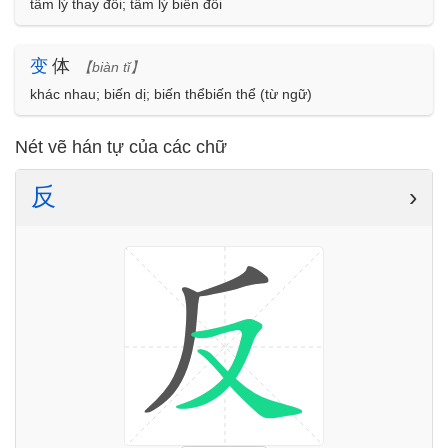
tâm lý thay đổi; tâm lý biến đổi
变
体
【biàn tǐ】
khác nhau; biến dị; biến thểbiến thể (từ ngữ)
Nét vẽ hán tự của các chữ
反
›