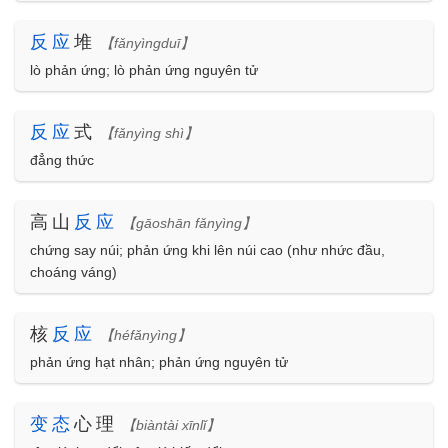
反
应
堆
【fǎnyìngduī】
lò phản ứng; lò phản ứng nguyên tử
反
应
式
【fǎnyìng shì】
đẳng thức
高山
反
应
【gāoshān fǎnyìng】
chứng say núi; phản ứng khi lên núi cao (như nhức đầu,
choáng váng)
核
反
应
【héfǎnyìng】
phản ứng hạt nhân; phản ứng nguyên tử
变
态
心理
【biàntài xīnlǐ】