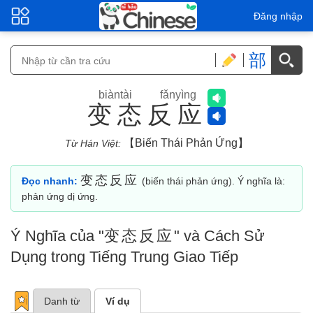
Đăng nhập
部
biàntài fǎnyìng
变态反应
【biến Thái Phản Ứng】
Từ Hán Việt:
变态反应
Đọc nhanh:
(biến thái phản ứng). Ý nghĩa là:
phản ứng dị ứng.
Ý Nghĩa của "
变态反应
" và Cách Sử
Dụng trong Tiếng Trung Giao Tiếp
Danh từ
Ví dụ