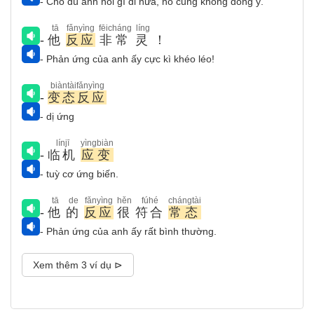
- Cho dù anh nói gì đi nữa, nó cũng không đồng ý.
tā
fǎnyìng
fēicháng
líng
-
他
反应
非常
灵
！
- Phản ứng của anh ấy cực kì khéo léo!
biàntàifǎnyìng
-
变态反应
- dị ứng
línjī
yìngbiàn
-
临机
应变
- tuỳ cơ ứng biến.
tā
de
fǎnyìng
hěn
fúhé
chángtài
-
他
的
反应
很
符合
常态
- Phản ứng của anh ấy rất bình thường.
Xem thêm 3 ví dụ ⊳