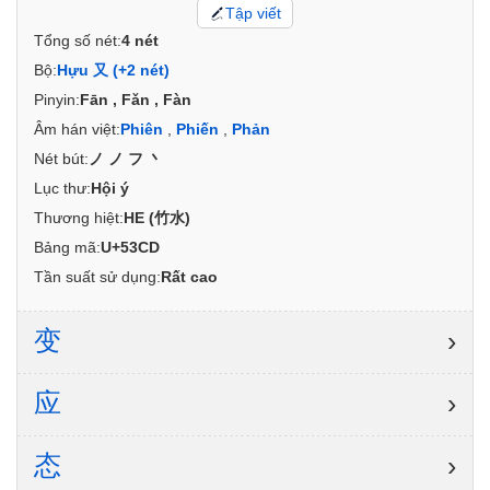
Tập viết
Tổng số nét:
4 nét
Bộ:
Hựu 又 (+2 nét)
Pinyin:
Fān , Fǎn , Fàn
Âm hán việt:
Phiên
,
Phiến
,
Phản
Nét bút:
ノノフ丶
Lục thư:
Hội ý
Thương hiệt:
HE (竹水)
Bảng mã:
U+53CD
Tần suất sử dụng:
Rất cao
变
›
应
›
态
›