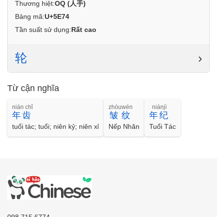
Thương hiệt:
OQ (人手)
Bảng mã:
U+5E74
Tần suất sử dụng:
Rất cao
轮
›
Từ cận nghĩa
nián chǐ
zhòuwén
niánjì
年齿
皱纹
年纪
tuổi tác; tuổi; niên kỷ; niên xỉ
Nếp Nhăn
Tuổi Tác