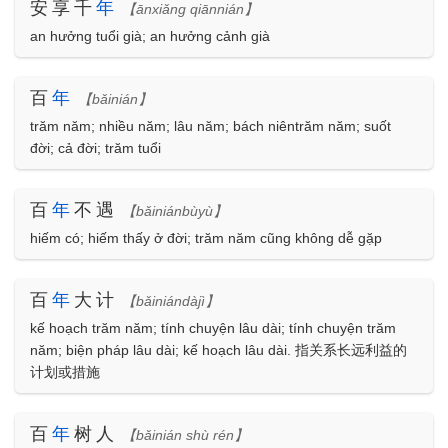
安享千
年
【ānxiǎng qiānnián】
an hưởng tuổi già; an hưởng cảnh già
百
年
【bǎinián】
trăm năm; nhiều năm; lâu năm; bách niêntrăm năm; suốt
đời; cả đời; trăm tuổi
百
年
不遇
【bǎiniánbùyù】
hiếm có; hiếm thấy ở đời; trăm năm cũng không dễ gặp
百
年
大计
【bǎiniándàjì】
kế hoạch trăm năm; tính chuyện lâu dài; tính chuyện trăm
năm; biện pháp lâu dài; kế hoạch lâu dài. 指关系长远利益的
计划或措施
百
年
树人
【bǎinián shù rén】