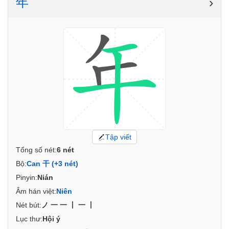
年
›
Tập viết
Tổng số nét:
6 nét
Bộ:
Can 干 (+3 nét)
Pinyin:
Nián
Âm hán việt:
Niên
Nét bút:
ノ一一丨一丨
Lục thư:
Hội ý