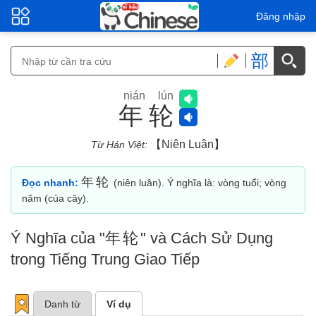
Đăng nhập
部
nián lún
年轮
【niên Luân】
Từ Hán Việt:
年轮
Đọc nhanh:
(niên luân). Ý nghĩa là: vòng tuổi; vòng
năm (của cây).
Ý Nghĩa của "
年轮
" và Cách Sử Dụng
trong Tiếng Trung Giao Tiếp
Danh từ
Ví dụ