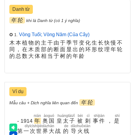
Danh từ
年轮
khi là Danh từ (có 1 ý nghĩa)
Vòng Tuổi; Vòng Năm (của Cây)
✪ 1.
木本植物的主干由于季节变化生长快慢不
同，在木质部的断面显出的环形纹理年轮
的总数大体相当于树的年龄
Ví dụ
年轮
Mẫu câu + Dịch nghĩa liên quan đến
nián
àoguó
huángtàizǐ
bèi
cì
shìjiàn
shì
- 1914
年
奥国
皇太子
被
刺
事件
，
是
dìyícìshìjièdàzhàn
de
dǎohuǒxiàn
第一次世界大战
的
导火线