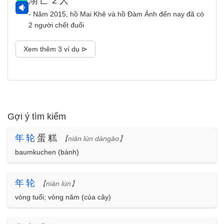
溺亡
2
人
- Năm 2015, hồ Mai Khê và hồ Đàm Ảnh đến nay đã có
2 người chết đuối
Xem thêm 3 ví dụ ⊳
Gợi ý tìm kiếm
年
轮
蛋糕
【nián lún dàngāo】
baumkuchen (bánh)
年
轮
【nián lún】
vòng tuổi; vòng năm (của cây)