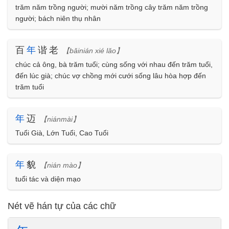
trăm năm trồng người; mười năm trồng cây trăm năm trồng
người; bách niên thụ nhân
百
年
谐老
【bǎinián xié lǎo】
chúc cả ông, bà trăm tuổi; cùng sống với nhau đến trăm tuổi,
đến lúc già; chúc vợ chồng mới cưới sống lâu hòa hợp đến
trăm tuổi
年
迈
【niánmài】
Tuổi Già, Lớn Tuổi, Cao Tuổi
年
貌
【nián mào】
tuổi tác và diện mạo
Nét vẽ hán tự của các chữ