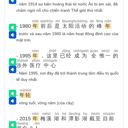
- năm 1914 sự kiện hoàng thái tử nước Áo bị ám sát, đã
châm ngòi nổ cho chiến tranh Thế giới thứ nhất.
nián
qiánhòu
shì
tàiyanghuódòng
de
fēng
nián
- 1980
年
前后
是
太阳活动
的
峰
年
- trước và sau năm 1980 là năm hoạt động đỉnh cao của
mặt trời.
nián
zhèlǐ
yǐjīng
chéngwéi
quán
wéiyī
de
- 1995
年
，
这里
已经
成为
全
惟一
的
shèwài
yīliáo
zhōngxīn
涉外
医疗
中心
- Năm 1995, nơi đây đã trở thành trung tâm điều trị quốc
tế duy nhất.
niánlún
-
年轮
- vòng tuổi; vòng năm (của cây)
nián
méixī
hú
hé
tányǐng
hú
jiézhì
mùqián
- 2015
年
梅溪
湖
和
潭影
湖
截至
目前
nìwáng
rén