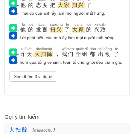
tā
de
tàidù
bǎ
dàjiā
sǎoxìng
le
-
他
的
态度
把
大家
扫兴
了
- Thái độ của anh ấy làm mọi người mất hứng.
tā
de
fāyán
sǎoxìng
le
dàjiā
de
xìngzhì
-
他
的
发言
扫兴
了
大家
的
兴致
- Lời phát biểu của anh ấy làm mọi người mất hứng.
zuótiān
dàsǎochú
wǒmen
quánzǔ
dōu
chūdòng
le
-
昨天
大扫除
，
我们
全组
都
出动
了
- hôm qua tổng vệ sinh, toàn tổ chúng tôi đều tham gia.
Xem thêm 3 ví dụ ⊳
Gợi ý tìm kiếm
大
扫
除
【dàsǎochú】