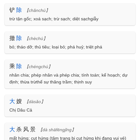
铲
除
【chǎnchú】
trừ tận gốc; xoá sạch; trừ sạch; diệt sạchgiẫy
撤
除
【chèchú】
bỏ; tháo dỡ; thủ tiêu; loại bỏ; phá huỷ; triệt phá
乘
除
【chéngchú】
nhân chia; phép nhân và phép chia; tính toán; kế hoạch; dự
định; thừa trừthế sự thăng trầm; thịnh suy
大
嫂
【dàsǎo】
Chị Dâu Cả
大
杀风景
【dà shāfēngjǐng】
mất hứng; cụt hứng (tâm trạng bị cụt hứng khi đang vui vẻ)