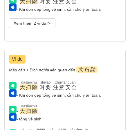
-
大扫除
时要
注意安全
- Khi dọn dẹp tổng vệ sinh, cần chú ý an toàn.
Xem thêm 2 ví dụ ⊳
Ví dụ
大扫除
Mẫu câu + Dịch nghĩa liên quan đến
dàsǎochú
shíyào
zhùyìānquán
-
大扫除
时要
注意安全
- Khi dọn dẹp tổng vệ sinh, cần chú ý an toàn.
dàsǎochú
-
大扫除
- tổng vệ sinh.