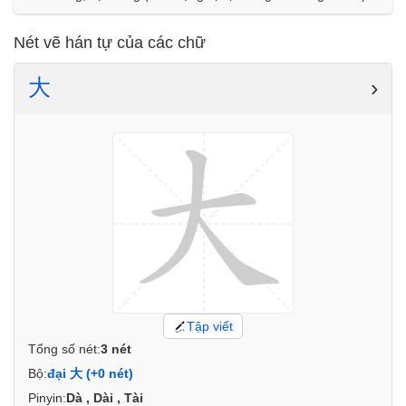
Nét vẽ hán tự của các chữ
大
›
Tập viết
Tổng số nét:
3 nét
Bộ:
đại 大 (+0 nét)
Pinyin:
Dà , Dài , Tài