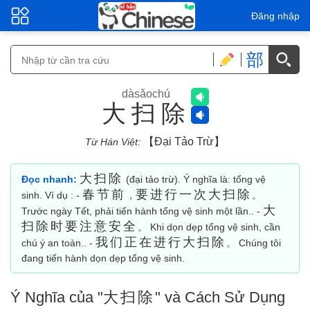
Đăng nhập
部
dàsǎochú
大扫除
【đại Tảo Trừ】
Từ Hán Việt:
大扫除
Đọc nhanh:
(đại tảo trừ). Ý nghĩa là: tổng vệ
春节前
要进行一次大扫除
sinh. Ví dụ : -
，
。
大
Trước ngày Tết, phải tiến hành tổng vệ sinh một lần.. -
扫除时要注意安全
。 Khi dọn dẹp tổng vệ sinh, cần
我们正在进行大扫除
chú ý an toàn.. -
。 Chúng tôi
đang tiến hành dọn dẹp tổng vệ sinh.
Ý Nghĩa của "
大扫除
" và Cách Sử Dụng