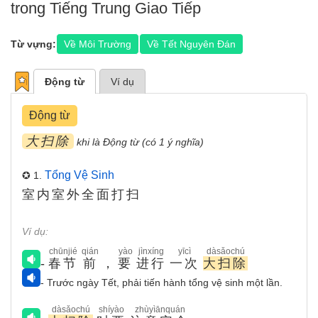
trong Tiếng Trung Giao Tiếp
Từ vựng:
Về Môi Trường
Về Tết Nguyên Đán
Động từ
Ví dụ
Động từ
大扫除
khi là Động từ (có 1 ý nghĩa)
Tổng Vệ Sinh
✪ 1.
室内室外全面打扫
Ví dụ:
chūnjié
qián
yào
jìnxíng
yīcì
dàsǎochú
-
春节
前
，
要
进行
一次
大扫除
- Trước ngày Tết, phải tiến hành tổng vệ sinh một lần.
dàsǎochú
shíyào
zhùyìānquán