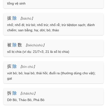
tổng vệ sinh
拔
除
【báchú】
nhổ; nhổ đi; trừ bỏ; nhổ trừ; nhổ rễ; trừ tiệtdọn sạch; đánh
chiếm; san bằng; hạ; dời; bỏ; tháo
被
除
数
【bèichúshù】
số bị chia (ví dụ: 21/7=3, 21 là số bị chia)
摈
除
【bìn chú】
vứt bỏ; bỏ; loại bỏ; thải hồi; đuổi ra (thường dùng cho vật);
gạt
拆
除
【chāichú】
Dỡ Bỏ, Tháo Bỏ, Phá Bỏ