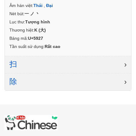
Âm hán việt:
Thái
,
Đại
Nét bút:
一ノ丶
Lục thư:
Tượng hình
Thương hiệt:
K (大)
Bảng mã:
U+5927
Tần suất sử dụng:
Rất cao
扫
›
除
›