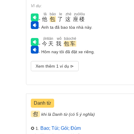
Ví dụ:
tā
bāo
le
zhè
zuòlóu
-
他
包
了
这
座楼
- Anh ta đã bao tòa nhà này.
jīntiān
wǒ
bāochē
-
今天
我
包车
- Hôm nay tôi đã đặt xe riêng.
Xem thêm 1 ví dụ ⊳
Danh từ
包
khi là Danh từ (có 5 ý nghĩa)
Bao; Túi; Gói; Đùm
✪ 1.