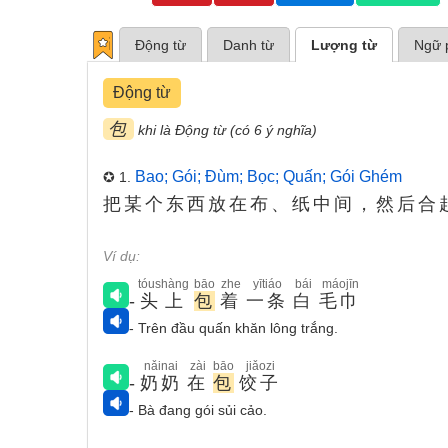
Động từ
Danh từ
Lượng từ
Ngữ 
Động từ
包
khi là Động từ (có 6 ý nghĩa)
Bao; Gói; Đùm; Bọc; Quấn; Gói Ghém
✪ 1.
把某个东西放在布、纸中间，然后合
Ví dụ:
tóushàng
bāo
zhe
yītiáo
bái
máojīn
-
头上
包
着
一条
白
毛巾
- Trên đầu quấn khăn lông trắng.
nǎinai
zài
bāo
jiǎozi
-
奶奶
在
包
饺子
- Bà đang gói sủi cảo.