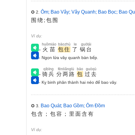
Ôm; Bao Vây; Vây Quanh; Bao Bọc; Bao Q
✪ 2.
围绕;包围
Ví dụ:
huǒmiáo
bāozhù
le
guōtái
-
火苗
包住
了
锅台
- Ngọn lửa vây quanh bàn bếp.
qíbīng
fēnliǎnglù
bāo
guòqù
-
骑兵
分两路
包
过去
- Kỵ binh phân thành hai nẻo để bao vây.
Bao Quát; Bao Gồm; Ôm Đồm
✪ 3.
包含；包容；里面含有
Ví dụ: