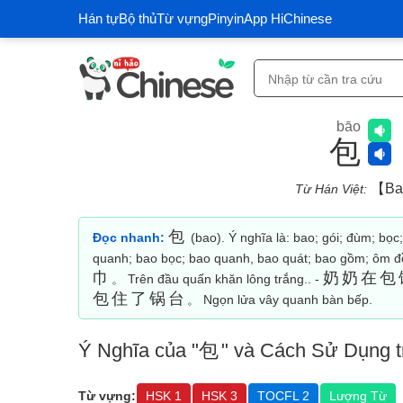
Hán tự
Bộ thủ
Từ vựng
Pinyin
App HiChinese
bāo
包
【ba
Từ Hán Việt:
包
Đọc nhanh:
(bao). Ý nghĩa là: bao; gói; đùm; bọc
quanh; bao bọc; bao quanh, bao quát; bao gồm; ôm đồ
巾
奶奶在包
。 Trên đầu quấn khăn lông trắng.. -
包住了锅台
。 Ngọn lửa vây quanh bàn bếp.
Ý Nghĩa của "
包
" và Cách Sử Dụng t
Từ vựng:
HSK 1
HSK 3
TOCFL 2
Lượng Từ