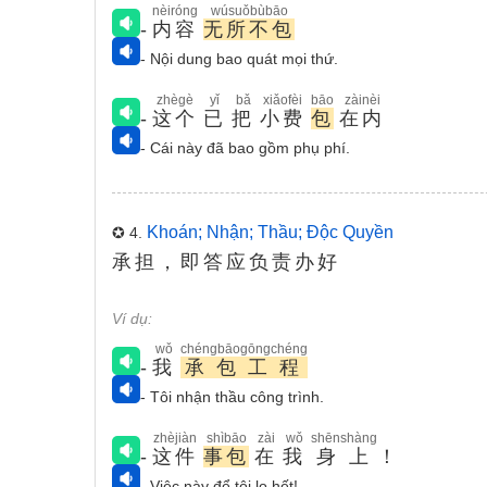
nèiróng
wúsuǒbùbāo
-
内容
无所不包
- Nội dung bao quát mọi thứ.
zhègè
yǐ
bǎ
xiǎofèi
bāo
zàinèi
-
这个
已
把
小费
包
在内
- Cái này đã bao gồm phụ phí.
Khoán; Nhận; Thầu; Độc Quyền
✪ 4.
承担，即答应负责办好
Ví dụ:
wǒ
chéngbāogōngchéng
-
我
承包工程
- Tôi nhận thầu công trình.
zhèjiàn
shìbāo
zài
wǒ
shēnshàng
-
这件
事包
在
我
身上
！
- Việc này để tôi lo hết!