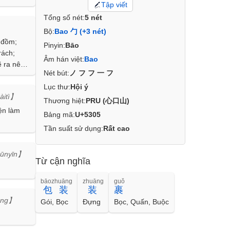
Tập viết
Tổng số nét:
5 nét
Bộ:
Bao 勹 (+3 nét)
 đồm;
Pinyin:
Bāo
rách;
Âm hán việt:
Bao
ẽ ra nên
Nét bút:
ノフフ一フ
ững
 tự mình
Lục thư:
Hội ý
àitì】
c tham
Thương hiệt:
PRU (心口山)
ện làm
Bảng mã:
U+5305
Tần suất sử dụng:
Rất cao
ūnyīn】
Từ cận nghĩa
bāozhuāng
zhuāng
guǒ
包装
装
裹
āng】
Gói, Bọc
Đựng
Bọc, Quấn, Buộc