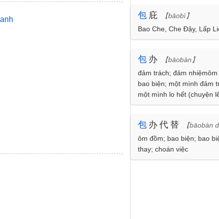
包
庇
【bāobì】
uanh
Bao Che, Che Đậy, Lấp L
包
办
【bāobàn】
đảm trách; đảm nhiệmôm
bao biện; một mình đảm t
một mình lo hết (chuyện l
bàn bạc cùng làm với nh
người có liên quan, thì lại
包
办代替
【bāobàn d
làm không cho người khá
gia vào)
ôm đồm; bao biện; bao bi
thay; choán việc