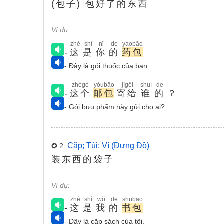
(包子) 包好了的东西
Ví dụ:
zhè
shì
nǐ
de
yàobāo
-
这
是
你
的
药包
- Đây là gói thuốc của bạn.
zhègè
yóubāo
jìgěi
shuí
de
-
这个
邮包
寄给
谁
的
？
- Gói bưu phẩm này gửi cho ai?
Cặp; Túi; Ví (đựng Đồ)
✪ 2.
装东西的袋子
Ví dụ:
zhè
shì
wǒ
de
shūbāo
-
这
是
我
的
书包
- Đây là cặp sách của tôi.