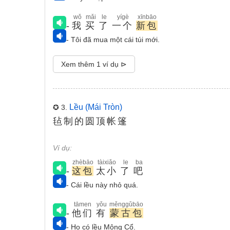
wǒ
mǎi
le
yígè
xīnbāo
-
我
买
了
一个
新包
- Tôi đã mua một cái túi mới.
Xem thêm 1 ví dụ ⊳
Lều (mái Tròn)
✪ 3.
毡制的圆顶帐篷
Ví dụ:
zhèbāo
tàixiǎo
le
ba
-
这包
太小
了
吧
- Cái lều này nhỏ quá.
tāmen
yǒu
měnggǔbāo
-
他们
有
蒙古包
- Họ có lều Mông Cổ.