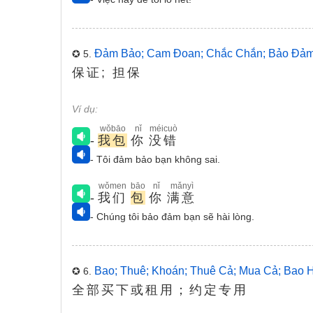
Đảm Bảo; Cam Đoan; Chắc Chắn; Bảo Đả
✪ 5.
保证; 担保
Ví dụ:
wǒbāo
nǐ
méicuò
-
我包
你
没错
- Tôi đảm bảo bạn không sai.
wǒmen
bāo
nǐ
mǎnyì
-
我们
包
你
满意
- Chúng tôi bảo đảm bạn sẽ hài lòng.
Bao; Thuê; Khoán; Thuê Cả; Mua Cả; Bao 
✪ 6.
全部买下或租用；约定专用