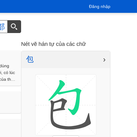
Đăng nhập
部
Nét vẽ hán tự của các chữ
包
›
 dùng
, có lúc
của thần
】