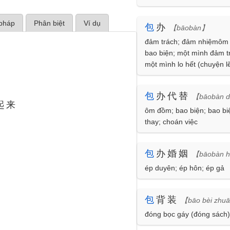
pháp
Phân biệt
Ví dụ
包
办
【bāobàn】
đảm trách; đảm nhiệmôm
bao biện; một mình đảm t
một mình lo hết (chuyện l
bàn bạc cùng làm với nh
người có liên quan, thì lại
包
办代替
【bāobàn d
làm không cho người khá
起来
gia vào)
ôm đồm; bao biện; bao bi
thay; choán việc
包
办婚姻
【bāobàn h
ép duyên; ép hôn; ép gả
包
背装
【bāo bèi zhu
đóng bọc gáy (đóng sách)