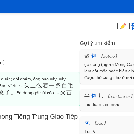
Gợi ý tìm kiếm
敖
包
【áobāo】
o】
gò đống (người Mông Cổ
làm cột mốc hoặc biên giới
được thờ cúng như ở nơi 
; quấn; gói ghém, ôm; bao vây; vây
linh)
头上包着一条白毛
m. Ví dụ : -
饺子
火苗
。 Bà đang gói sủi cảo.. -
半
包
儿
【bàn bāo er
thủ đoạn; âm mưu
rong Tiếng Trung Giao Tiếp
包
【bāo】
Túi, Ví