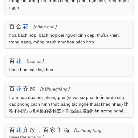
trắng loà; trắng loá; trắng chói; óng ánh; bạc phơ; trắng ngồn
ngộn
百合
花
【bǎihé huā】
hoa bách hợp; bách hợploại người xinh đẹp, thuần khiết,
trong trắng, mỏng manh như hoa bách hợp
百
花
【bǎihuā】
bách hoa; các loại hoa
百
花
齐放
【bǎihuāqífàng】
trăm hoa đua nở; phong phú (ví với sự phát triển tự do của
các phong cách hình thức sáng tác nghệ thuật khác nhau) 比
喻不同形式和风格的各种艺术作品自由发展hiện tượng nghệ
thuật phát triển mạnh mẽphong phú
百
花
齐放，百家争鸣
【bǎihuāqífàng,
bǎijiāzhēngmíng】