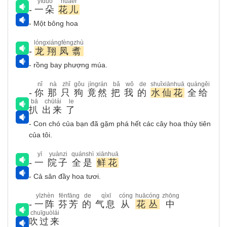
yīduǒ
huāér
-
一朵
花儿
- Một bông hoa
lóngxiángfèngzhù
-
龙翔凤翥
- rồng bay phượng múa.
nǐ
nà
zhǐ
gǒu
jìngrán
bǎ
wǒ
de
shuǐxiānhuā
quángěi
-
你
那
只
狗
竟然
把
我
的
水仙花
全给
bā
chūlái
le
扒
出来
了
- Con chó của bạn đã gặm phá hết các cây hoa thủy tiên
của tôi.
yī
yuànzi
quánshì
xiānhuā
-
一
院子
全是
鲜花
- Cả sân đầy hoa tươi.
yīzhèn
fēnfāng
de
qìxī
cóng
huācóng
zhōng
-
一阵
芬芳
的
气息
从
花丛
中
chuīguòlái
吹过来