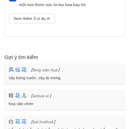
- một mùi thơm nức từ bụi hoa bay tới.
Xem thêm 3 ví dụ ⊳
Gợi ý tìm kiếm
凤
仙
花
【fèng xiān huā】
cây bóng nước; cây lá móng
暗
花
儿
【ànhuā er】
hoa văn chìm
白
花
花
【bái huāhuā】