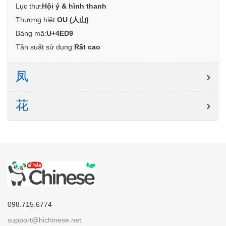
Lục thư:
Hội ý & hình thanh
Thương hiệt:
OU (人山)
Bảng mã:
U+4ED9
Tần suất sử dụng:
Rất cao
凤
›
花
›
098.715.6774
support@hichinese.net