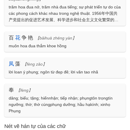
trăm hoa đua nở, trăm nhà đua tiếng; sự phát triển tự do của
các phong cách khác nhau trong nghệ thuật. 1956年中国共
产党提出的促进艺术发展、科学进步和社会主义文化繁荣的方
针
百
花
争艳
【bǎihuā zhēng yàn】
muôn hoa đua thắm khoe hồng
凤
藻
【fèng zǎo】
lời loan ý phụng; ngôn từ đẹp đẽ; lời văn tao nhã
奉
【fèng】
dâng; biếu; tặng; hiếnnhận; tiếp nhận; phụngtôn trọngtín
ngưỡng; thờ; thờ cúngphụng dưỡng; hầu hạkính; xinhọ
Phụng
Nét vẽ hán tự của các chữ