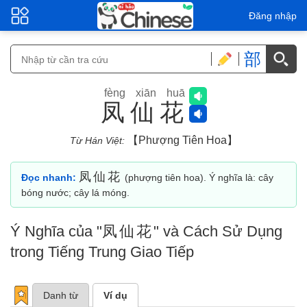
Đăng nhập
部
fèng xiān huā
凤仙花
【phượng Tiên Hoa】
Từ Hán Việt:
凤仙花
Đọc nhanh:
(phượng tiên hoa). Ý nghĩa là: cây
bóng nước; cây lá móng.
Ý Nghĩa của "
凤仙花
" và Cách Sử Dụng
trong Tiếng Trung Giao Tiếp
Danh từ
Ví dụ