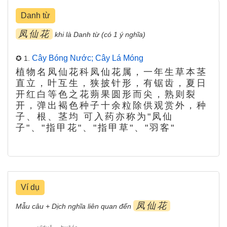
Danh từ
凤仙花
khi là Danh từ (có 1 ý nghĩa)
Cây Bóng Nước; Cây Lá Móng
✪ 1.
植物名凤仙花科凤仙花属，一年生草本茎
直立，叶互生，狭披针形，有锯齿，夏日
开红白等色之花蒴果圆形而尖，熟则裂
开，弹出褐色种子十余粒除供观赏外，种
子、根、茎均 可入药亦称为"凤仙
子"、"指甲花"、"指甲草"、"羽客"
Ví dụ
凤仙花
Mẫu câu + Dịch nghĩa liên quan đến