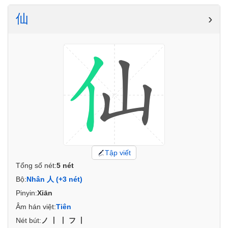
仙
›
Tập viết
Tổng số nét:
5 nét
Bộ:
Nhân 人 (+3 nét)
Pinyin:
Xiān
Âm hán việt:
Tiên
Nét bút:
ノ丨丨フ丨