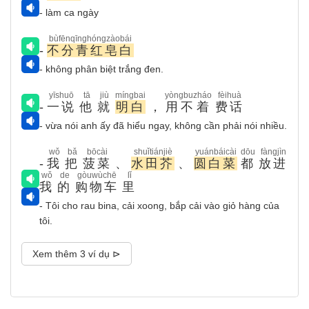
- làm ca ngày
bùfēnqīnghóngzàobái
-
不分青红皂白
- không phân biệt trắng đen.
yīshuō
tā
jiù
míngbai
yòngbuzháo
fèihuà
-
一说
他
就
明白
，
用不着
费话
- vừa nói anh ấy đã hiểu ngay, không cần phải nói nhiều.
wǒ
bǎ
bōcài
shuǐtiánjiè
yuánbáicài
dōu
fàngjìn
-
我
把
菠菜
、
水田芥
、
圆白菜
都
放进
wǒ
de
gòuwùchē
lǐ
我
的
购物车
里
- Tôi cho rau bina, cải xoong, bắp cải vào giỏ hàng của
tôi.
Xem thêm 3 ví dụ ⊳