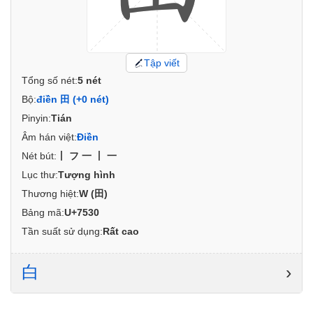
Tập viết
Tổng số nét:
5 nét
Bộ:
điền 田 (+0 nét)
Pinyin:
Tián
Âm hán việt:
Điền
Nét bút:
丨フ一丨一
Lục thư:
Tượng hình
Thương hiệt:
W (田)
Bảng mã:
U+7530
Tần suất sử dụng:
Rất cao
白
›