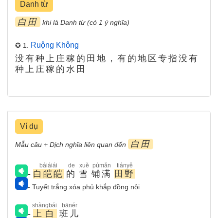
Danh từ
白田
khi là Danh từ (có 1 ý nghĩa)
Ruộng Không
✪ 1.
没有种上庄稼的田地，有的地区专指没有
种上庄稼的水田
Ví dụ
白田
Mẫu câu + Dịch nghĩa liên quan đến
báiáiái
de
xuě
pùmǎn
tiányě
-
白皑皑
的
雪
铺满
田野
- Tuyết trắng xóa phủ khắp đồng nội
shàngbái
bānér
-
上白
班儿