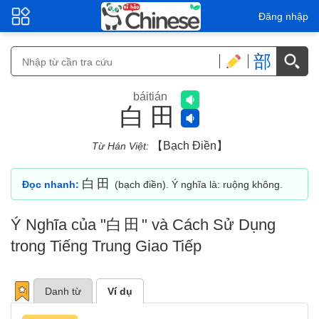
Đăng nhập
部
báitián
白田
【bạch Điền】
Từ Hán Việt:
白田
Đọc nhanh:
(bạch điền). Ý nghĩa là: ruộng không.
Ý Nghĩa của "
白田
" và Cách Sử Dụng
trong Tiếng Trung Giao Tiếp
Danh từ
Ví dụ