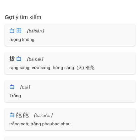
Gợi ý tìm kiếm
白
田
【báitián】
ruộng không
拔
白
【bá bái】
rạng sáng; vừa sáng; hừng sáng. (天) 刚亮
白
【bái】
Trắng
白
皑皑
【bái'ái'ái】
trắng xoá; trắng phaubạc phau