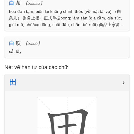
白
条
【báitiáo】
hoá đơn tạm; biên lai không chính thức (về mặt tài vụ) （白
条儿） 财务上指非正式单据bọng; làm sẵn (gia cầm, gia súc,
giết mổ, nhổ/cạo lông, chặt đầu, chân, bỏ ruột) 商品上家禽、
牲畜宰杀后煺毛或去头、蹢、内脏的biên lai không chính thức
白
铁
【báitiě】
sắt tây
Nét vẽ hán tự của các chữ
田
›