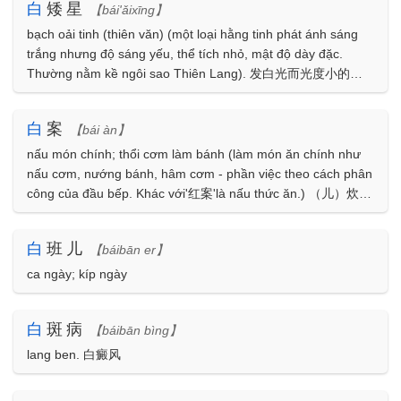
白
矮星
【bái'ǎixīng】
bạch oải tinh (thiên văn) (một loại hằng tinh phát ánh sáng
trắng nhưng độ sáng yếu, thể tích nhỏ, mật độ dày đặc.
Thường nằm kề ngôi sao Thiên Lang). 发白光而光度小的一
种恒星，体积很小，密度很大
白
案
【bái àn】
nấu món chính; thổi cơm làm bánh (làm món ăn chính như
nấu cơm, nướng bánh, hâm cơm - phần việc theo cách phân
công của đầu bếp. Khác với'红案'là nấu thức ăn.) （儿）炊事
人员分工上指做主食（如煮饭、烙饼、蒸馒头等）的 工作（区
别于'红案'）
白
班儿
【báibān er】
ca ngày; kíp ngày
白
斑病
【báibān bìng】
lang ben. 白癜风